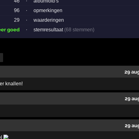
46
·
albumfoto's
96
·
opmerkingen
29
·
waarderingen
eer goed
·
stemresultaat
(68 stemmen)
29 au
r knallen!
29 au
29 au
el