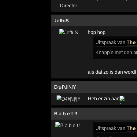
JeffuS
hop hop
The 
Uitspraak
van
Knapp'n met den pr
als dat zo is dan wordt
D@|\||\|Y
Heb er zin aan
B a b e t !!
The 
Uitspraak
van