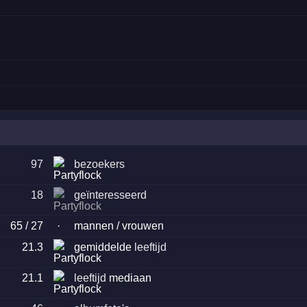
97
bezoekers
18
geïnteresseerd
65 / 27
·
mannen / vrouwen
21.3
gemiddelde
leeftijd
21.1
leeftijd
mediaan