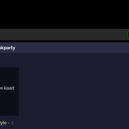
ukparty
tyle
× 3