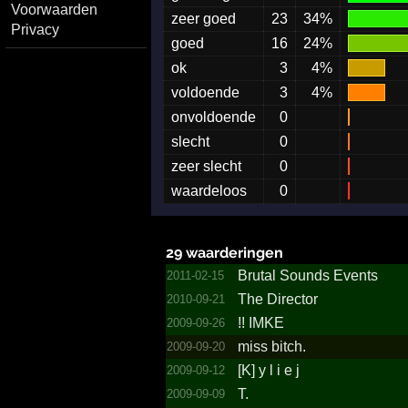
Voorwaarden
zeer goed
23
34%
Privacy
goed
16
24%
ok
3
4%
voldoende
3
4%
onvoldoende
0
slecht
0
zeer slecht
0
waardeloos
0
29 waarderingen
Brutal Sounds Events
2011-02-15
The Director
2010-09-21
!! IMKE
2009-09-26
miss bitch.
2009-09-20
[K] y l i e j
2009-09-12
T.
2009-09-09