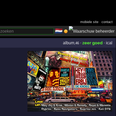
mobiele site
·
contact
🇳🇱
­
zeer goed
album
·
·
ical
,46