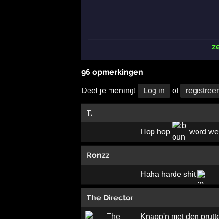
z
96 opmerkingen
Deel je mening!
Log in
of
registreer
T.
Hop hop
word wee
Ronzz
Haha harde shit
The Director
Knapp'n met den prutt