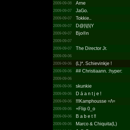
Arne
2009-09-08
JaGo.
2009-09-07
Tokkie..
2009-09-07
D@|\||\|Y
2009-09-07
Bjo®n
2009-09-07
2009-09-07
The Director Jr.­
2009-09-07
2009-09-06
(L)*.­ Schievinkje !­
2009-09-06
##­ Christ­iaann.­ :hyper:
2009-09-06
2009-09-06
skunkie
2009-09-06
D á a n t j e !­
2009-09-06
!!!­Kamphousse =/­\=­
2009-09-06
+Flip 0_o
2009-09-06
B a b e t !!
2009-09-06
Marco &­ Chiquita(L)
2009-09-06