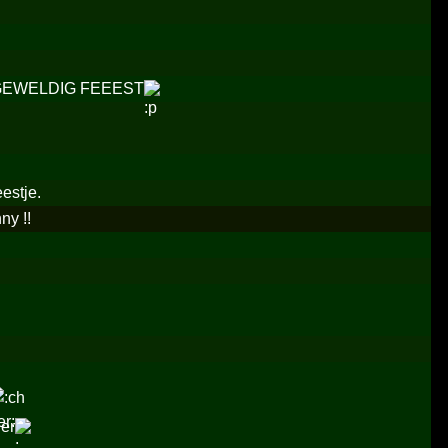
ax GEWELDIG FEEEST
estje.
ny !!
der