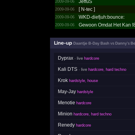
JeffuS
2009-09-06
[ N-tec ]
2009-09-06
WKD-diefju­h:boun­ce:
2009-09-06
Gewoon Omdat Het Kan !­
2009-09-06
Line-up
Daantje B-Day Bash vs Danny's B
Dyprax
· live
hardcore
Kali DTS
· live
hardcore, hard techno
Krok
hardstyle, house
May-Jay
hardstyle
Menotie
hardcore
Minion
hardcore, hard techno
Renedy
hardcore