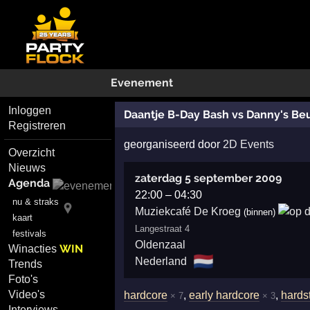
Evenement
Inloggen
Daantje B-Day Bash vs Danny's Be
Registreren
georganiseerd door
2D Events
Overzicht
Nieuws
zaterdag 5 september 2009
Agenda
22:00
–
04:30
nu & straks
Muziekcafé De Kroeg
(binnen)
kaart
Langestraat 4
festivals
Oldenzaal
WIN
Winacties
🇳🇱
Nederland
Trends
Foto's
Video's
hardcore
,
early hardcore
,
hards
× 7
× 3
Interviews