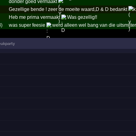
donder goed vermaakt
Gezellige bende ! zeer de moeite waard,D & D bedankt
k
Heb me prima vermaakt
Was gezellig!!
8)
was super feesie
werd alleen wel bang van die uitsmijte
eukparty