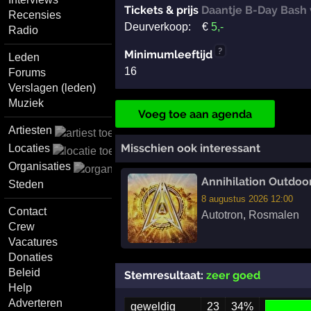
Tickets & prijs
Daantje B-Day Bash 
Recensies
Deurverkoop:
€
5
,-
Radio
?
Minimumleeftijd
Leden
16
Forums
Verslagen (leden)
Muziek
Voeg toe aan agenda
Artiesten
Misschien ook interessant
Locaties
Organisaties
Annihilation Outdoo
Steden
8 augustus 2026 12:00
Contact
Autotron
,
Rosmalen
Crew
Vacatures
Donaties
Beleid
Stemresultaat:
zeer goed
Help
Adverteren
geweldig
23
34%