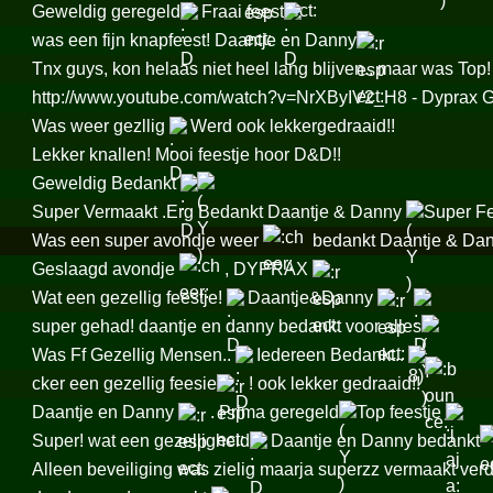
Geweldig geregeld
Fraai feest
was een fijn knapfeest! Daantje en Danny
Tnx guys, kon helaas niet heel lang blijven.. maar was Top!
http://www.youtube.com/watch?v=NrXByIV2_H8 - Dypr
Was weer gezllig
Werd ook lekkergedraaid!!
Lekker knallen! Mooi feestje hoor D&D!!
Geweldig Bedankt
Super Vermaakt .Erg Bedankt Daantje & Danny
Super Fe
Was een super avondje weer
bedankt Daantje & Dan
Geslaagd avondje
, DYPRAX
Wat een gezellig feestje!
Daantje&Danny
super gehad! daantje en danny bedankt voor alles
Was Ff Gezellig Mensen..
Iedereen Bedankt..
cker een gezellig feesie
! ook lekker gedraaid!!
Daantje en Danny
. Prima geregeld
Top feestje
Super! wat een gezelligheid
Daantje en Danny bedankt
Alleen beveiliging was zielig maarja superzz vermaakt ver