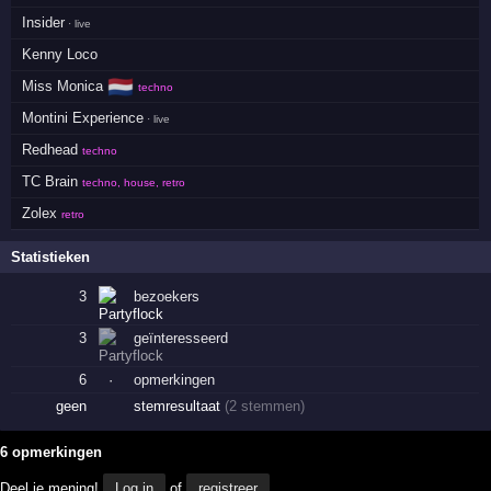
Insider
· live
Kenny Loco
🇳🇱
Miss Monica
techno
Montini Experience
· live
Redhead
techno
TC Brain
techno, house, retro
Zolex
retro
Statistieken
3
bezoekers
3
geïnteresseerd
6
·
opmerkingen
geen
stemresultaat
(2 stemmen)
6 opmerkingen
Deel je mening!
Log in
of
registreer