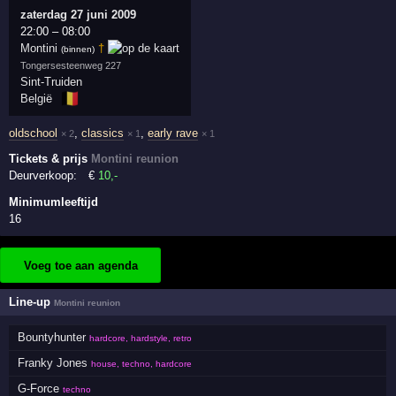
zaterdag 27 juni 2009
22:00
–
08:00
Montini
†
(binnen)
Tongersesteenweg 227
Sint-Truiden
🇧🇪
België
oldschool
,
classics
,
early rave
× 2
× 1
× 1
Tickets & prijs
Montini reunion
Deurverkoop:
€
10
,-
Minimumleeftijd
16
Voeg toe aan agenda
Line-up
Montini reunion
Bountyhunter
hardcore, hardstyle, retro
Franky Jones
house, techno, hardcore
G-Force
techno