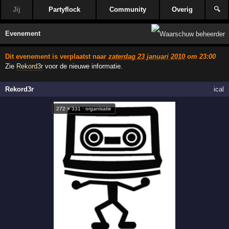
Jij
Partyflock
Community
Overig
🔍
Evenement
Dit evenement is verplaatst naar
zaterdag 23 januari 2010
om 23:00
Zie
Rekord3r
voor de nieuwe informatie.
Rekord3r
ical
272 × 331 · organisatie