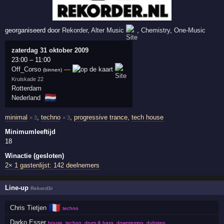
georganiseerd door
Rekorder
,
Alter Music
,
Chemistry
,
One-Music
zaterdag 31 oktober 2009
23:00
–
11:00
Off_Corso
—
(binnen)
Kruiskade 22
Rotterdam
🇳🇱
Nederland
minimal
,
techno
,
progressive trance
,
tech house
× 3
× 3
Minimumleeftijd
18
Winactie (gesloten)
2× 1 gastenlijst: 142 deelnemers
Line-up
Rekord3r
🇫🇷
Chris Tietjen
techno
Darko Esser
house, techno, drum & bass, downtempo, dubstep