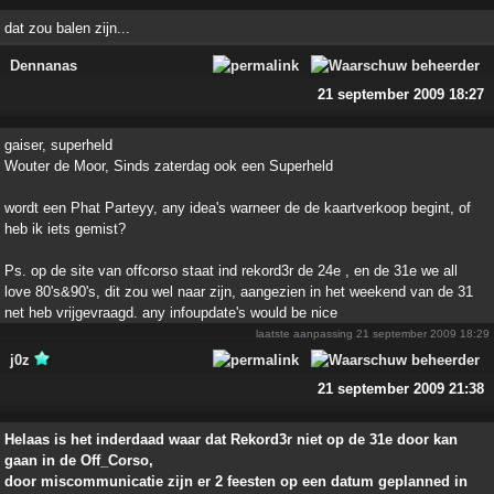
dat zou balen zijn...
Dennanas
21 september 2009 18:27
gaiser, superheld
Wouter de Moor, Sinds zaterdag ook een Superheld
wordt een Phat Parteyy, any idea's warneer de de kaartverkoop begint, of
heb ik iets gemist?
Ps. op de site van offcorso staat ind rekord3r de 24e , en de 31e we all
love 80's&90's, dit zou wel naar zijn, aangezien in het weekend van de 31
net heb vrijgevraagd. any infoupdate's would be nice
laatste aanpassing
21 september 2009 18:29
j0z
21 september 2009 21:38
Helaas is het inderdaad waar dat Rekord3r niet op de 31e door kan
gaan in de Off_Corso,
door miscommunicatie zijn er 2 feesten op een datum geplanned in