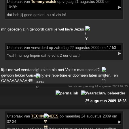
Uitspraak
van
Tommyresdek
op vrijdag 21 augustus 2009 om
10:28:
▶
dat heb jij goed gezien! nu al zin in!
mn gebeden zijn gehoord! dank je wel lieve Jezus
Uitspraak
van verwijderd op zaterdag 22 augustus 2009 om 17:53:
▶
Yeah! nu nog hopen dat ie echt 2 uur draait!
lijkt me wel verstandig! zoiets als met Voltt x-mas special?!
gewoon lekker Gaiser zn hele repertoire er doorheen laten smijten.. en
GAAAAAAAAAN!!!!
laatste aanpassing
24 augustus 2009 02:35
25 augustus 2009 18:28
Uitspraak
van
TECHN
NEES
op maandag 24 augustus 2009 om
02:34:
▶