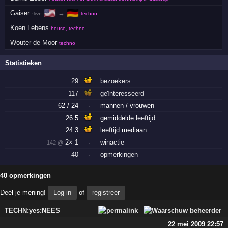
🇺🇸
🇩🇪
Gaiser
→
· live
techno
Koen Lebens
house, techno
Wouter de Moor
techno
Statistieken
29
bezoekers
117
geïnteresseerd
62 / 24
·
mannen / vrouwen
26.5
gemiddelde
leeftijd
24.3
leeftijd
mediaan
2× 1
·
winactie
142 @
40
·
opmerkingen
40 opmerkingen
Deel je mening!
Log in
of
registreer
TECHN:yes:NEES
22 mei 2009 22:57