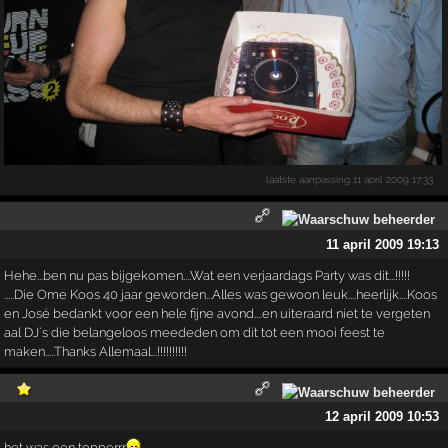
laatste aanpassing
11 april 2009 17:33
11 april 2009 19:13
Hehe...ben nu pas bijgekomen....Wat een verjaardags Party was dit...!!!!!
.....Die Ome Koos 40 jaar geworden...Alles was gewoon leuk....heerlijk....Koos
en José bedankt voor een hele fijne avond....en uiteraard niet te vergeten
aal DJ`s die belangeloos meededen om dit tot een mooi feest te
maken.....Thanks Allemaal...!!!!!!!!!!
12 april 2009 10:53
het was een topperrr
*Indira*
12 april 2009 19:47
Wat een feest zeg!!!! GEWELDIG gewoon!!! Heerlijk staan dansen
Super birthday bash
Koos & José dikke
voor jullie