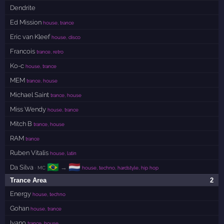
Dendrite
Ed Mission
house, trance
Eric van Kleef
house, disco
Francois
trance, retro
Ko-c
house, trance
MEM
trance, house
Michael Saint
trance, house
Miss Wendy
house, trance
Mitch B
trance, house
RAM
trance
Ruben Vitalis
house, latin
🇧🇷
🇳🇱
Da Silva
→
· MC
house, techno, hardstyle, hip hop
Trance Area
2
Energy
house, techno
Gohan
house, trance
Ivano
trance, house