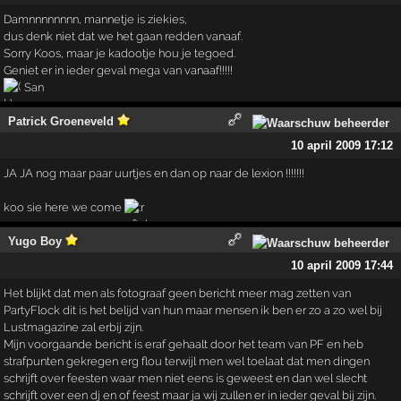
Damnnnnnnnn, mannetje is ziekies,
dus denk niet dat we het gaan redden vanaaf.
Sorry Koos, maar je kadootje hou je tegoed.
Geniet er in ieder geval mega van vanaaf!!!!!
San
Patrick Groeneveld
10 april 2009 17:12
JA JA nog maar paar uurtjes en dan op naar de lexion !!!!!!!
koo sie here we come
Yugo Boy
10 april 2009 17:44
Het blijkt dat men als fotograaf geen bericht meer mag zetten van
PartyFlock dit is het belijd van hun maar mensen ik ben er zo a zo wel bij
Lustmagazine zal erbij zijn.
Mijn voorgaande bericht is eraf gehaalt door het team van PF en heb
strafpunten gekregen erg flou terwijl men wel toelaat dat men dingen
schrijft over feesten waar men niet eens is geweest en dan wel slecht
schrijft over een dj en of feest maar ja wij zullen er in ieder geval bij zijn.