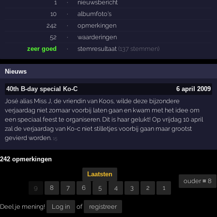
1
·
nieuwsbericht
10
·
albumfoto's
242
·
opmerkingen
52
·
waarderingen
zeer goed
·
stemresultaat
(137 stemmen)
Nieuws
40th B-day special Ko-C
6 april 2009
José alias Miss J, de vriendin van Koos, wilde deze bijzondere
verjaardag niet zomaar voorbij laten gaan en kwam met het idee om
een speciaal feest te organiseren. Dit is haar gelukt! Op vrijdag 10 april
zal de verjaardag van Ko-c niet stilletjes voorbij gaan maar grootst
gevierd worden.
15
242 opmerkingen
Laatsten
ouder ≡ 8
9
8
7
6
5
4
3
2
1
Deel je mening!
Log in
of
registreer