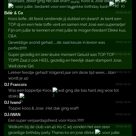
gedraaid, zeker ging het dak eraf!!!
Koos & José dikke
voor jullie, bedankt voor een te gekke birthday bash
2009-04-11
Bear & Co
Koos liefie, dit feest verdiende jij dubbel en dwars!! Je bent een
TOP dj en een hele toffe vent en samen met José een supersetje!
Fijn om jullie te kennen en met jullie te mogen feesten! Dikke kus,
C&A.
2009-04-11
Geweldige avond gehad.......de zaal keuze in lexion was
perfect!!!!!!
2009-04-12
Super gezellig en zeer leuke mensen! Geluid was TOP TOP
TOP!!! Zaal 2 ook HEEL gezellig en heerlijk staan stampen! Jose,
Well done Girl.
2009-04-11
Lekker feestje gehad! Volgend jaar om deze tijd weer,,, (dan
wordt je 41)
2009-04-11
DJ Francois
Was een toppertje Koos
wat ging die bas hard zeg wow tot
straks
2009-04-11
DJ Ivano
Toppie koos & Jose ..Het dak ging eraf!!
2009-04-11
DJ-IWAN
Een super verjaardagsfeest voor Koos !!!!!!!
2009-04-11
Welkom bij de club van 40 Ko-C wij vonden het een zeer
gezellige birthday party Thanxs ko en jose dikke
voor jullie