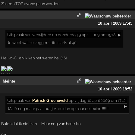
Zal een TOP avond gaan worden
10 april 2009 17:45
Uitspraak
van verwijderd op donderdag 9 april 2009 om 15:18:
▶
Je weet wat ze zeggen: Life starts at 40
He Ko-C....en ik kan het weten he...(46)
Meinte
10 april 2009 18:52
Uitspraak
van
Patrick Groeneveld
op vrijdag 10 april 2009 om 17:12:
▶
JA JA nog maar paar uurtjes en dan op naar de lexion !!!!!!!
Balen dat ik niet kan ......Maar nog van harte Ko....