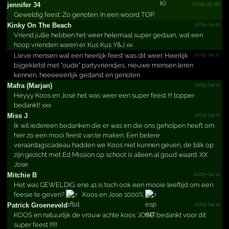
2009-05-06
jennifer 34
Geweldig feest. Zo genoten. In een woord TOP.
2009-04-11
Kinky On The Beach
Vriend jullie hebben het weer helemaal super gedaan, wat een
hoop vrienden waren er. Kus Kus Y&J xx
2009-04-11
Lieve mensen wat een heerlijk feest was dit weer. Heerlijk
bijgekletst met "oude" partyvriendjes, nieuwe mensen leren
kennen, heeeeeerlijk gedanst en genoten
2009-04-11
Mafra (Marjan)
Heyyy Koos en José het was weer een super feest !!! topper
bedankt! xxx
2009-04-11
Miss J
Ik wil iedereen bedanken die er was en die ons geholpen heeft om
hier zo een mooi feest van te maken. Een betere
veraardagscadeau hadden we Koos niet kunnen geven, de blik op
zijn gezicht met Ed Mission op schoot is alleen al goud waard. XX
Jose
2009-04-12
Mitchie B
Het was GEWELDIG. ene 41 is toch ook een mooie leeftijd om een
feesie te geven?
Koos en Jose 1000%
2009-04-11
Patrick Groeneveld
KOOS en natuurlijk de vrouw achte koos 'JOSE' bedankt voor dit
super feest !!!!!