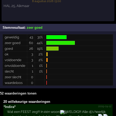
8 augustus 2026 13:00
HAL 25
,
Alkmaar
Stemresultaat:
zeer goed
geweldig
43
31%
zeer goed
60
44%
goed
26
19%
ok
3
2%
voldoende
3
2%
onvoldoende
1
1%
slecht
1
1%
zeer slecht
0
waardeloos
0
52 waarderingen tonen
20 willekeurige waarderingen
2009-04-12
*Indira*
Wat een FEEST zeg!!! In één woord GEWELDIG!!! Alle dj's heerlijk