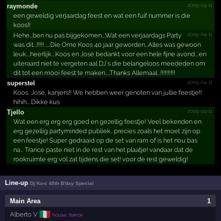
2009-04-11
raymonde
een geweldig verjaardag feest en wat een fuif nummer is die
koos!!
2009-04-11
Hehe...ben nu pas bijgekomen....Wat een verjaardags Party
was dit...!!!!! .....Die Ome Koos 40 jaar geworden...Alles was gewoon
leuk....heerlijk....Koos en José bedankt voor een hele fijne avond....en
uiteraard niet te vergeten aal DJ`s die belangeloos meededen om
dit tot een mooi feest te maken.....Thanks Allemaal...!!!!!!!!!!
2009-04-11
superstel
Koos, Jose, kanjers!! We hebben weer genoten van jullie feestje!!
hihih... Dikke kus
2009-04-11
Tjello
Wat een erg erg erg goed en gezellig feestje! Veel bekenden en
erg gezellig partyminded publiek.. precies zoals het moet zijn op
een feestje! Super gedraaid op de set van ram of is het nou bas
na... Trance paste niet in de rest van het plaatje! vandaar dat de
rookruimte erg vol zat tijdens die set! voor de rest geweldig!
Line-up
Dj Ko-c 40th B'day Special
Main Area
1
🇮🇹
Alberto V
house, trance