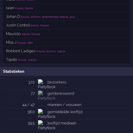
Iwan
house, trance
Johan D
house, techno, downtempo, trance, psy
Justin Control
trance, house
Maurizio
trance, house
Miss J
house, latin
Robbert Ladiges
house, techno, trance
Tsjello
house, trance
Statistieken
370
bezoekers
77
geïnteresseerd
44 / 47
·
mannen / vrouwen
38.0
gemiddelde
leeftijd
39.5
leeftijd
mediaan