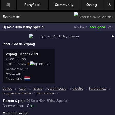
Jij
Partyflock
Community
Overig
🔍
Evenement
Dj Ko-c 40th B'day Special
album
·
zeer goed
·
ical
,10
▶
label:
Goede Vrijdag
vrijdag 10 april 2009
22:00
–
04:00
Lexion
†
(binnen)
Overtoom 65-67
Westzaan
🇳🇱
Nederland
trance
,
club
,
house
,
tech house
,
electro
,
hard trance
,
× 13
× 10
× 10
× 8
× 7
× 7
progressive trance
,
hard dance
× 6
× 2
Tickets & prijs
Dj Ko-c 40th B'day Special
Deurverkoop:
€
3
,-
Minimumleeftijd