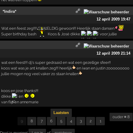
12 april 2009 21:14
wat een feest!!! dj's super gedraaid en wat een gezellige sfeer!!
koos wat was je ant knallen zeg!!! heerlijk
en iwan en justin zooooooooo
jullie mogen nog veel vaker zo staan knallen
koos en jose thanks!!!
dikke
en
van flip en annemarie
Laatsten
ouder ≡ 8
9
8
7
6
5
4
3
2
1
Deel je mening!
Log in
of
registreer
Bekijk in opmaak voor grote schermen en desktops