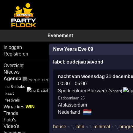
Evenement
Inloggen
New Years Eve 09
Registreren
label:
oudejaarsavond
Overzicht
Nieuws
nacht van woensdag 31 decemb
Agenda
00:30
–
05:00
nu & straks
Sportcentrum Blokweer
(binnen)
kaart
Esdoornlaan 25
festivals
Alblasserdam
Winacties
WIN
🇳🇱
Nederland
Trends
Foto's
Video's
house
,
latin
,
minimal
,
progre
× 1
× 1
× 1
Interviews