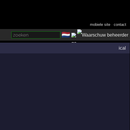
mobiele site
·
contact
🇳🇱
­
ical