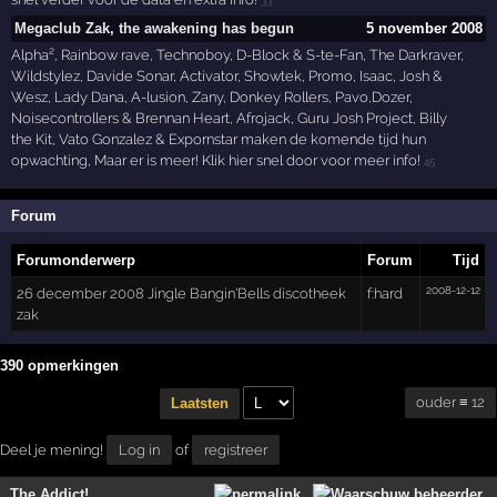
Megaclub Zak, the awakening has begun
5 november 2008
Alpha², Rainbow rave, Technoboy, D-Block & S-te-Fan, The Darkraver,
Wildstylez, Davide Sonar, Activator, Showtek, Promo, Isaac, Josh &
Wesz, Lady Dana, A-lusion, Zany, Donkey Rollers, Pavo,Dozer,
Noisecontrollers & Brennan Heart, Afrojack, Guru Josh Project, Billy
the Kit, Vato Gonzalez & Expornstar maken de komende tijd hun
opwachting, Maar er is meer! Klik hier snel door voor meer info!
45
Forum
Forumonderwerp
Forum
Tijd
2008-12-12
26 december 2008 Jingle Bangin'Bells discotheek
f:hard
zak
390 opmerkingen
ouder ≡ 12
Laatsten
Deel je mening!
Log in
of
registreer
The Addict!