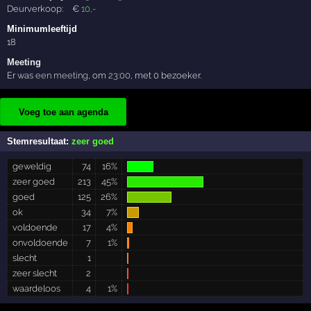
Deurverkoop:
€
10
,-
Minimumleeftijd
18
Meeting
Er was
een meeting
, om
23:00
, met 0 bezoeker.
Voeg toe aan agenda
Stemresultaat:
zeer goed
geweldig
74
16%
zeer goed
213
45%
goed
125
26%
ok
34
7%
voldoende
17
4%
onvoldoende
7
1%
slecht
1
zeer slecht
2
waardeloos
4
1%