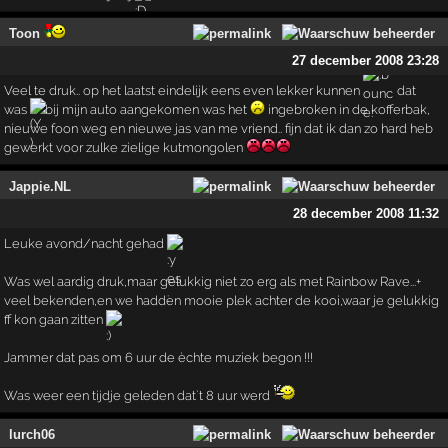
Toon
27 december 2008 23:28
Veel te druk.. op het laatst eindelijk eens even lekker kunnen
dat
was
bij mijn auto aangekomen was het
ingebroken in de kofferbak,
nieuwe foon weg en nieuwe jas van me vriend.. fijn dat ik dan zo hard heb
gewerkt voor zulke zielige kutmongolen
Jappie.NL
28 december 2008 11:32
Leuke avond/nacht gehad
Was wel aardig druk,maar gelukkig niet zo erg als met Rainbow Rave...+
veel bekenden,en we hadden mooie plek achter de kooi,waar je gelukkig
ff kon gaan zitten
Jammer dat pas om 6 uur de èchte muziek begon !!!
Was weer een tijdje geleden dat`t 8 uur werd
lurch06