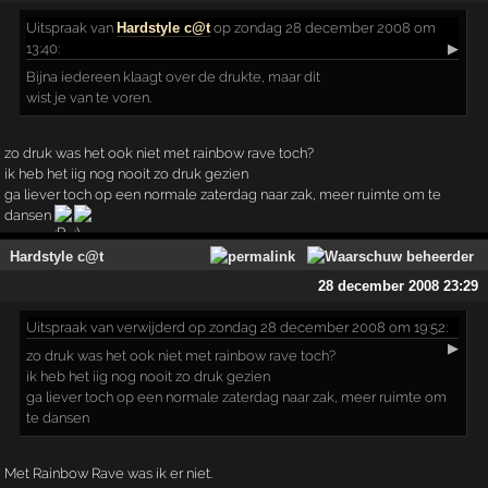
Uitspraak
van
Hardstyle c@t
op zondag 28 december 2008 om
13:40:
▶
Bijna iedereen klaagt over de drukte, maar dit
wist je van te voren.
zo druk was het ook niet met rainbow rave toch?
ik heb het iig nog nooit zo druk gezien
ga liever toch op een normale zaterdag naar zak, meer ruimte om te
dansen
Hardstyle c@t
28 december 2008 23:29
Uitspraak
van verwijderd op zondag 28 december 2008 om 19:52:
▶
zo druk was het ook niet met rainbow rave toch?
ik heb het iig nog nooit zo druk gezien
ga liever toch op een normale zaterdag naar zak, meer ruimte om
te dansen
Met Rainbow Rave was ik er niet.