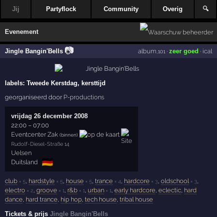
Jij
Partyflock
Community
Overig
🔍
Evenement
📷
Jingle Bangin'Bells
album
·
zeer goed
·
ical
,101
labels:
Tweede Kerstdag, kersttijd
georganiseerd door
P-productions
vrijdag 26 december 2008
22:00
–
07:00
Eventcenter Zak
(binnen)
Rudolf-Diesel-Straße 14
Uelsen
🇩🇪
Duitsland
club
,
hardstyle
,
house
,
trance
,
hardcore
,
oldschool
,
× 5
× 5
× 5
× 4
× 3
× 3
electro
,
groove
,
r&b
,
urban
,
early hardcore
,
eclectic
,
hard
× 2
× 1
× 1
× 1
dance
,
hard trance
,
hip hop
,
tech house
,
tribal house
Tickets & prijs
Jingle Bangin'Bells