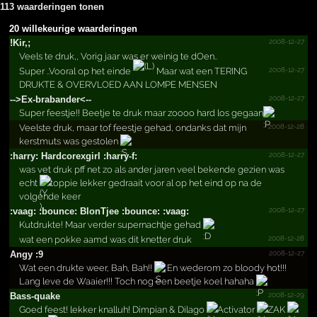
113 waarderingen tonen
20 willekeurige waarderingen
2008-12-27
!Kir,;
Veels te druk,, Vorig jaar was er weinig te dOen..
2008-12-27
Super ..Vooral op het einde
Maar wat een TERING
DRUKTE & OVERVLOED AAN LOMPE MENSEN
2008-12-27
-->Ex-brabander<--
Super feestje!! Beetje te druk maar zoooo hard los gegaan
2008-12-28
Veelste druk, maar tof feestje gehad, ondanks dat mijn
kerstmuts was gestolen
2008-12-27
:harry: Hardco­rexgir­l :harry-f:
was vet druk pff net zo als ander jaren veel bekende gezien was
echt
toppie lekker gedraait voor al op het eind op na de
volgende keer
2008-12-27
:vaag: :bounce: BlonTjee :bounce: :vaag:
Kutdrukte! Maar verder supernachtje gehad
2008-12-28
wat een pokke aamd was dit knetter druk
2008-12-27
Angy :9
Wat een drukte weer, Bah, Bah!!
En wederom zo bloody hot!!!
Lang leve de Waaier!!! Toch nog een beetje koel hahaha
2008-12-29
Bass-quake
Goed feest! lekker knalluh! Dimpian & Dilago
Activator
ZAK