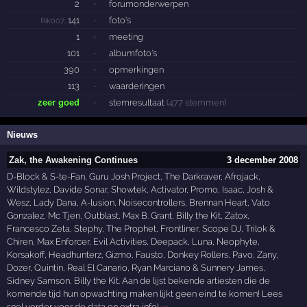
2
·
forumonderwerpen
141
·
foto's
Rik007:
1
·
meeting
101
·
albumfoto's
390
·
opmerkingen
113
·
waarderingen
zeer goed
·
stemresultaat
(477 stemmen)
Nieuws
Zak, the Awakening Continues
3 december 2008
D-Block & S-te-Fan, Guru Josh Project, The Darkraver, Afrojack,
Wildstylez, Davide Sonar, Showtek, Activator, Promo, Isaac, Josh &
Wesz, Lady Dana, A-lusion, Noisecontrollers, Brennan Heart, Vato
Gonzalez, Mc Tjen, Outblast, Max B. Grant, Billy the Kit, Zatox,
Francesco Zeta, Stephy, The Prophet, Frontliner, Scope DJ, Trilok &
Chiren, Max Enforcer, Evil Activities, Deepack, Luna, Neophyte,
Korsakoff, Headhunterz, Gizmo, Fausto, Donkey Rollers, Pavo, Zany,
Dozer, Quintin, Real El Canario, Ryan Marciano & Sunnery James,
Sidney Samson, Billy the Kit. Aan de lijst bekende artiesten die de
komende tijd hun opwachting maken lijkt geen eind te komen! Lees
snel verder voor de data en extra info!
33