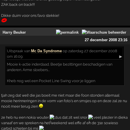
ZAK back on track!!!
Dikke duim voor ons favo stekkie!
Harry Beuker
27 december 2008 23:16
Uitspraak
van
Mc Da Syndrome
op zaterdag 27 december 2008
om 16:09:
▶
Mooie k-actie inderdaad. Beetje bezittingen beschadigen van
anderen. Arme sloebers...
Kheb nog wel een Pocket Line Swing voor je liggen
tjah zeg dat wel! die jas boeit me niet maar die foon stonden allemaal
mooie herinneringen in de vorm van foto's en smsjes op en deze zal ze nu
nooit meer terug zien
ze heb nu een nokia wouter
dus dat zit wel snor
veel plezier in dieka
vanaaf en we spreken na het weekend wel effe af en de 31e sowieso
carbid schieten bij mij