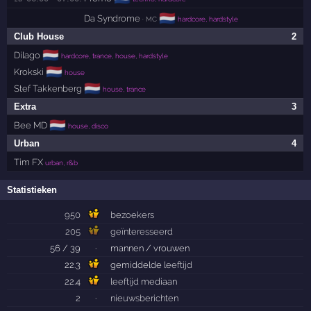
🇳🇱
Da Syndrome
· MC
hardcore, hardstyle
Club House
2
🇳🇱
Dilago
hardcore, trance, house, hardstyle
🇳🇱
Krokski
house
🇳🇱
Stef Takkenberg
house, trance
Extra
3
🇳🇱
Bee MD
house, disco
Urban
4
Tim FX
urban, r&b
Statistieken
950
bezoekers
205
geïnteresseerd
56 / 39
·
mannen / vrouwen
22.3
gemiddelde
leeftijd
22.4
leeftijd
mediaan
2
·
nieuwsberichten