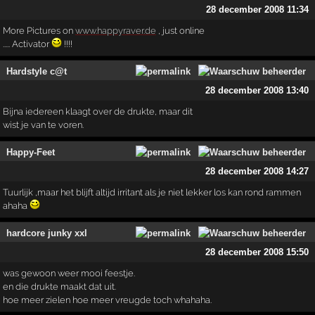
28 december 2008 11:34
More Pictures on
www.happyraver.de
, just online
..... Activator
!!!!
Hardstyle c@t
28 december 2008 13:40
Bijna iedereen klaagt over de drukte, maar dit
wist je van te voren.
Happy-Feet
28 december 2008 14:27
Tuurlijk ,maar het blijft altijd irritant als je niet lekker los kan rond rammen
ahaha
hardcore junky xxl
28 december 2008 15:50
was gewoon weer mooi feestje.
en die drukte maakt dat uit.
hoe meer zielen hoe meer vreugde toch whahaha.