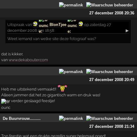
27 december 2008 20:36
Uitspraak
van
BlonTjee
op zaterdag 27
december 2008 om 18:58:
▶
Weet iemand van welke site deze fotograaf was?
dat is kikker,
van
www.dekabouter.com
27 december 2008 20:49
Heb me uitstekend vermaakt!!
Alleen jammer dat het zo gigantisch warm en druk was!
Maar verder geslaagd feestje!
De Buurvrouw.........
27 december 2008 21:34
Top feestje wat een drukte gezellig super helemaal goed!