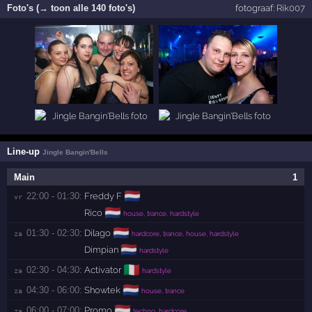
Foto's (→ toon alle 140 foto's)
fotograaf:
Rik007
Line-up
Jingle Bangin'Bells
Main
1
🇳🇱
22:00 - 01:30:
Freddy F
vr 
🇳🇱
Rico
house, trance, hardstyle
🇳🇱
01:30 - 02:30:
Dilago
za 
hardcore, trance, house, hardstyle
🇳🇱
Dimpian
hardstyle
🇮🇹
02:30 - 04:30:
Activator
za 
hardstyle
🇳🇱
04:30 - 06:00:
Showtek
za 
house, trance
🇳🇱
06:00 - 07:00:
Promo
za 
techno, hardcore