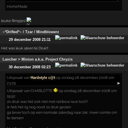
HomeMade
leuke filmpjes!
~*Drifted*~ / Tzar / Mindblowerz
29 december 2008 21:11
Het was leuk aleen te Druk!!
Lancher > Minion a.k.a. Project Chryzis
30 december 2008 02:23
Uitspraak
van
Hardstyle c@t
op zondag 28 december 2008 om
23:29:
▶
Uitspraak van CHARLOTTE
op zondag 28 december 2008 om
19:52:
zo druk was het ook niet met rainbow rave toch?
ik heb het iig nog nooit zo druk gezien
ga liever toch op een normale zaterdag naar zak, meer ruimte om
te dansen