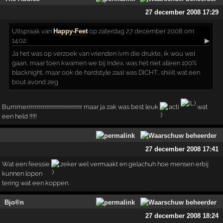
27 december 2008 17:29
Uitspraak
van
Happy-Feet
op zaterdag 27 december 2008 om
14:02:
▶
Ja het was op verzoek van vrienden ivm die drukte, ik wou wel
gaan.. maar toen kwamen we bij Index, was het niet alleen 100%
blacknight, maar ook de hardstyle zaal was DICHT.. shiiiit wat een
bout avond zeg
Bummerrrrrrrrrrrrrrrrrrrrrrrrrrrr maar ja zak was best leuk
acti
wat
een held !!!!!
27 december 2008 17:41
Wat een feessie
zeker wel vermaakt en gelachuh hoe mensen erbij
kunnen lopen
tering wat een koppen.
Bjo®n
27 december 2008 18:24