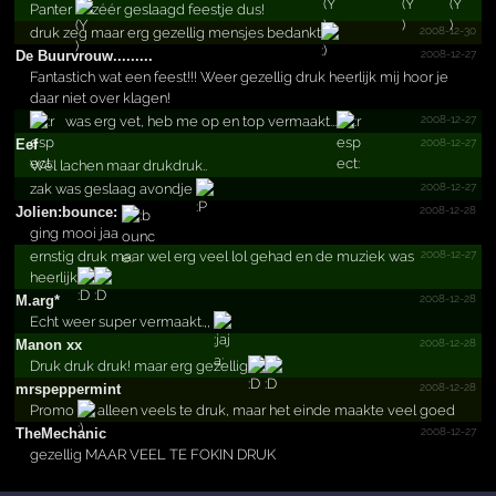
Panter
zéér geslaagd feestje dus!
2008-12-30
druk zeg maar erg gezellig mensjes bedankt
2008-12-27
De Buurvr­ouw...­......­
Fantastich wat een feest!!! Weer gezellig druk heerlijk mij hoor je
daar niet over klagen!
2008-12-27
was erg vet, heb me op en top vermaakt...
2008-12-27
Eef
Wel lachen maar drukdruk..
2008-12-27
zak was geslaag avondje
2008-12-28
Jolien­:bounc­e:
ging mooi jaa
2008-12-27
ernstig druk maar wel erg veel lol gehad en de muziek was
heerlijk
2008-12-28
M.arg*
Echt weer super vermaakt.,,
2008-12-28
Manon xx
Druk druk druk! maar erg gezellig
2008-12-28
mrspep­permin­t
Promo
alleen veels te druk, maar het einde maakte veel goed
2008-12-27
TheMechanic
gezellig MAAR VEEL TE FOKIN DRUK