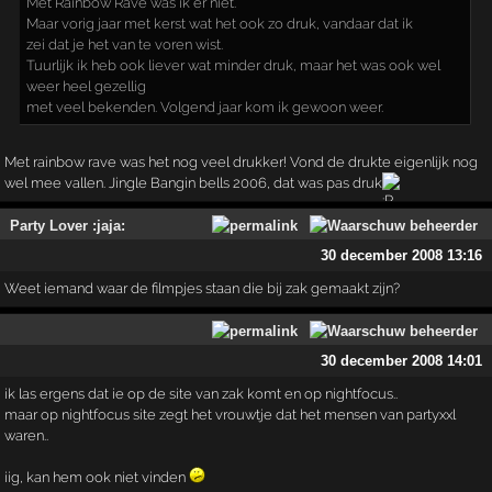
Met Rainbow Rave was ik er niet.
Maar vorig jaar met kerst wat het ook zo druk, vandaar dat ik
zei dat je het van te voren wist.
Tuurlijk ik heb ook liever wat minder druk, maar het was ook wel
weer heel gezellig
met veel bekenden. Volgend jaar kom ik gewoon weer.
Met rainbow rave was het nog veel drukker! Vond de drukte eigenlijk nog
wel mee vallen. Jingle Bangin bells 2006, dat was pas druk
Party Lover :jaja:
30 december 2008 13:16
Weet iemand waar de filmpjes staan die bij zak gemaakt zijn?
30 december 2008 14:01
ik las ergens dat ie op de site van zak komt en op nightfocus..
maar op nightfocus site zegt het vrouwtje dat het mensen van partyxxl
waren..
iig, kan hem ook niet vinden