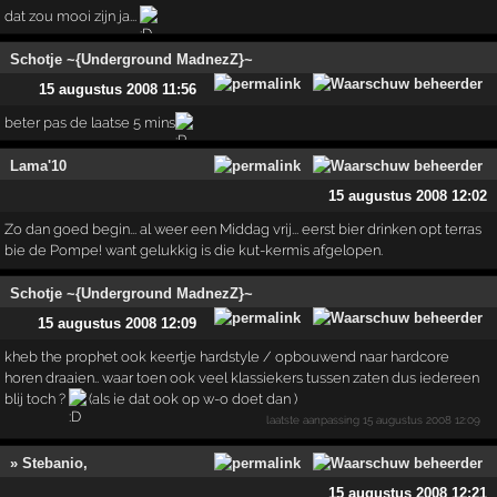
dat zou mooi zijn ja...
Schotje ~{Underground MadnezZ}~
15 augustus 2008 11:56
beter pas de laatse 5 mins
Lama'10
15 augustus 2008 12:02
Zo dan goed begin... al weer een Middag vrij... eerst bier drinken opt terras
bie de Pompe! want gelukkig is die kut-kermis afgelopen.
Schotje ~{Underground MadnezZ}~
15 augustus 2008 12:09
kheb the prophet ook keertje hardstyle / opbouwend naar hardcore
horen draaien.. waar toen ook veel klassiekers tussen zaten dus iedereen
blij toch ?
(als ie dat ook op w-o doet dan )
laatste aanpassing
15 augustus 2008 12:09
» Stebanio,
15 augustus 2008 12:21