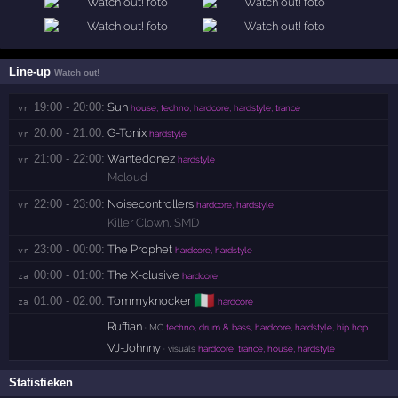
Line-up
Watch out!
19:00 - 20:00:
Sun
vr 
house, techno, hardcore, hardstyle, trance
20:00 - 21:00:
G-Tonix
vr 
hardstyle
21:00 - 22:00:
Wantedonez
vr 
hardstyle
Mcloud
22:00 - 23:00:
Noisecontrollers
vr 
hardcore, hardstyle
Killer Clown
,
SMD
23:00 - 00:00:
The Prophet
vr 
hardcore, hardstyle
00:00 - 01:00:
The X-clusive
za 
hardcore
🇮🇹
01:00 - 02:00:
Tommyknocker
za 
hardcore
Ruffian
· MC
techno, drum & bass, hardcore, hardstyle, hip hop
VJ-Johnny
· visuals
hardcore, trance, house, hardstyle
Statistieken