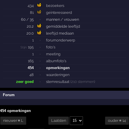
434
bezoekers
81
geïnteresseerd
60 / 35
·
mannen / vrouwen
20.2
gemiddelde
leeftijd
20.0
leeftijd
mediaan
1
·
forumonderwerp
195
·
foto's
Stijn:
1
·
meeting
165
·
albumfoto's
454
·
opmerkingen
48
·
waarderingen
zeer goed
·
stemresultaat
(210 stemmen)
Forum
454 opmerkingen
nieuwer ≡ L
ouder ≡ 14
Laatsten