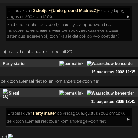
Uitspraak
van
Schotje ~{Underground MadnezZ}~
op vrijdag 15
augustus 2008 om 12:09:
▶
kheb the prophet ook keertje hardstyle / opbouwend naar
hardcore horen draaien.. waar toen ook veel klassiekers tussen
zaten dus iedereen blij toch ? (als ie dat ook op w-o doet dan )
mij maakt het allemaal niet meer uit XD
Party starter
15 augustus 2008 12:35
zeik toch allemaal niet zo, en kom anders gewoon niet !!!
Sietsj
15 augustus 2008 12:45
Uitspraak
van
Party starter
op vrijdag 15 augustus 2008 om 12:35:
▶
zeik toch allemaal niet zo, en kom anders gewoon niet !!!
idd