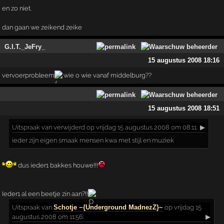
en zo niet.
dan gaan we zeikend zeike
G.I.T._JeFry_
15 augustus 2008 18:16
vervoerprobleem
wie o wie vanaf middelburg??
15 augustus 2008 18:51
Uitspraak
van verwijderd op vrijdag 15 augustus 2008 om 08:11:
▶
ieder zijn eigen smaak mensen kwa met stijl en muziek
dus ieder1 bakkes houwe!!!
Ieder1 al een beetje zin aan?!!
Uitspraak
van
Schotje ~{Underground MadnezZ}~
op vrijdag 15
augustus 2008 om 11:56:
▶