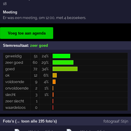
18
Meeting
Er was
een meeting
, om
12:00
, met 4 bezoekers.
Voeg toe aan agenda
Stemresultaat:
zeer goed
geweldig
51
24%
zeer goed
60
29%
goed
72
34%
ok
12
6%
voldoende
9
4%
onvoldoende
2
1%
slecht
3
1%
zeer slecht
1
waardeloos
0
Foto's (→ toon alle 195 foto's)
fotograaf:
Stijn