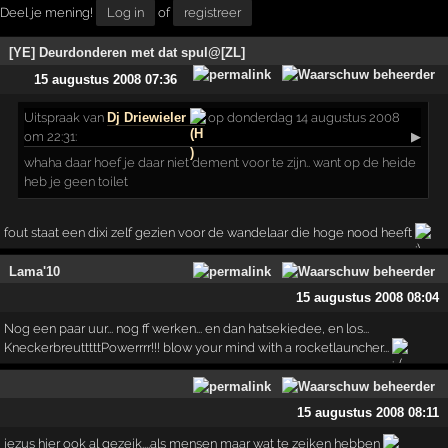
Deel je mening!
Log in
of
registreer
[YE] Deurdonderen met dat spul@[ZL]
15 augustus 2008 07:36
Uitspraak
van
Dj Driewieler
op donderdag 14 augustus 2008
om 22:31:
▶
whaha daar hoef je daar niet dement voor te zijn.. want op de heide
heb je geen toilet
fout staat een dixi zelf gezien voor de wandelaar die hoge nood heeft
Lama'10
15 augustus 2008 08:04
Nog een paar uur... nog ff werken... en dan hatsekiedee, en los...
KneckerbreutttttPowerrrr!!! blow your mind with a rocketlauncher...
15 augustus 2008 08:11
jezus hier ook al gezeik....als mensen maar wat te zeiken hebben