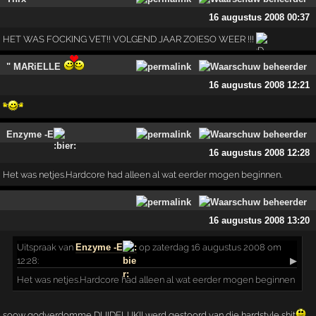
16 augustus 2008 00:37
HET WAS FOCKING VET!! VOLGEND JAAR ZOIESO WEER !!!
" MARiELLE
16 augustus 2008 12:21
Enzyme -E
16 augustus 2008 12:28
Het was netjes.Hardcore had alleen al wat eerder mogen beginnen.
16 augustus 2008 13:20
Uitspraak
van
Enzyme -E
op zaterdag 16 augustus 2008 om
12:28:
▶
Het was netjes.Hardcore had alleen al wat eerder mogen beginnen
soow godverdomme DUIDELIJK!! werd gestoord van die hardstyle shit