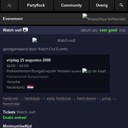
Jij
Partyflock
Community
Overig
🔍
Evenement
📷
Watch out!
album
·
zeer goed
·
ical
,165
georganiseerd door
Watch Out Events
vrijdag 15 augustus 2008
19:00
–
02:00
Parkeerterrein Bungalowpark Yerseke
(buiten)
Parkeerterrein Bungalowpark
Yerseke
🇳🇱
Nederland
hardcore
,
hardstyle
,
early hardcore
,
hard dance
,
jump
,
× 7
× 6
× 1
× 1
× 1
french tek
Tickets
Watch out!
Gratis entree!
Minimumleeftijd