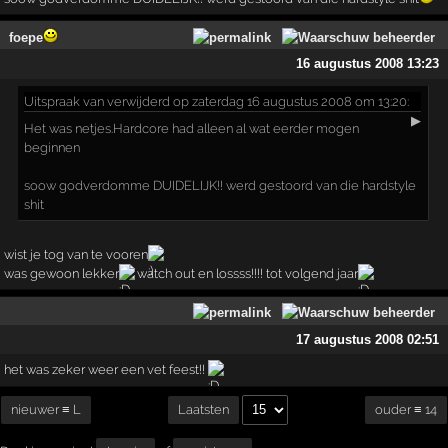
foepe
16 augustus 2008 13:23
Uitspraak
van verwijderd op zaterdag 16 augustus 2008 om 13:20:
▶
Het was netjes.Hardcore had alleen al wat eerder mogen
beginnen
soow godverdomme DUIDELIJK!! werd gestoord van die hardstyle
shit
wist je tog van te vooren
was gewoon lekker
watch out en lossss!!!! tot volgend jaar
17 augustus 2008 02:51
het was zeker weer een vet feest!!
nieuwer ≡ L
ouder ≡ 14
Laatsten