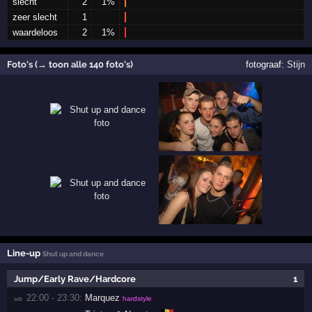
slecht
2
1%
zeer slecht
1
waardeloos
2
1%
Foto's (→ toon alle 140 foto's)
fotograaf:
Stijn
Line-up
Shut up and dance
Jump/Early Rave/Hardcore
1
22:00 - 23:30:
Marquez
wo 
hardstyle