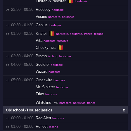
🇧🇪
Tristan & Neostar
hardstyle
23:30 - 00:30:
Rudeboy
wo 
hardcore
Vecino
hardcore, hardstyle
00:30 - 01:30:
Genius
do 
hardstyle
🇧🇪
01:30 - 02:30:
Kristof
do 
hardcore, hardstyle, trance, techno
Pita
hardcore, 90s/00s
🇧🇪
Chucky
· MC
02:30 - 04:00:
Promo
do 
techno, hardcore
04:00 - 05:00:
Sceletor
do 
hardcore
Wizard
hardcore
05:00 - 06:00:
Crosswire
do 
hardcore
Mr. Sinister
hardcore
Triax
hardcore
Whiteline
· MC
hardcore, hardstyle, trance
Oldschool/Houseclassics
2
00:00 - 01:00:
Red Alert
do 
hardcore
01:00 - 02:00:
Reflect
do 
techno