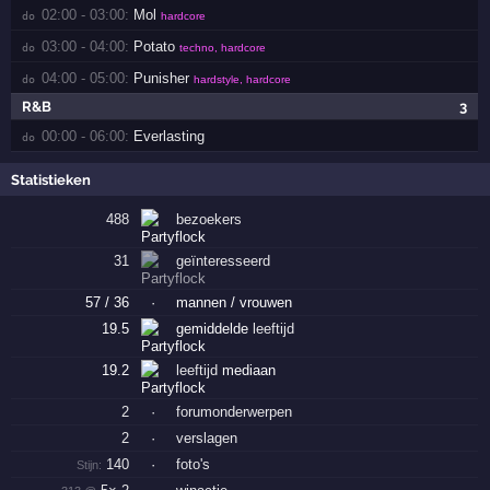
02:00 - 03:00:
Mol
do 
hardcore
03:00 - 04:00:
Potato
do 
techno, hardcore
04:00 - 05:00:
Punisher
do 
hardstyle, hardcore
R&B
3
00:00 - 06:00:
Everlasting
do 
Statistieken
488
bezoekers
31
geïnteresseerd
57 / 36
·
mannen / vrouwen
19.5
gemiddelde
leeftijd
19.2
leeftijd
mediaan
2
·
forumonderwerpen
2
·
verslagen
140
·
foto's
Stijn: