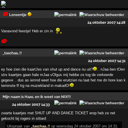
Loreentje
24 oktober 2007 14:28
Vanavond feestje! Heb er zin in
_taschaa..!!
24 oktober 2007 14:31
ey hoe zien die kaartJes van shut up and dance nu uit?
.. nJaa ben tOen
strx kaartjes gaan hale mJaa vOlgus mij hebbe ze tog de verkeerde
gegeve .. dus as iemnd weet hoe die eruitzien nu laat het me dn hore kan k
teminste ff trg na muziekland in makadO!
Mijn naam is Haas, en ik weet van NIX!!!
24 oktober 2007 14:33
zwarte kaartjes met SHUT UP AND DANCE TICKET erop heb ze net
gekocht bij rogers in sittard
Uitspraak
van
_taschaa..!!
op woensdag 24 oktober 2007 om 14:31: