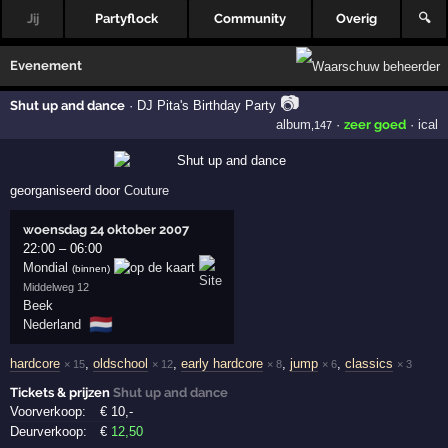
Jij
Partyflock
Community
Overig
🔍
Evenement
📷
Shut up and dance
·
DJ Pita's Birthday Party
album
·
zeer goed
·
ical
,147
georganiseerd door
Couture
woensdag 24 oktober 2007
22:00
–
06:00
Mondial
(binnen)
Middelweg 12
Beek
🇳🇱
Nederland
hardcore
,
oldschool
,
early hardcore
,
jump
,
classics
× 15
× 12
× 8
× 6
× 3
Tickets & prijzen
Shut up and dance
Voorverkoop:
€
10
,-
Deurverkoop:
€
12
,50