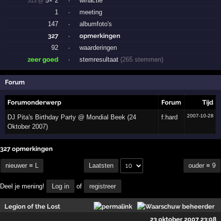
5× 2
·
winactie
313 @
1
·
meeting
147
·
albumfoto's
327
·
opmerkingen
92
·
waarderingen
zeer goed
·
stemresultaat
(265 stemmen)
Forum
Forumonderwerp
Forum
Tijd
2007-10-28
DJ Pita's Birthday Party @ Mondial Beek (24
f:hard
Oktober 2007)
327 opmerkingen
nieuwer ≡ L
ouder ≡ 9
Laatsten
Deel je mening!
Log in
of
registreer
Legion of the Lost
23 oktober 2007 23:08