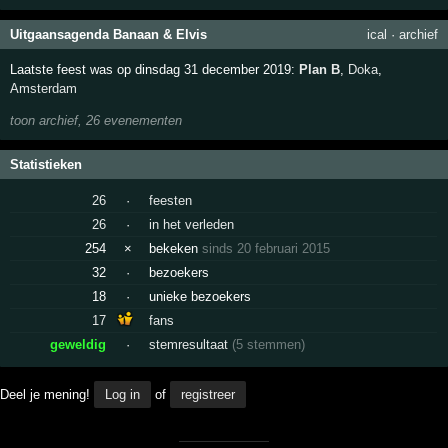
Uitgaansagenda Banaan & Elvis
ical
·
archief
Laatste feest was op dinsdag 31 december 2019:
Plan B
,
Doka
,
Amsterdam
toon archief, 26 evenementen
Statistieken
26
·
feesten
26
·
in het verleden
254
×
bekeken
sinds 20 februari 2015
32
·
bezoekers
18
·
unieke bezoekers
17
fans
geweldig
·
stemresultaat
(5 stemmen)
Deel je mening!
Log in
of
registreer