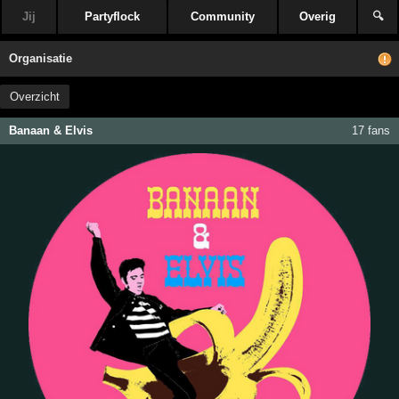
Jij
Partyflock
Community
Overig
🔍
Organisatie
Overzicht
Banaan & Elvis
17 fans