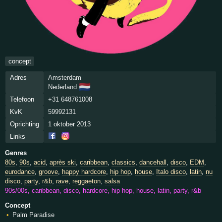
concept
Adres
Amsterdam
🇳🇱
Nederland
Telefoon
+31 648761008
KvK
59992131
Oprichting
1 oktober 2013
Links
Genres
80s
,
90s
,
acid
,
après ski
,
caribbean
,
classics
,
dancehall
,
disco
,
EDM
,
eurodance
,
groove
,
happy hardcore
,
hip hop
,
house
,
Italo disco
,
latin
,
nu
disco
,
party
,
r&b
,
rave
,
reggaeton
,
salsa
90s/00s, caribbean, disco, hardcore, hip hop, house, latin, party, r&b
Concept
Palm Paradise