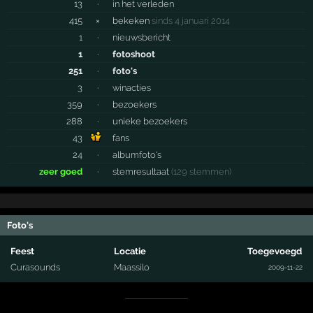
13
·
in het verleden
415
×
bekeken
sinds 4 januari 2014
1
·
nieuwsbericht
1
·
fotoshoot
251
·
foto's
3
·
winacties
359
·
bezoekers
288
·
unieke bezoekers
43
fans
24
·
albumfoto's
zeer goed
·
stemresultaat
(129 stemmen)
Foto's
Feest
Locatie
Toegevoegd
Curasounds
Maassilo
2009-11-22