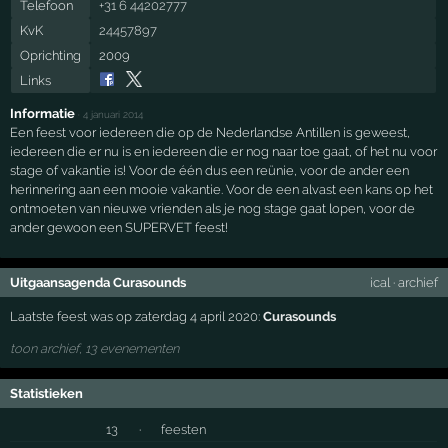
Telefoon
+31 6 44202777
KvK
24457897
Oprichting
2009
Links
Informatie
·
4 januari 2014
Een feest voor iedereen die op de Nederlandse Antillen is geweest,
iedereen die er nu is en iedereen die er nog naar toe gaat, of het nu voor
stage of vakantie is! Voor de één dus een reünie, voor de ander een
herinnering aan een mooie vakantie. Voor de een alvast een kans op het
ontmoeten van nieuwe vrienden als je nog stage gaat lopen, voor de
ander gewoon een SUPERVET feest!
Uitgaansagenda Curasounds
ical
·
archief
Laatste feest was op zaterdag 4 april 2020:
Curasounds
toon archief, 13 evenementen
Statistieken
13
·
feesten