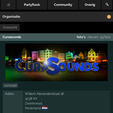
Jij
Partyflock
Community
Overig
🔍
Organisatie
Overzicht
Curasounds
foto's
·
nieuws
·
43 fans
concept
Adres
Willem Alexanderstraat 18
3238 XV
Zwartewaal
🇳🇱
Nederland