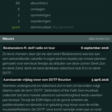
66
·
albumfoto's
6
·
verslagen
2
·
opmerkingen
2
·
waarderingen
goed
·
stemresultaat
(763 stemmen)
Nieuws
alles tonen
(17)
Beatsessions ft. dotf radio on tour
6 september 2016
Zo lieve mensen, daar zijn we dan weer! Beatsessions was toe aan
een welverdiende vakantie in eigen land en daarbij zijn mooie plannen
gemaakt voor een leuk feestje als afsluiter van deze zomer. Denk Zon
en denk Zand, denk de best denkbare oldschool club DJ's en denk
DOTF.
2
Aanstaande vrijdag weer een DOTF Reunion
5 april 2016
Wanneer underground en oldschool zich in één zin bevinden volgt
daarna vaak de term 'DOTF', Defenders of the Faith. Een muzikaal
collectief dat door noeste arbeid en samenhorigheid reeds veertien
jaar bestaat. Terwijl de EDM hitjes uit de grond schieten als
paddenstoelen on steroids is er gelukkig nog hoop voor de echte
muziekliefhebbers. De DOTF crew komt namelijk ieder jaar zo rond