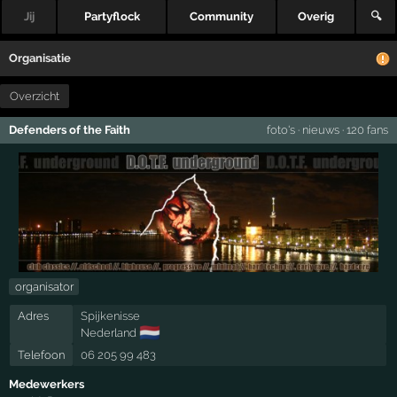
Jij
Partyflock
Community
Overig
🔍
Organisatie
Overzicht
Defenders of the Faith
foto's
·
nieuws
·
120 fans
organisator
Adres
Spijkenisse
🇳🇱
Nederland
Telefoon
06 205 99 483
Medewerkers