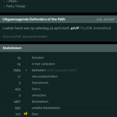
-=MaR=-
Party-Triesje
Uitgaansagenda Defenders of the Faith
ical
·
archief
Laatste feest was op zaterdag 25 april 2026:
40UP
,
FLUOR
,
Amersfoort
toon archief, 19 evenementen
Statistieken
19
·
feesten
19
·
in het verleden
7584
×
bekeken
sinds 9 januari 2007
17
·
nieuwsberichten
5
·
fotoshoots
459
·
foto's
4
·
winacties
1467
·
bezoekers
952
·
unieke bezoekers
120
fans