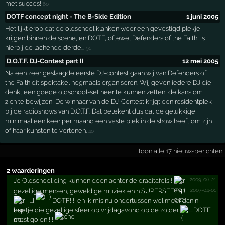
met succes!
60
DOTF concept night - The B-Side Edition
1 juni 2005
Het lijkt erop dat de oldschool klanken weer een gevestigd plekje
krijgen binnen de scene, en DOTF, oftewel Defenders of the Faith, is
hierbij de lachende derde...
91
D.O.T.F. DJ-Contest part II
12 mei 2005
Na een zeer geslaagde eerste DJ-contest gaan wij van Defenders of
the Faith dit spektakel nogmaals organiseren. Wij geven iedere DJ die
denkt een goede oldschool-set neer te kunnen zetten, de kans om
zich te bewijzen! De winnaar van de DJ-Contest krijgt een residentplek
bij de radioshows van D.O.T.F. Dat betekent dus dat de gelukkige
minimaal één keer per maand een vaste plek in de show heeft om zijn
of haar kunsten te vertonen.
40
toon alle 17 nieuwsberichten
2 waarderingen
2009-06-21
Je Oldschool ding kunnen doen achter de draaitafels!!
2007-04-01
gezellige mensen, geweldige muziek en n SUPERSFEER!!!
...I
DOTF!!!! en ik mis nu ondertussen wel meer dan n
beetje die gezellige sfeer op vrijdagavond op de zolder
....DOTF
must go on!!!!