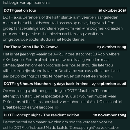
het begin van april samen!
2
DOTF gaat on tour
15 oktober 2015
DOTF a.k.a. Defenders of the Faith startte ruim veertien jaar geleden
met hun beruchte oldschool radioshows op de vrijdagavond. Een
groep fanatiekelingen zonder enige vorm van winstoogmerk draaiden
puur voor de passie en het plezier nachten lang vanuit een
omgebouwde zolder studio in het Rotterdamse.
For Those Who Like To Groove
27 oktober 2009
Het is het jaar 1992 waarin de AVRO in zee stapt met DJ Robin Albers
AKA Jaydee. Eerder al hebben de twee elkaar gevonden maar
ditmaal gaat het om een progressieve 'house show' die later zou
uitblinken in zijn bizarre karakter. De afname van cassette tapes is dat
jaar bewonderingswaardig te noemen, en dat heeft een reden!
71
DOTF's 96 hours Marathon - 5 days back-in-time
27 september 2006
Op woensdag 4 oktober gaat de 3de DOTF Marathon/Record-
attempt van start! Een respectabele 96 uur (!) vol met muziek waar
Defenders of the Faith voor staat: van Hiphouse tot Acid, Oldschool tot
Breakbeat tot early-Hardcore!
86
DOTF Concept night - The resident edition
18 november 2005
December zal een maand worden om nooit te vergeten voor de
echte DOTF liefhebbers! Na de laatste ‘Concept night’ op 21 oktober