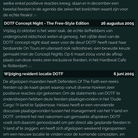
welke enkel positieve reacties kreeg, staan er in december een
tweetal feesten in de agenda die zeker het toelichten waard zijn voor
de echte freaks!
36
DOTF Concept Night - The Free-Style Edition
26 augustus 2005
Vrijdag 21 oktober is het weer raak, de echte liefhebbers van
underground oldschool weten al genoeg… het vijfde deel van de
DOTF concept night staat weer voor de deur! DOTF heeft naast haar
bestaande On Tours en uiteraard ook radioshows, een bewuste keuze
gemaakt met de Concept Nights. Op 6 maart 2004 vond de aftrap
plaats van deze reeks zeer exclusieve feesten, in het Hardbeat Cafe
te Rotterdam.
43
Wijziging resident locatie DOTF
6 juni 2005
De afgelopen maanden heeft Defenders Of The Faith een reeks
feesten op de kaart gezet waarop vanuit diverse hoeken zeer
positieve reacties zijn gekomen. Om de statements van DOTF te
onderstrepen hebben deze feesten plaatsgevonden in het ‘Oude
Cargo’ (Y-land) te Spijkenisse. Helaas heeft er een vervelende
discussie plaatsgevonden tussen het management van het Y-land en
DOTF, omtrent het niet nakomen van gemaakte afspraken. DOTF
voelt zich daarom genoodzaakt om per direct alle geplande feesten in
Y-land af te zeggen, en heeft zich afgelopen weekend ingespannen
om een nieuwe locatie te vinden voor de komende concepten… en