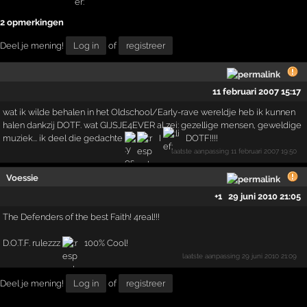
2 opmerkingen
Deel je mening!
Log in
of
registreer
11 februari 2007 15:17
wat ik wilde behalen in het Oldschool/Early-rave wereldje heb ik kunnen
halen dankzij DOTF. wat GIJSJE4EVER al zei: gezellige mensen, geweldige
muziek... ik deel die gedachte
I
DOTF!!!!
laatste aanpassing
11 februari 2007 19:50
Voessie
+1
29 juni 2010 21:05
The Defenders of the best Faith! 4real!!!
D.O.T.F. rulezzz
100% Cool!
laatste aanpassing
29 juni 2010 21:09
Deel je mening!
Log in
of
registreer