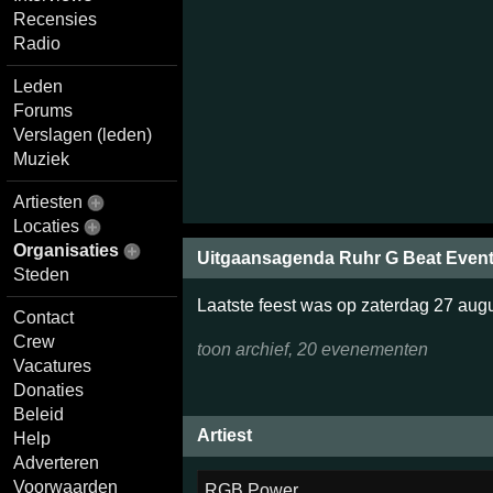
Recensies
Radio
Leden
Forums
Verslagen (leden)
Muziek
Artiesten
Locaties
Organisaties
Uitgaansagenda Ruhr G Beat Even
Steden
Laatste feest was op zaterdag 27 aug
Contact
Crew
toon archief, 20 evenementen
Vacatures
Donaties
Beleid
Artiest
Help
Adverteren
Voorwaarden
RGB Power