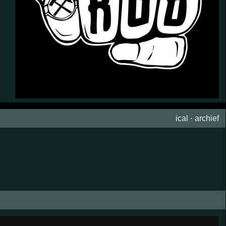
ical
·
archief