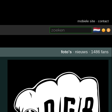
mobiele site
·
contact
🇳🇱
­
foto's
·
nieuws
·
1486 fans