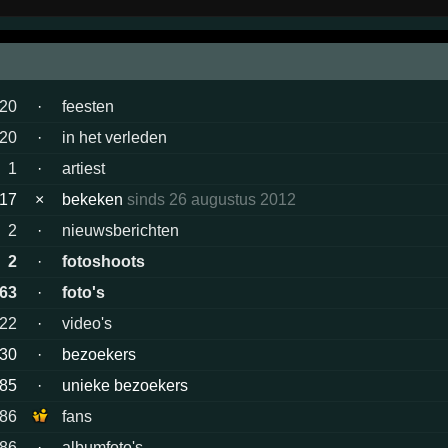
20
·
feesten
20
·
in het verleden
1
·
artiest
17
×
bekeken
sinds 26 augustus 2012
2
·
nieuwsberichten
2
·
fotoshoots
63
·
foto's
22
·
video's
30
·
bezoekers
85
·
unieke bezoekers
86
fans
86
·
albumfoto's