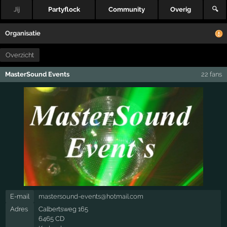
Jij
Partyflock
Community
Overig
🔍
Organisatie
Overzicht
MasterSound Events
22 fans
E-mail
mastersound-events@hotmail.com
Adres
Calbertsweg 165
6465 CD