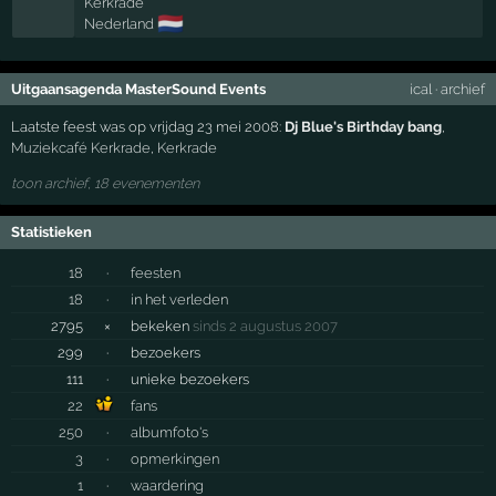
Kerkrade
🇳🇱
Nederland
Uitgaansagenda MasterSound Events
ical
·
archief
Laatste feest was op vrijdag 23 mei 2008:
Dj Blue's Birthday bang
,
Muziekcafé Kerkrade
,
Kerkrade
toon archief, 18 evenementen
Statistieken
18
·
feesten
18
·
in het verleden
2795
×
bekeken
sinds 2 augustus 2007
299
·
bezoekers
111
·
unieke bezoekers
22
fans
250
·
albumfoto's
3
·
opmerkingen
1
·
waardering