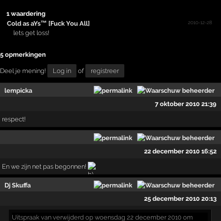
1 waardering
2010-12-28
Cold as aYs™ [Fuck You All]
lets get loss!
5 opmerkingen
Deel je mening!
Log in
of
registreer
lempicka
7 oktober 2010 21:39
respect!
22 december 2010 16:52
En we zijn net pas begonnen!
Dj Skuffa
25 december 2010 20:13
Uitspraak
van verwijderd op woensdag 22 december 2010 om