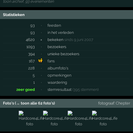
toon archief, 93 evenementen
Statistieken
93
·
feesten
93
·
in het verleden
4620
×
bekeken
sinds 9 juni 2007
1093
·
bezoekers
394
·
unieke bezoekers
167
fans
228
·
albumfoto's
5
·
opmerkingen
1
·
waardering
zeer goed
·
stemresultaat
(395 stemmen)
Foto's (→ toon alle 62 foto's)
fotograaf:
Chepter