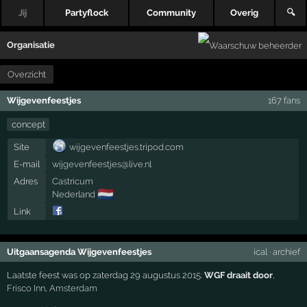
Jij
Partyflock
Community
Overig
🔍
Organisatie
Overzicht
Wijgevenfeestjes
167 fans
concept
Site
wijgevenfeestjes.tripod.com
E-mail
wijgevenfeestjes@live.nl
Adres
Castricum
🇳🇱
Nederland
Link
Uitgaansagenda Wijgevenfeestjes
ical
·
archief
Laatste feest was op zaterdag 29 augustus 2015:
WGF draait door
,
Frisco Inn
,
Amsterdam