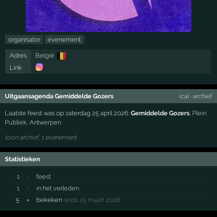
organisator
evenement
🇧🇪
Adres
België
Link
Uitgaansagenda Gemiddelde Gozers
ical
·
archief
Laatste feest was op zaterdag 25 april 2026:
Gemiddelde Gozers
,
Plein
Publiek
,
Antwerpen
toon archief, 1 evenement
Statistieken
1
·
feest
1
·
in het verleden
5
×
bekeken
sinds 25 maart 2026