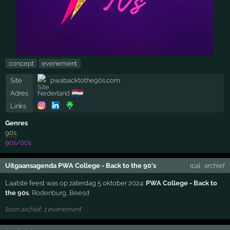
concept
evenement
Site
pwabacktothe90s.com
🇳🇱
Adres
Nederland
Links
Genres
90s
90s/00s
Uitgaansagenda PWA College - Back to the 90's
ical
·
archief
Laatste feest was op zaterdag 5 oktober 2024:
PWA College - Back to
the 90s
,
Rodenburg
,
Beesd
toon archief, 1 evenement