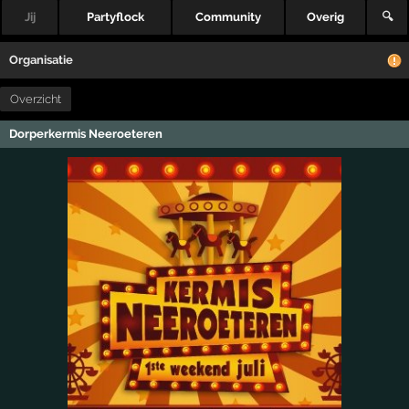
Jij
Partyflock
Community
Overig
🔍
Organisatie
Overzicht
Dorperkermis Neeroeteren