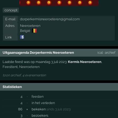
concept
E-mail
dorperkermisneeroeteren@gmail.com
Adres
Neeroeteren
🇧🇪
België
Link
Uitgaansagenda Dorperkermis Neeroeteren
ical
·
archief
Laatste feest was op maandag 3 juli 2023:
Kermis Neeroeteren
,
Feesttent
,
Neeroeteren
toon archief, 4 evenementen
Statistieken
4
·
feesten
4
·
in het verleden
86
×
bekeken
sinds 3 juli 2023
3
·
bezoekers