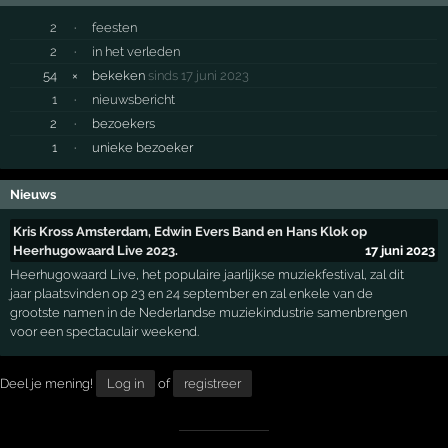
2
·
feesten
2
·
in het verleden
54
×
bekeken
sinds 17 juni 2023
1
·
nieuwsbericht
2
·
bezoekers
1
·
unieke bezoeker
Nieuws
Kris Kross Amsterdam, Edwin Evers Band en Hans Klok op
Heerhugowaard Live 2023.
17 juni 2023
Heerhugowaard Live, het populaire jaarlijkse muziekfestival, zal dit
jaar plaatsvinden op 23 en 24 september en zal enkele van de
grootste namen in de Nederlandse muziekindustrie samenbrengen
voor een spectaculair weekend.
Deel je mening!
Log in
of
registreer