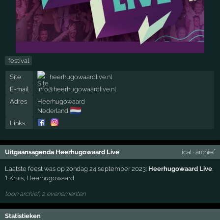
festival
Site
heerhugowaardlive.nl
E-mail
info@heerhugowaardlive.nl
Adres
Heerhugowaard
🇳🇱
Nederland
Links
Uitgaansagenda Heerhugowaard Live
ical
·
archief
Laatste feest was op zondag 24 september 2023:
Heerhugowaard Live
,
't Kruis
,
Heerhugowaard
toon archief, 2 evenementen
Statistieken