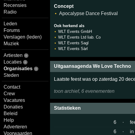
Recensies
Concept
Radio
Apocalypse Dance Festival
Leden
Ook herkend als
Forums
WLT Events GmbH
Verslagen (leden)
WLT Events Ltd liab. Co
WLT Events Sagl
Muziek
WLT Events Sàrl
Artiesten
Locaties
Uitgaansagenda We Love Techno
Organisaties
Steden
Laatste feest was op zaterdag 20 de
Contact
toon archief, 6 evenementen
Crew
Vacatures
Donaties
Statistieken
Beleid
Help
6
·
fe
Adverteren
6
·
in
Voorwaarden