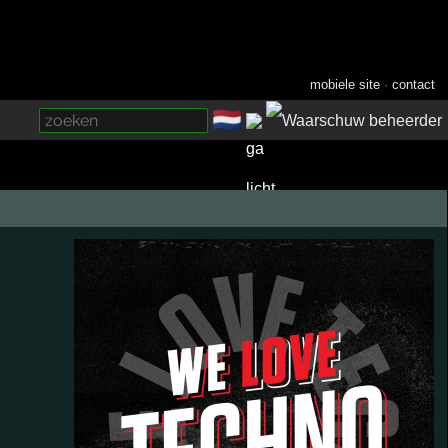
mobiele site
·
contact
🇳🇱
­