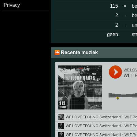
Privacy
115
×
b
2
·
be
2
·
un
geen
st
Recente muziek