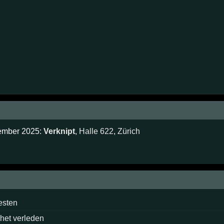
cember 2025:
Verknipt
,
Halle 622
,
Zürich
esten
 het verleden