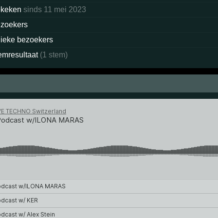
ekeken
sinds 11 mei 2023
zoekers
ieke bezoekers
emresultaat
(1 stem)