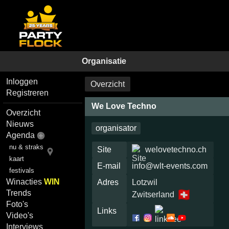
Organisatie
Inloggen
Overzicht
Registreren
We Love Techno
Overzicht
Nieuws
organisator
Agenda
nu & straks
Site
welovetechno.ch
kaart
E-mail
info@wlt-events.com
festivals
Winacties
WIN
Adres
Lotzwil
🇨🇭
Trends
Zwitserland
Foto's
Links
Video's
Interviews