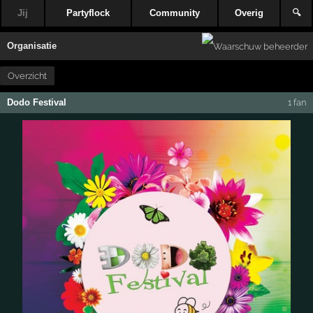
Jij
Partyflock
Community
Overig
🔍
Organisatie
Overzicht
Dodo Festival
1 fan