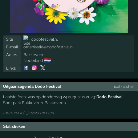
Site
dodofestival.nl
E-mail
organisatie@dodofestival.nl
Adres
Bakkeveen
🇳🇱
Nederland
Links
Uitgaansagenda Dodo Festival
ical
·
archief
Laatste feest was op donderdag 24 augustus 2023:
Dodo Festival
,
Sportpark Bakkeveen
,
Bakkeveen
toon archief, 3 evenementen
Statistieken
3
·
feesten