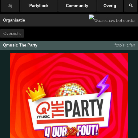
Jij
Partyflock
Community
Overig
🔍
Organisatie
Overzicht
Qmusic The Party
foto's
·
1 fan