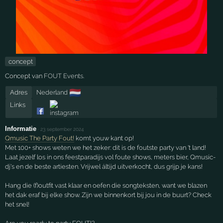
concept
Concept van
FOUT Events
.
🇳🇱
Adres
Nederland
Links
Informatie
·
23 september 2024
Qmusic The Party Fout!
komt youw kant op!
Met 100+ shows weten we het zeker: dit is de foutste party van 't land!
Laat jezelf los in ons feestparadijs vol foute shows, meters bier, Qmusic-
dj's en de beste artiesten. Vrijwel áltijd uitverkocht, dus grijp je kans!
Hang die (f)outfit vast klaar en oefen die songteksten, want we blazen
het dak eraf bij elke show. Zijn we binnenkort bij jou in de buurt? Check
het snel!