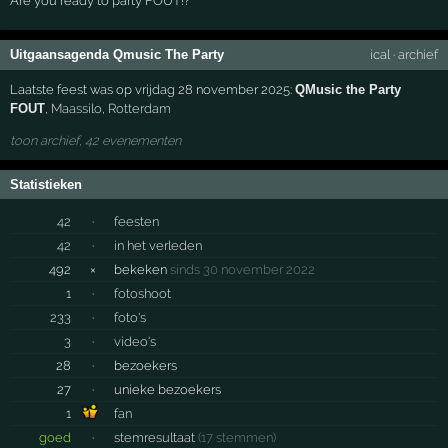
Are you ready to party FOUT!?
Uitgaansagenda Qmusic The Party
ical
·
archief
Laatste feest was op vrijdag 28 november 2025:
QMusic the Party
FOUT
,
Maassilo
,
Rotterdam
toon archief, 42 evenementen
Statistieken
42
·
feesten
42
·
in het verleden
492
×
bekeken
sinds 30 november 2022
1
·
fotoshoot
233
·
foto's
3
·
video's
28
·
bezoekers
27
·
unieke bezoekers
1
fan
goed
·
stemresultaat
(17 stemmen)