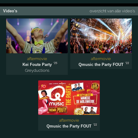
Video's
overzicht van alle video's
aftermovie
aftermovie
'25
'22
Kei Foute Party
Qmusic the Party FOUT
Greyductions
aftermovie
'22
Qmusic the Party FOUT