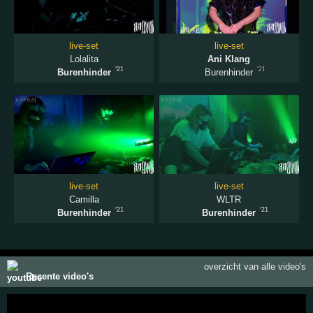
live-set
live-set
Lolalita
Ani Klang
'21
'21
Burenhinder
Burenhinder
live-set
live-set
Camilla
WLTR
'21
'21
Burenhinder
Burenhinder
overzicht van alle video's
Recente video's