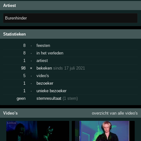
Artiest
Burenhinder
Statistieken
8
·
feesten
8
·
in het verleden
1
·
artiest
98
×
bekeken
sinds 17 juli 2021
5
·
video's
1
·
bezoeker
1
·
unieke bezoeker
geen
stemresultaat
(1 stem)
Video's
overzicht van alle video's