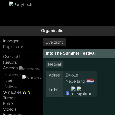
Organisatie
Inloggen
Overzicht
Registreren
Into The Summer Festival
Overzicht
Nieuws
festival
Agenda
Adres
Zwolle
nu & straks
🇳🇱
kaart
Nederland
festivals
Links
Winacties
WIN
Trends
Foto's
Video's
Interviews