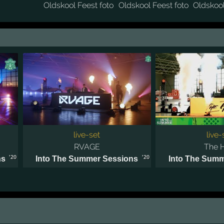
live-set
live-
RVAGE
The 
'20
'20
ns
Into The Summer Sessions
Into The Summ