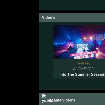
Video's
live-set
ANDY SVGE
Into The Summer Sessio
Recente video's