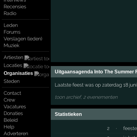
Recensies
Radio
Leden
Forums
Verslagen (leden)
Muziek
Artiesten
Locaties
Uitgaansagenda Into The Summer F
Organisaties
Steden
Laatste feest was op zaterdag 18 jun
Contact
toon archief, 2 evenementen
Crew
Vacatures
Donaties
Statistieken
Beleid
Help
2
·
feest
Adverteren