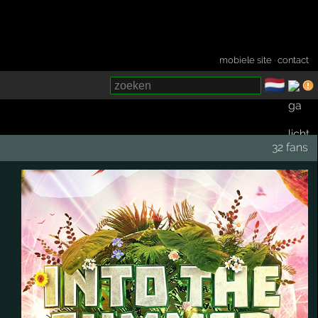
mobiele site
·
contact
🇳🇱
­
32 fans