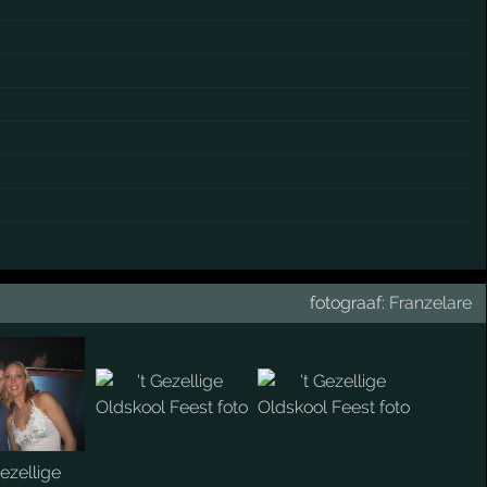
fotograaf:
Franzelare