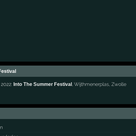
estival
i 2022:
,
Wijthmenerplas
,
Zwolle
Into The Summer Festival
en