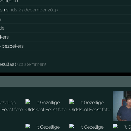
 verleden
ken
sinds 23 december 2019
s
tie
kers
e bezoekers
esultaat
(22 stemmen)