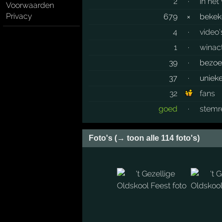
2
·
in het
Voorwaarden
Privacy
679
×
beke
4
·
video'
1
·
winac
39
·
bezoe
37
·
uniek
32
fans
goed
·
stemr
Foto's (→ toon alle 114 foto's)