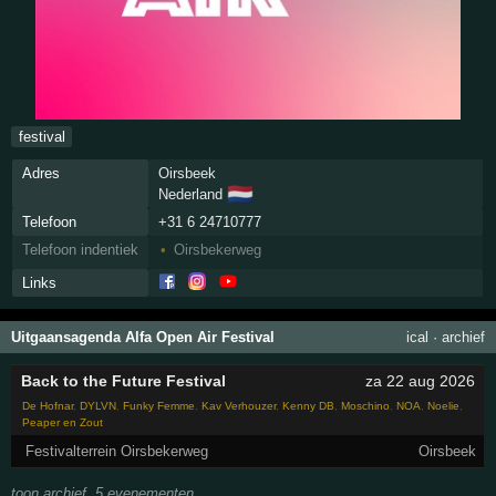
festival
Adres
Oirsbeek
🇳🇱
Nederland
Telefoon
+31 6 24710777
Telefoon indentiek
Oirsbekerweg
Links
Uitgaansagenda Alfa Open Air Festival
ical
·
archief
Back to the Future Festival
za 22 aug 2026
De Hofnar
,
DYLVN
,
Funky Femme
,
Kav Verhouzer
,
Kenny DB
,
Moschino
,
NOA
,
Noelie
,
Peaper en Zout
Festivalterrein Oirsbekerweg
Oirsbeek
toon archief, 5 evenementen