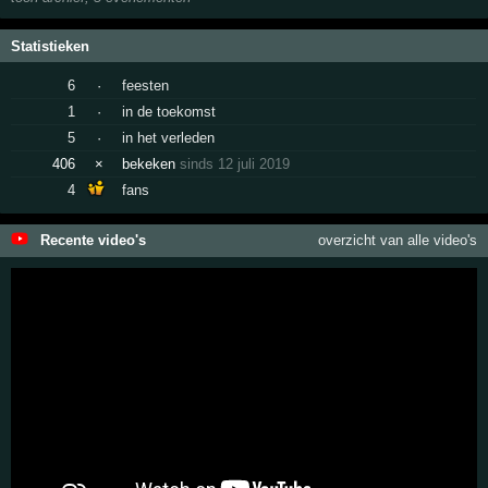
Statistieken
6
·
feesten
1
·
in de toekomst
5
·
in het verleden
406
×
bekeken
sinds 12 juli 2019
4
fans
Recente video's
overzicht van alle video's