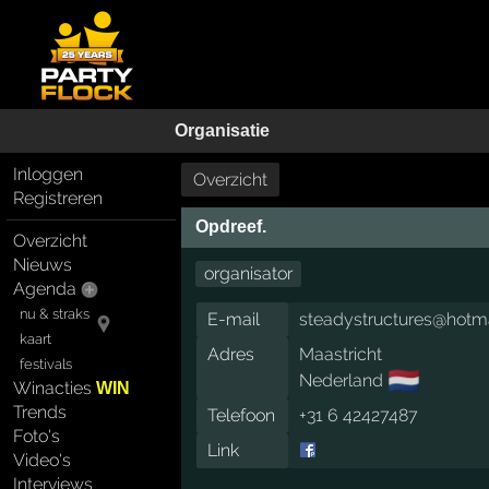
Organisatie
Inloggen
Overzicht
Registreren
Opdreef.
Overzicht
Nieuws
organisator
Agenda
nu & straks
E-mail
steadystructures@hotm
kaart
Adres
Maastricht
festivals
🇳🇱
Nederland
Winacties
WIN
Trends
Telefoon
+31 6 42427487
Foto's
Link
Video's
Interviews