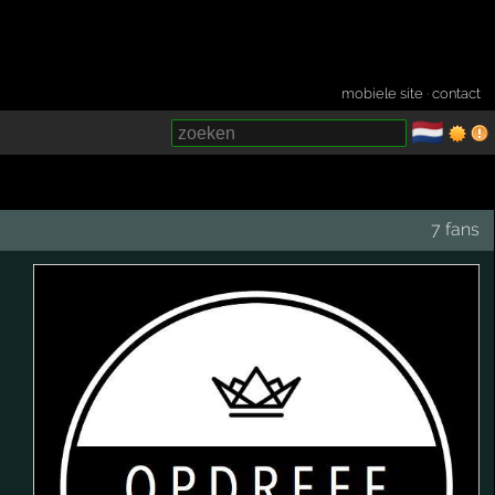
mobiele site
·
contact
🇳🇱
­
7 fans