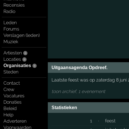
Recensies
Radio
Leden
Forums
Verslagen (leden)
Muziek
Artiesten
Locaties
Organisaties
Uitgaansagenda Opdreef.
Steden
Laatste feest was op zaterdag 8 juni
Contact
Crew
toon archief, 1 evenement
Vacatures
Donaties
Statistieken
Beleid
Help
1
·
feest
Adverteren
Voorwaarden