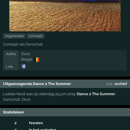
organisator
concept
Concept van
Dancehall
.
Adres
Diest
🇧🇪
België
Link
Uitgaansagenda Dance 2 The Summer
ical
·
archief
Laatste feest was op zaterdag 29 juni 2019:
Dance 2 The Summer
,
Dancehall
,
Diest
Statistieken
2
·
feesten
2
·
in het verleden