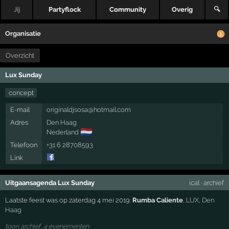
Jij
Partyflock
Community
Overig
🔍
Organisatie
Overzicht
Lux Sunday
concept
E-mail
originaldjsosa@hotmail.com
Adres
Den Haag
🇳🇱
Nederland
Telefoon
+31 6 28708593
Link
Uitgaansagenda Lux Sunday
ical
·
archief
Laatste feest was op zaterdag 4 mei 2019:
Rumba Caliente
,
LUX
,
Den
Haag
toon archief, 4 evenementen