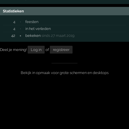
Statistieken
4
·
feesten
4
·
in het verleden
42
×
bekeken
sinds 27 maart 2019
Deel je mening!
Log in
of
registreer
Bekijk in opmaak voor grote schermen en desktops