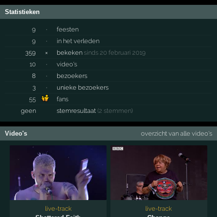
Statistieken
9
·
feesten
9
·
in het verleden
359
×
bekeken
sinds 20 februari 2019
10
·
video's
8
·
bezoekers
3
·
unieke bezoekers
55
fans
geen
stemresultaat
(2 stemmen)
Video's
overzicht van alle video's
live-track
live-track