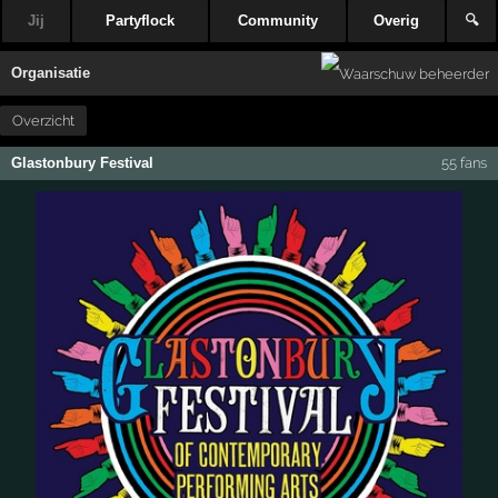
Jij
Partyflock
Community
Overig
🔍
Organisatie
Overzicht
Glastonbury Festival
55 fans