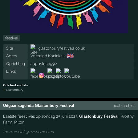
festival
Site
glastonburyfestivals.co.uk
🇬🇧
Adres
Verenigd Koninkrijk
Oprichting
augustus 1992
Links
Ook herkend als
Glastonbury
Uitgaansagenda Glastonbury Festival
ical
·
archief
Laatste feest was op zondag 25 juni 2023:
Glastonbury Festival
,
Worthy
Farm
,
Pilton
toon archief, 9 evenementen