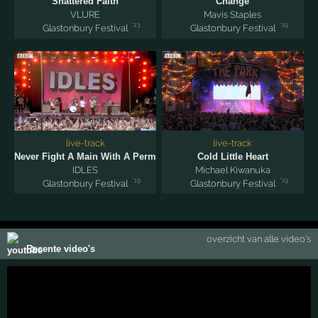
Shattered Faith
Change
VLURE
Mavis Staples
'23
'19
Glastonbury Festival
Glastonbury Festival
live-track
live-track
Never Fight A Main With A Perm
Cold Little Heart
IDLES
Michael Kiwanuka
'19
'19
Glastonbury Festival
Glastonbury Festival
overzicht van alle video's
Recente video's