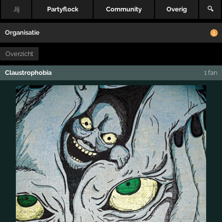
Jij
Partyflock
Community
Overig
🔍
Organisatie
Overzicht
Claustrophobia
1 fan