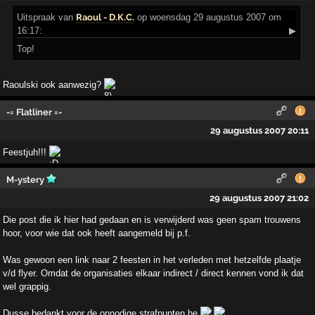
Uitspraak
van
Raoul - D.K.C.
op woensdag 29 augustus 2007 om
16:17:
▶
Top!
Raoulski ook aanwezig?
-= Flatliner =-
29 augustus 2007 20:11
Feestjuh!!!
M-ystery
29 augustus 2007 21:02
Die post die ik hier had gedaan en is verwijderd was geen spam trouwens
hoor, voor wie dat ook heeft aangemeld bij p.f.
Was gewoon een link naar 2 feesten in het verleden met hetzelfde plaatje
v/d flyer. Omdat de organisaties elkaar indirect / direct kennen vond ik dat
wel grappig.
Dusse bedankt voor de onnodige strafpunten he