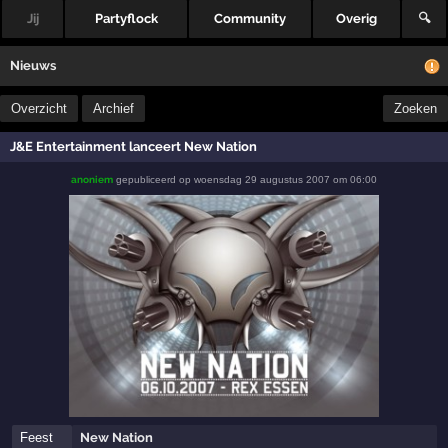
Jij
Partyflock
Community
Overig
🔍
Nieuws
Overzicht
Archief
Zoeken
J&E Entertainment lanceert New Nation
anoniem
gepubliceerd op
woensdag 29 augustus 2007 om 06:00
Feest
New Nation