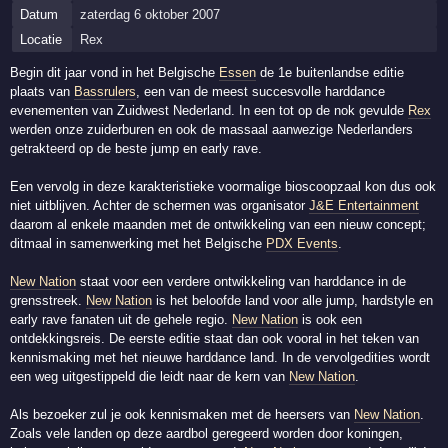
Datum
zaterdag 6 oktober 2007
Locatie
Rex
Begin dit jaar vond in het Belgische
Essen
de 1e buitenlandse editie
plaats van
Bassrulers
, een van de meest succesvolle harddance
evenementen van Zuidwest Nederland. In een tot op de nok gevulde
Rex
werden onze zuiderburen en ook de massaal aanwezige Nederlanders
getrakteerd op de beste jump en early rave.
Een vervolg in deze karakteristieke voormalige bioscoopzaal kon dus ook
niet uitblijven. Achter de schermen was organisator
J&E Entertainment
daarom al enkele maanden met de ontwikkeling van een nieuw concept;
ditmaal in samenwerking met het Belgische
PDX Events
.
New Nation
staat voor een verdere ontwikkeling van harddance in de
grensstreek.
New Nation
is het beloofde land voor alle jump, hardstyle en
early rave fanaten uit de gehele regio.
New Nation
is ook een
ontdekkingsreis. De eerste editie staat dan ook vooral in het teken van
kennismaking met het nieuwe harddance land. In de vervolgedities wordt
een weg uitgestippeld die leidt naar de kern van
New Nation
.
Als bezoeker zul je ook kennismaken met de heersers van
New Nation
.
Zoals vele landen op deze aardbol geregeerd worden door koningen,