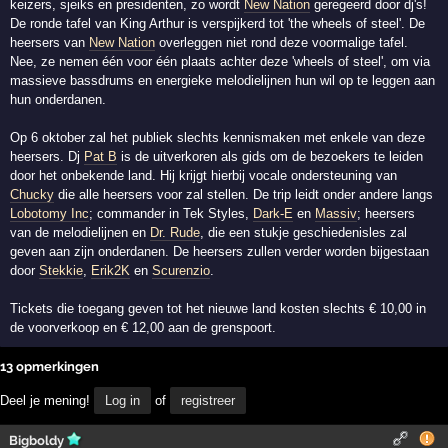
keizers, sjeiks en presidenten, zo wordt
New Nation
geregeerd door dj's!
De ronde tafel van King Arthur is verspijkerd tot 'the wheels of steel'. De
heersers van
New Nation
overleggen niet rond deze voormalige tafel.
Nee, ze nemen één voor één plaats achter deze 'wheels of steel', om via
massieve bassdrums en energieke melodielijnen hun wil op te leggen aan
hun onderdanen.
Op 6 oktober zal het publiek slechts kennismaken met enkele van deze
heersers. Dj
Pat B
is de uitverkoren als gids om de bezoekers te leiden
door het onbekende land. Hij krijgt hierbij vocale ondersteuning van
Chucky
die alle heersers voor zal stellen. De trip leidt onder andere langs
Lobotomy Inc
; commander in Tek Styles,
Dark-E
en
Massiv
; heersers
van de melodielijnen en
Dr. Rude
, die een stukje geschiedenisles zal
geven aan zijn onderdanen. De heersers zullen verder worden bijgestaan
door
Stekkie
,
Erik2K
en
Scurenzio
.
Tickets die toegang geven tot het nieuwe land kosten slechts € 10,00 in
de voorverkoop en € 12,00 aan de grenspoort.
13 opmerkingen
Deel je mening!
Log in
of
registreer
Bigboldy