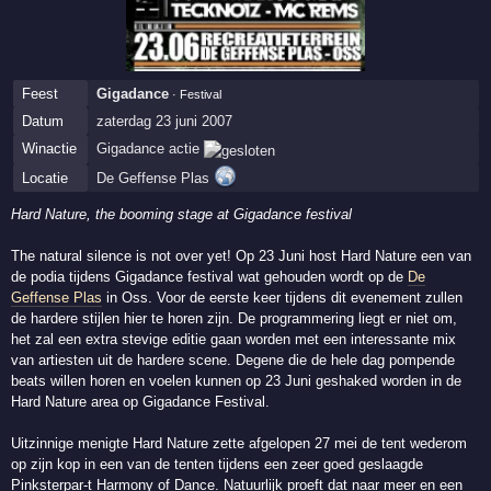
Feest
Gigadance
· Festival
Datum
zaterdag 23 juni 2007
Winactie
Gigadance actie
Locatie
De Geffense Plas
Hard Nature, the booming stage at Gigadance festival
The natural silence is not over yet! Op 23 Juni host Hard Nature een van
de podia tijdens Gigadance festival wat gehouden wordt op de
De
Geffense Plas
in Oss. Voor de eerste keer tijdens dit evenement zullen
de hardere stijlen hier te horen zijn. De programmering liegt er niet om,
het zal een extra stevige editie gaan worden met een interessante mix
van artiesten uit de hardere scene. Degene die de hele dag pompende
beats willen horen en voelen kunnen op 23 Juni geshaked worden in de
Hard Nature area op Gigadance Festival.
Uitzinnige menigte Hard Nature zette afgelopen 27 mei de tent wederom
op zijn kop in een van de tenten tijdens een zeer goed geslaagde
Pinksterpar-t Harmony of Dance. Natuurlijk proeft dat naar meer en een