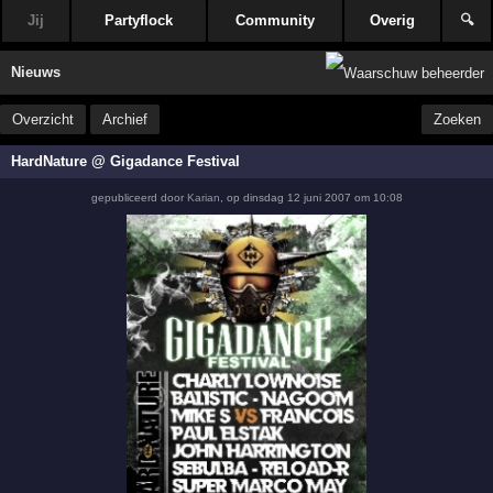
Jij
Partyflock
Community
Overig
🔍
Nieuws
Overzicht
Archief
Zoeken
HardNature @ Gigadance Festival
gepubliceerd door
Karian
,
op
dinsdag 12 juni 2007 om 10:08