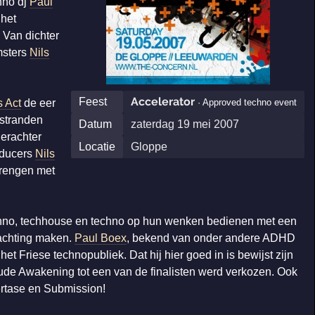
hno dj
Paul
 het
 Van dichter
msters
Nils
Accelerator
Feest
· Approved techno event
s Act
de eer
 stranden
Datum
zaterdag 19 mei 2007
ierachter
Locatie
Gloppe
oducers
Nils
brengen met
echno, techhouse en techno op hun wenken bedienen met een
achting maken.
Paul Boex
, bekend van onder andere ADHD
 Friese technopubliek. Dat hij hier goed in is bewijst zijn
de Awakening tot een van de finalisten werd verkozen. Ook
tertase en Submission!