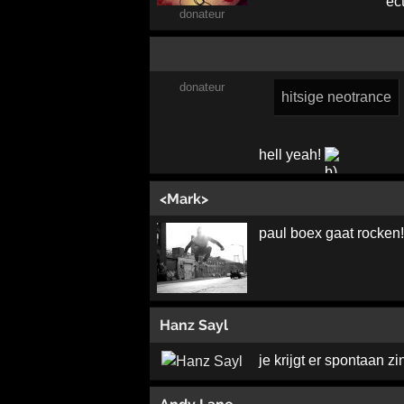
donateur
donateur
hitsige neotrance
hell yeah!
<Mark>
paul boex gaat rocken
Hanz Sayl
je krijgt er spontaan zin