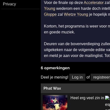
Voor de finale op deze
Accelerator
za
Privacy
Young
wederom een harde doch intelli
Gloppe
zal
Wietze Young
je hopelijk n
Kortom, het programma is weer voor m
en goede muziek.
Deuren van de bovenverdieping zullen
uitgekeken naar de volgende editie v
en meld je aan voor de mailinglist. Tot
6 opmerkingen
Deel je mening!
Log in
of
registreer
Phat Wax
Heel erg veel zin in