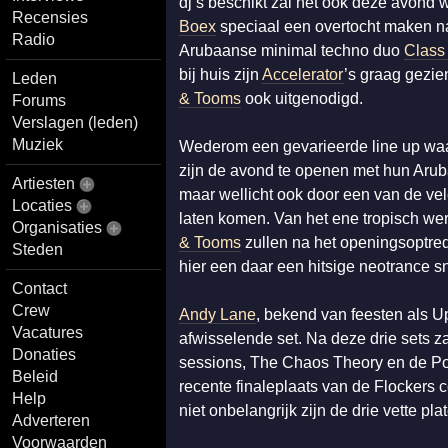
dj’s beschikt zal het ook deze avond 
Recensies
Boex
speciaal een overtocht maken naa
Radio
Arubaanse minimal techno duo
Class
bij huis zijn
Accelerator
’s graag gezie
Leden
& Tooms
ook uitgenodigd.
Forums
Verslagen (leden)
Muziek
Wederom een gevarieerde line up waar
zijn de avond te openen met hun Aruba
Artiesten
maar wellicht ook door een van de v
Locaties
laten komen. Van het ene tropisch we
Organisaties
& Tooms
zullen na het openingsoptr
Steden
hier een daar een hitsige neotrance s
Contact
Crew
Andy Lane
, bekend van feesten als 
Vacatures
afwisselende set. Na deze drie sets z
Donaties
sessions, The Chaos Theory en de Poem
Beleid
recente finaleplaats van de Flockers c
Help
niet onbelangrijk zijn de drie vette pl
Adverteren
Voorwaarden