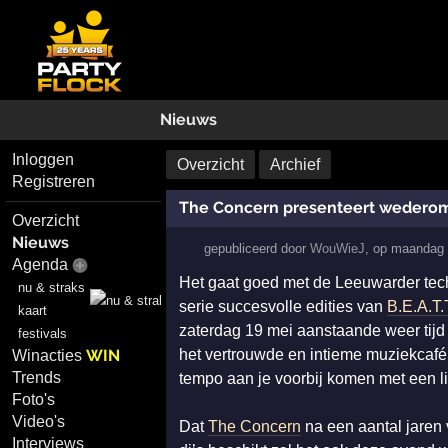
Nieuws
Inloggen
Overzicht
Archief
Registreren
The Concern presenteert wederom 
Overzicht
Nieuws
gepubliceerd door
WouWieJ
,
op
maandag 
Agenda
Het gaat goed met de Leeuwarder tec
nu & straks
serie succesvolle edities van
B.E.A.T.
kaart
zaterdag 19 mei aanstaande weer tijd
festivals
WIN
het vertrouwde en intieme muziekcaf
Winacties
Trends
tempo aan je voorbij komen met een li
Foto's
Video's
Dat
The Concern
na een aantal jaren 
Interviews