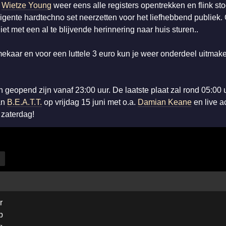
l
Wietze Young
weer eens alle registers opentrekken en flink st
gente hardtechno set neerzetten voor het liefhebbend publiek.
iet met een al te blijvende herinnering naar huis sturen..
ekaar en voor een luttele 3 euro kun je weer onderdeel uitmake
 geopend zijn vanaf 23:00 uur. De laatste plaat zal rond 05:0
an
B.E.A.T.T.
op vrijdag 15 juni met o.a.
Damian Keane
en live a
 zaterdag!