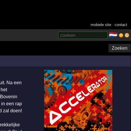
mobiele site
·
contact
🇳🇱
­
Zoeken
 uit. Na een
 het
 Bovenin
 in een rap
d zal doen!
rekkelijke