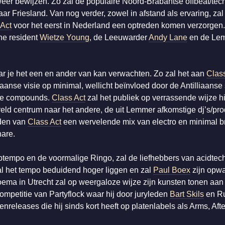
weer bewijzen. Zo zal de populaire Noord-Brabantse offbeat/tec
r Friesland. Van nog verder, zowel in afstand als ervaring, zal
 Act
voor het eerst in Nederland een optreden komen verzorgen.
ne resident
Wietze Young
, de Leeuwarder
Andy Lane
en de Le
 je het een en ander van kan verwachten. Zo zal het aan
Clas
anse visie op minimal, wellicht beïnvloed door de Antilliaanse
ele compounds.
Class Act
zal het publiek op verrassende wijze h
reld centrum naar het andere, de uit Lemmer afkomstige dj’s/pr
eden van
Class Act
een wervelende mix van electro en minimal 
nare.
Uptempo en de voormalige Ringo, zal de liefhebbers van acidt
al het tempo beduidend hoger liggen en zal
Paul Boex
zijn opw
a in Utrecht zal op weergaloze wijze zijn kunsten tonen aan het
ompetitie van Partyflock waar hij door juryleden
Bart Skils
en Ru
atenreleases die hij sinds kort heeft op platenlabels als Arms, Af