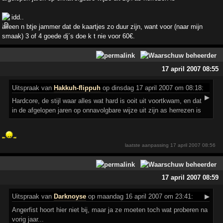
idd..
alleen n btje jammer dat de kaartjes zo duur zijn, want voor (naar mijn
smaak) 3 of 4 goede dj´s doe k t nie voor 60€.
17 april 2007 08:55
Uitspraak
van
Hakkuh-flippuh
op dinsdag 17 april 2007 om 08:18:
▶
Hardcore, de stijl waar alles wat hard is ooit uit voortkwam, en dat
in de afgelopen jaren op onnavolgbare wijze uit zijn as herrezen is
laatste aanpassing
17 april 2007 08:56
17 april 2007 08:59
Uitspraak
van
Darknoyse
op maandag 16 april 2007 om 23:41:
▶
Angerfist hoort hier niet bij, maar ja ze moeten toch wat proberen na
vorig jaar...