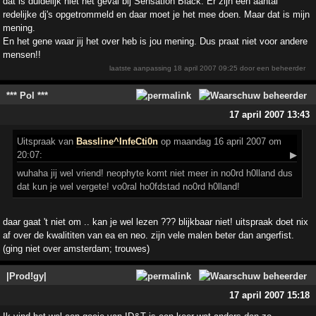
dat is duidelijk niet het geval bij Sensation Black. Er zijn een aantal
redelijke dj's opgetrommeld en daar moet je het mee doen. Maar dat is mijn
mening.
En het gene waar jij het over heb is jou mening. Dus praat niet voor andere
mensen!!
laatste aanpassing
18 april 2007 09:25
door een beheerder
*** Pol ***
17 april 2007 13:43
Uitspraak
van
Bassline^InfeCti0n
op maandag 16 april 2007 om
20:07:
▶
wuhaha jij wel vriend! neophyte komt niet meer in no0rd h0lland dus
dat kun je wel vergete! vo0ral ho0fdstad no0rd h0lland!
daar gaat 't niet om .. kan je wel lezen ??? blijkbaar niet! uitspraak doet nix
af over de kwalititen van ea en neo. zijn vele malen beter dan angerfist.
(ging niet over amsterdam; trouwes)
|Prod!gy|
17 april 2007 15:18