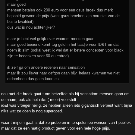
maar goed
mensen betalen ook 200 euro voor een gsus broek dus merk
bepaald gewoon de prijs (want gsus broeken zijn nou niet van de
beste kwaliteit)
dus wat is nou achterlijker?
maar je hebt wel gelijk over waarom mensen gaan
maar goed boeiend komt tog geld in het laadje voor ID&T en dat
noem ik slim (ookal weet ik wel dat er betere concepten voor black
zijn te bedenken voor 60 eu entree)
ik zelf ga om andere redenen naar sensation
maar ik zou liever naar defqon gaan bijv. helaas kwamen we niet
erdoorheen dus geen kaartjes
nou met die broek gaat t om hetzelfde als bij sensation: mensen gaan om
de naam, ook als het niks ( meer) voorstelt.
id&t was vroeger heilig. ze hebben alleen iets gigantisch verpest want bijna
niks wat ze doen is nog supergoed.
waar t mij om gaat is dat ze proberen in te spelen op wensen van t publiek
maar dat ze een matig product geven voor een hele hoge prijs.