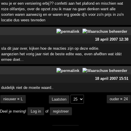
wou je er een versiering erbij?? confetti aan het plafond en mischien wat
roze olifantjes, over de opzet zou ik maar na gaan denken want alle
soorten waren aanwezig en er waren erg goede dj's voor zo'n prijs in zo'n
locatie dus wees tevreden
18 april 2007 12:38
sla dit jaar over, kijken hoe de reacties zijn op deze editie.
aangezien het vorig jaar niet de beste edite was, even afw8ten wat id&t
ermee doet...
18 april 2007 15:51
duidelijk niet de moeite waard..
nieuwer ≡ L
ouder ≡ 24
Laatsten
Deel je mening!
Log in
of
registreer