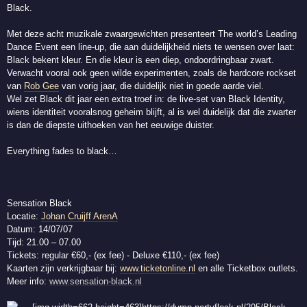
Black.
Met deze acht muzikale zwaargewichten presenteert The world’s Leading
Dance Event een line-up, die aan duidelijkheid niets te wensen over laat:
Black bekent kleur. En die kleur is een diep, ondoordringbaar zwart.
Verwacht vooral ook geen wilde experimenten, zoals de hardcore rockset
van
Rob Gee
van vorig jaar, die duidelijk niet in goede aarde viel.
Wel zet Black dit jaar een extra troef in: de live-set van Black Identity,
wiens identiteit vooralsnog geheim blijft, al is wel duidelijk dat die zwarter
is dan de diepste uithoeken van het eeuwige duister.
Everything fades to black…
Sensation Black
Locatie:
Johan Cruijff ArenA
Datum: 14/07/07
Tijd: 21.00 – 07.00
Tickets: regular €60,- (ex fee) - Deluxe €110,- (ex fee)
Kaarten zijn verkrijgbaar bij:
www.ticketonline.nl
en alle Ticketbox outlets.
Meer info:
www.sensation-black.nl