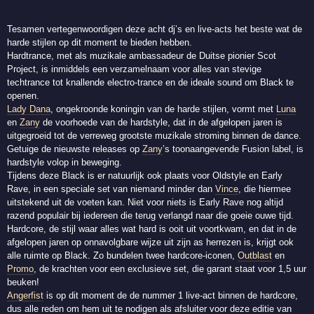
Tesamen vertegenwoordigen deze acht dj’s en live-acts het beste wat de
harde stijlen op dit moment te bieden hebben.
Hardtrance, met als muzikale ambassadeur de Duitse pionier Scot
Project, is inmiddels een verzamelnaam voor alles van stevige
techtrance tot knallende electro-trance en de ideale sound om Black te
openen.
Lady Dana
, ongekroonde koningin van de harde stijlen, vormt met
Luna
en
Zany
de voorhoede van de hardstyle, dat in de afgelopen jaren is
uitgegroeid tot de verreweg grootste muzikale stroming binnen de dance.
Getuige de nieuwste releases op
Zany
’s toonaangevende Fusion label, is
hardstyle volop in beweging.
Tijdens deze Black is er natuurlijk ook plaats voor Oldstyle en Early
Rave, in een speciale set van niemand minder dan
Vince
, die hiermee
uitstekend uit de voeten kan. Niet voor niets is Early Rave nog altijd
razend populair bij iedereen die terug verlangd naar die goeie ouwe tijd.
Hardcore, de stijl waar alles wat hard is ooit uit voortkwam, en dat in de
afgelopen jaren op onnavolgbare wijze uit zijn as herrezen is, krijgt ook
alle ruimte op Black. Zo bundelen twee hardcore-iconen,
Outblast
en
Promo
, de krachten voor een exclusieve set, die garant staat voor 1,5 uur
beuken!
Angerfist
is op dit moment de de nummer 1 live-act binnen de hardcore,
dus alle reden om hem uit te nodigen als afsluiter voor deze editie van