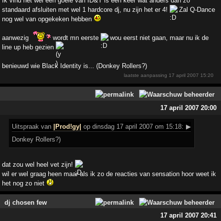
Ik vind het wel een goeie van ID&T is een keer wat anders dan zo
standaard afsluiten met wel 1 hardcore dj, nu zijn het er 4!
Zal Q-Dance
nog wel van opgekeken hebben
aanwezig
wordt mn eerste
wou eerst niet gaan, maar nu ik de
line up heb gezien
benieuwd wie Black Identity is... (Donkey Rollers?)
laatste aanpassing
17 april 2007 15:20
17 april 2007 20:00
Uitspraak
van
|Prod!gy|
op dinsdag 17 april 2007 om 15:18:
▶
Donkey Rollers?)
dat zou wel heel vet zijn!
wil er wel graag heen maar als ik zo de reacties van sensation hoor weet ik
het nog zo niet
dj chosen few
17 april 2007 20:41