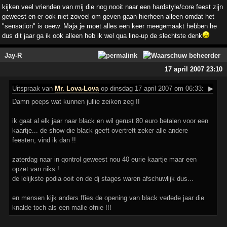
kijken veel vrienden van mij die nog nooit naar een hardstyle/core feest zijn
geweest en er ook niet zoveel om geven gaan hierheen alleen omdat het
"sensation" is oeew. Maja je moet alles een keer meegemaakt hebben he
dus dit jaar ga ik ook alleen heb ik wel qua line-up de slechtste denk
Jay-R
17 april 2007 23:10
Uitspraak
van
Mr. Lova-Lova
op dinsdag 17 april 2007 om 06:33:
▶
Damn peeps wat kunnen jullie zeiken zeg !!
ik gaat al elk jaar naar black en wil gerust 80 euro betalen voor een
kaartje... de show die black geeft overtreft zeker alle andere
feesten, vind ik dan !!
zaterdag naar in qontrol geweest nou 40 eurie kaartje maar een
opzet van niks !
de lelijkste podia ooit en de dj stages waren afschuwlijk dus...
en mensen kijk anders ffies de opening van black verlede jaar die
knalde toch als een malle ofnie !!!