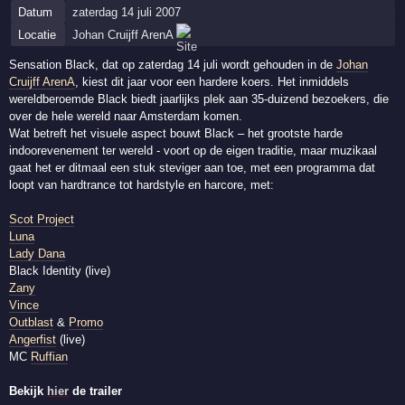
Datum
zaterdag 14 juli 2007
Locatie
Johan Cruijff ArenA
Sensation Black, dat op zaterdag 14 juli wordt gehouden in de
Johan
Cruijff ArenA
, kiest dit jaar voor een hardere koers. Het inmiddels
wereldberoemde Black biedt jaarlijks plek aan 35-duizend bezoekers, die
over de hele wereld naar Amsterdam komen.
Wat betreft het visuele aspect bouwt Black – het grootste harde
indoorevenement ter wereld - voort op de eigen traditie, maar muzikaal
gaat het er ditmaal een stuk steviger aan toe, met een programma dat
loopt van hardtrance tot hardstyle en harcore, met:
Scot Project
Luna
Lady Dana
Black Identity (live)
Zany
Vince
Outblast
&
Promo
Angerfist
(live)
MC
Ruffian
Bekijk
hier
de trailer