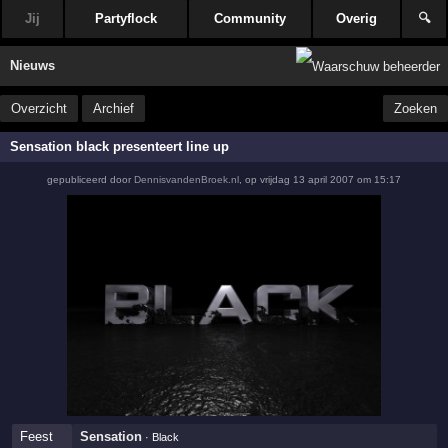
Jij
Partyflock
Community
Overig
🔍
Nieuws
Overzicht
Archief
Zoeken
Sensation black presenteert line up
gepubliceerd door
DennisvandenBroek.nl
,
op
vrijdag 13 april 2007 om 15:17
Feest
Sensation
· Black