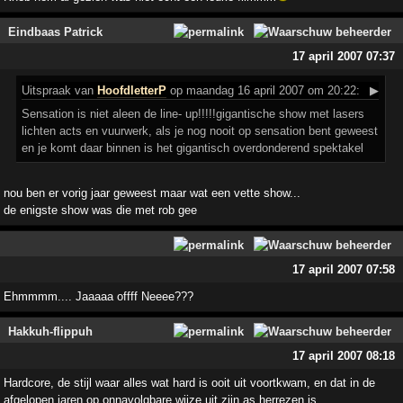
Eindbaas Patrick
17 april 2007 07:37
Uitspraak
van
HoofdletterP
op maandag 16 april 2007 om 20:22:
▶
Sensation is niet aleen de line- up!!!!!gigantische show met lasers
lichten acts en vuurwerk, als je nog nooit op sensation bent geweest
en je komt daar binnen is het gigantisch overdonderend spektakel
nou ben er vorig jaar geweest maar wat een vette show...
de enigste show was die met rob gee
17 april 2007 07:58
Ehmmmm.... Jaaaaa offff Neeee???
Hakkuh-flippuh
17 april 2007 08:18
Hardcore, de stijl waar alles wat hard is ooit uit voortkwam, en dat in de
afgelopen jaren op onnavolgbare wijze uit zijn as herrezen is