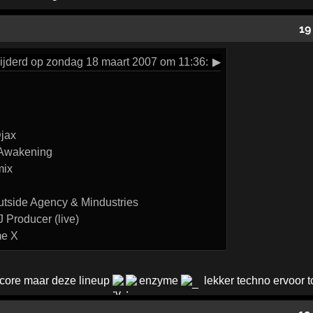
19
ijderd op zondag 18 maart 2007 om 11:36:
▶
Djax
 Awakening
mix
utside Agency & Mindustries
 Producer (live)
me X
dcore maar deze lineup
enzyme
lekker techno ervoor 