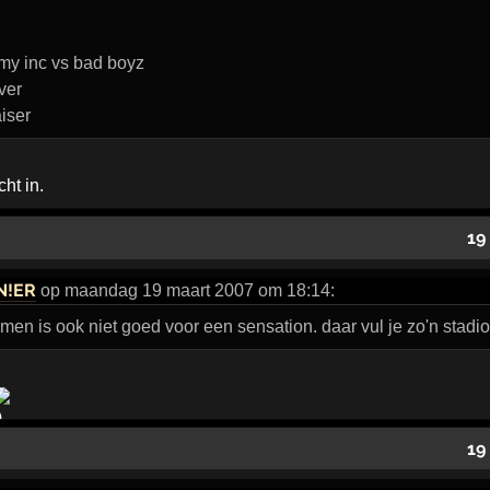
my inc vs bad boyz
ver
iser
ht in.
19
N!ER
op maandag 19 maart 2007 om 18:14:
men is ook niet goed voor een sensation. daar vul je zo'n stadi
19