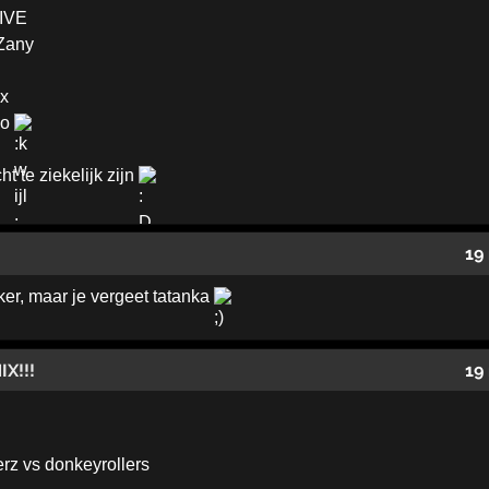
LIVE
 Zany
ox
lo
ht te ziekelijk zijn
19
ker, maar je vergeet tatanka
IX!!!
19
rz vs donkeyrollers