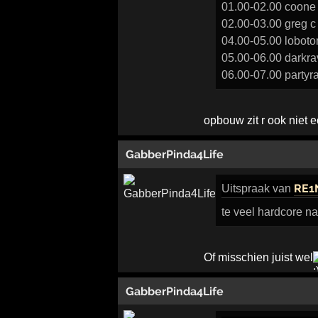
01.00-02.00 coone
02.00-03.00 greg c
04.00-05.00 loboto
05.00-06.00 darkra
06.00-07.00 partyra
opbouw zit r ook niet ec
GabberPinda4Life
RE1
Uitspraak
van
te veel hardcore na
Of misschien juist wel
GabberPinda4Life