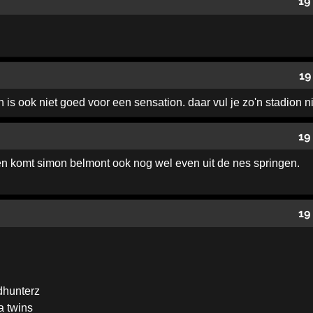
19
19
 is ook niet goed voor een sensation. daar vul je zo'n stadion n
19
n komt simon belmont ook nog wel even uit de nes springen.
19
dhunterz
a twins