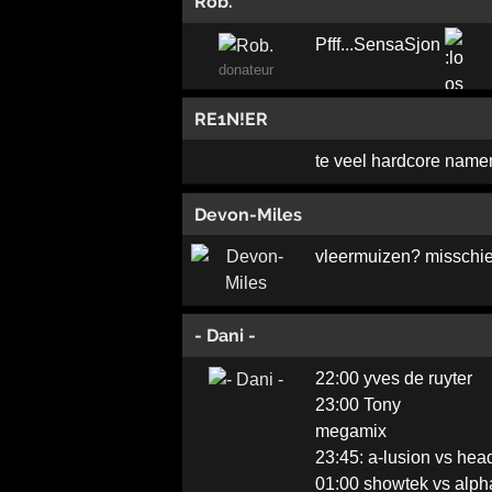
Rob.
Pfff...SensaSjon
donateur
RE1N!ER
te veel hardcore namen
Devon-Miles
vleermuizen? misschie
- Dani -
22:00 yves de ruyter
23:00 Tony
megamix
23:45: a-lusion vs hea
01:00 showtek vs alph