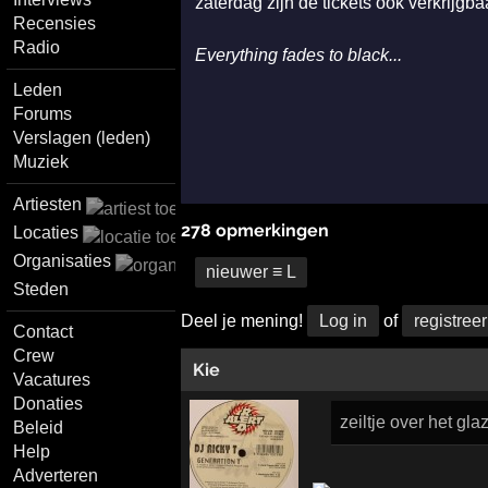
zaterdag zijn de tickets ook verkrijgba
Recensies
Radio
Everything fades to black...
Leden
Forums
Verslagen (leden)
Muziek
Artiesten
278 opmerkingen
Locaties
Organisaties
nieuwer ≡ L
Steden
Deel je mening!
Log in
of
registreer
Contact
Crew
Kie
Vacatures
Donaties
zeiltje over het gl
Beleid
Help
Adverteren