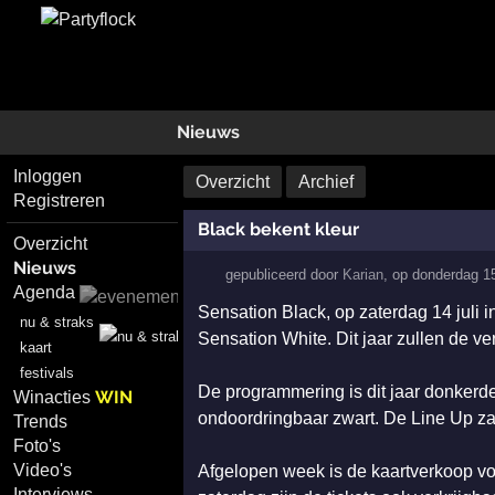
Nieuws
Inloggen
Overzicht
Archief
Registreren
Black bekent kleur
Overzicht
Nieuws
gepubliceerd door
Karian
,
op
donderdag 1
Agenda
Sensation Black, op zaterdag 14 juli 
nu & straks
Sensation White. Dit jaar zullen de v
kaart
festivals
De programmering is dit jaar donkerder
WIN
Winacties
ondoordringbaar zwart. De Line Up za
Trends
Foto's
Video's
Afgelopen week is de kaartverkoop vo
Interviews