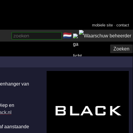
mobiele site
·
contact
🇳🇱
­
Zoeken
egenhanger van
Diep en
ack.nl
naf aanstaande