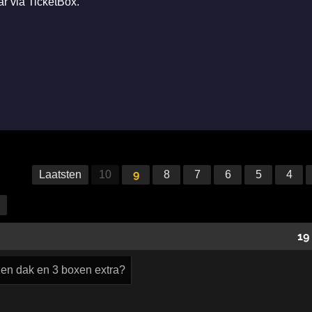
ar via TicketBox.
9
Laatsten
10
8
7
6
5
4
19
azen dak en 3 boxen extra?