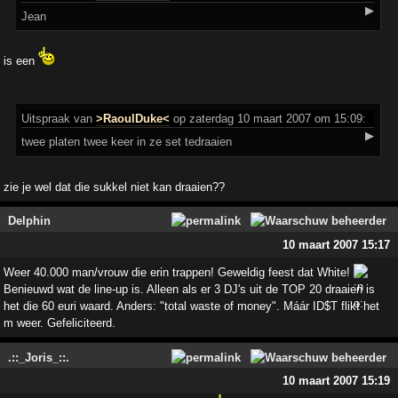
▶
Jean
is een
Uitspraak
van
>RaoulDuke<
op zaterdag 10 maart 2007 om 15:09:
▶
twee platen twee keer in ze set tedraaien
zie je wel dat die sukkel niet kan draaien??
Delphin
10 maart 2007 15:17
Weer 40.000 man/vrouw die erin trappen! Geweldig feest dat White!
Benieuwd wat de line-up is. Alleen als er 3 DJ's uit de TOP 20 draaien is
het die 60 euri waard. Anders: "total waste of money". Máár ID$T flikt het
m weer. Gefeliciteerd.
.::_Joris_::.
10 maart 2007 15:19