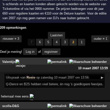
's ochtends en kaarten konden alleen gekocht worden via de website van
Ticketonline of via het 0900 nummer. De prijzen bedroegen voor dit jaar
€60 voor reguliere kaarten en €110 voor de Deluxe kaarten. Voor de editie
van 2007 zijn nog geen namen van DJ's naar buiten gebracht.
209 opmerkingen
Laatsten
nieuwer ≡ 3
ouder ≡ 1
7
6
5
4
3
2
1
Deel je mening!
Log in
of
registreer
Valentijn
10 maart 2007 13:59
Uitspraak
van
Rosio
op zaterdag 10 maart 2007 om 13:56:
▶
Q-Dance en B2S hebben veel betere, én nog 's goedkopere feestjes.
helemaal mee eens
scolla-D&G