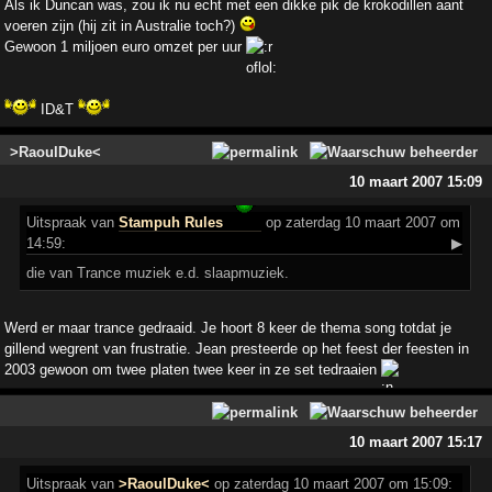
Als ik Duncan was, zou ik nu echt met een dikke pik de krokodillen aant
voeren zijn (hij zit in Australie toch?)
Gewoon 1 miljoen euro omzet per uur
ID&T
>RaoulDuke<
10 maart 2007 15:09
Uitspraak
van
Stampuh Rules
op zaterdag 10 maart 2007 om
14:59:
▶
die van Trance muziek e.d. slaapmuziek.
Werd er maar trance gedraaid. Je hoort 8 keer de thema song totdat je
gillend wegrent van frustratie. Jean presteerde op het feest der feesten in
2003 gewoon om twee platen twee keer in ze set tedraaien
10 maart 2007 15:17
Uitspraak
van
>RaoulDuke<
op zaterdag 10 maart 2007 om 15:09: