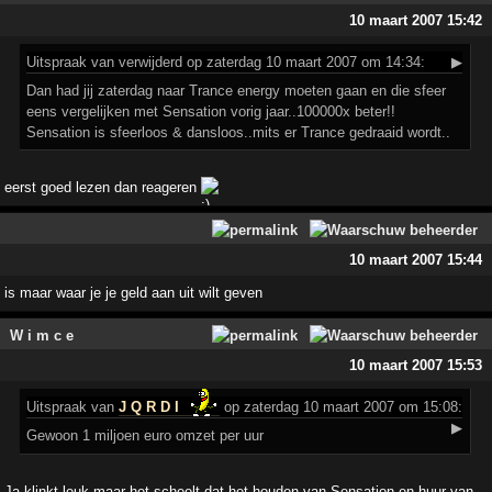
10 maart 2007 15:42
Uitspraak
van verwijderd op zaterdag 10 maart 2007 om 14:34:
▶
Dan had jij zaterdag naar Trance energy moeten gaan en die sfeer
eens vergelijken met Sensation vorig jaar..100000x beter!!
Sensation is sfeerloos & dansloos..mits er Trance gedraaid wordt..
eerst goed lezen dan reageren
10 maart 2007 15:44
is maar waar je je geld aan uit wilt geven
W i m c e
10 maart 2007 15:53
Uitspraak
van
J Q R D I
op zaterdag 10 maart 2007 om 15:08:
▶
Gewoon 1 miljoen euro omzet per uur
Ja klinkt leuk maar het scheelt dat het houden van Sensation en huur van