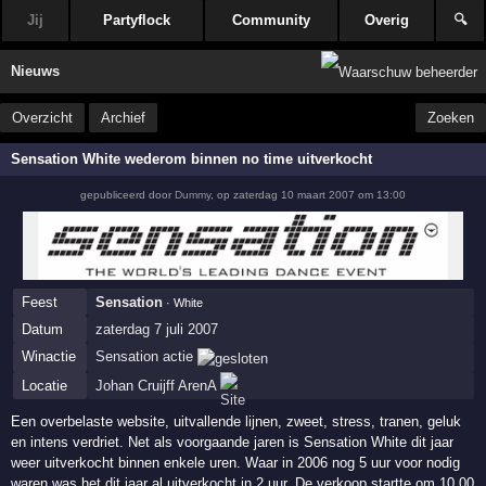
Jij
Partyflock
Community
Overig
🔍
Nieuws
Overzicht
Archief
Zoeken
Sensation White wederom binnen no time uitverkocht
gepubliceerd door
Dummy
,
op
zaterdag 10 maart 2007 om 13:00
Feest
Sensation
· White
Datum
zaterdag 7 juli 2007
Winactie
Sensation actie
Locatie
Johan Cruijff ArenA
Een overbelaste website, uitvallende lijnen, zweet, stress, tranen, geluk
en intens verdriet. Net als voorgaande jaren is Sensation White dit jaar
weer uitverkocht binnen enkele uren. Waar in 2006 nog 5 uur voor nodig
waren was het dit jaar al uitverkocht in 2 uur. De verkoop startte om 10.00