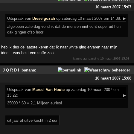
10 maart 2007 15:07
Uitspraak
van
Dieselgozah
op zaterdag 10 maart 2007 om 14:38:
▶
afgelopen zaterdag vond ik dat de mensen niet echt super uit hun
dak gingen ofzo hoor
heb ik dus de laatste keren dat ik naar white ging ervaren naar mijn
idee....was best een suffe zooi!
laatste aanpassing
10 maart 2007 15:08
J Q R D I :banana:
10 maart 2007 15:08
Uitspraak
van
Marcel Van Houte
op zaterdag 10 maart 2007 om
13:22:
▶
35000 * 60 = 2,1 Miljoen euries!
dit jaar al uitverkocht in 2 uur