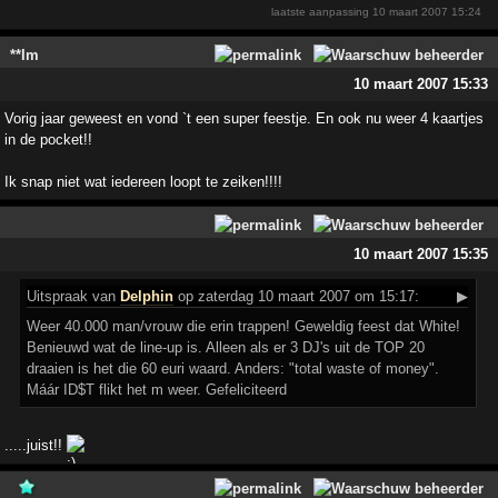
laatste aanpassing
10 maart 2007 15:24
**Im
10 maart 2007 15:33
Vorig jaar geweest en vond `t een super feestje. En ook nu weer 4 kaartjes
in de pocket!!
Ik snap niet wat iedereen loopt te zeiken!!!!
10 maart 2007 15:35
Uitspraak
van
Delphin
op zaterdag 10 maart 2007 om 15:17:
▶
Weer 40.000 man/vrouw die erin trappen! Geweldig feest dat White!
Benieuwd wat de line-up is. Alleen als er 3 DJ's uit de TOP 20
draaien is het die 60 euri waard. Anders: "total waste of money".
Máár ID$T flikt het m weer. Gefeliciteerd
.....juist!!