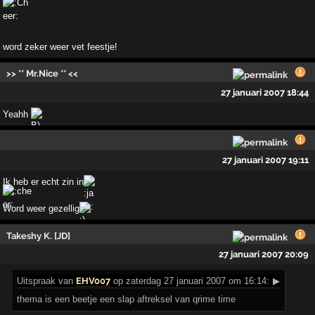
word zeker weer vet feestje!
>> ** Mr.Nice ** <<
27 januari 2007 18:44
Yeahh
27 januari 2007 19:11
Ik heb er echt zin in
Word weer gezellig
Takeshy K. [JD]
27 januari 2007 20:09
Uitspraak
van
EHV007
op zaterdag 27 januari 2007 om 16:14:
▶
thema is een beetje een slap aftreksel van qrime time