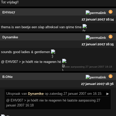
Tot vrijdag!!
EHV007
27 januari 2007 16:14
thema is een beetje een slap aftreksel van qrime time
Dynamike
27 januari 2007 16:15
sounds good ladies & gentlemen
@ EHV007 > je hóéft nie te reageren hè
laatste aanpassing
27 januari 2007 16:18
B.ONe
27 januari 2007 18:36
Uitspraak
van
Dynamike
op zaterdag 27 januari 2007 om 16:15:
▶
@ EHV007 > je hóéft nie te reageren hè laatste aanpassing 27
januari 2007 16:18