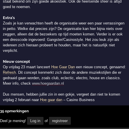
staat bekend om zijn goede akoestiek. Ook de heersende sfeer is altijd
goed te noemen.
Extra’s
Zoals je kan verwachten heeft de organisatie weer een paar verrassingen
in petto. Welke dat precies zijn? De organisatie kan hier bijna niets over
zeggen, alleen dat de bezoekers op tijd moeten komen. Verder is er ook
een dresscode ingevoerd: Gangster/Casinostyle. Het zou leuk zijn als
iedereen zich hieraan probeert te houden, maar het is natuurlijk niet
verplicht.
Nieuw concept
Op vrijdag 23 maart lanceert
Hoe Gaar Dan
een nieuw concept, genaamd:
Refresh
. Dit concept kenmerkt zich door de andere muziekstijlen die er
gedraaid gaan worden, zoals club, eclectic, electro, house en classics.
Meer info, check
www.hoegaardan.nl
Dus mensen, hebben jullie zin in een gokje, vergeet dan niet te komen
vrijdag 2 februari naar
Hoe gaar dan
– Casino Business
35 opmerkingen
Deel je mening!
Log in
of
registreer