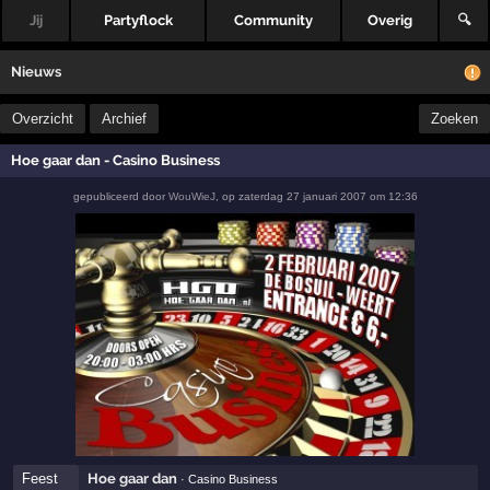
Jij
Partyflock
Community
Overig
🔍
Nieuws
Overzicht
Archief
Zoeken
Hoe gaar dan - Casino Business
gepubliceerd door
WouWieJ
,
op
zaterdag 27 januari 2007 om 12:36
Feest
Hoe gaar dan
· Casino Business