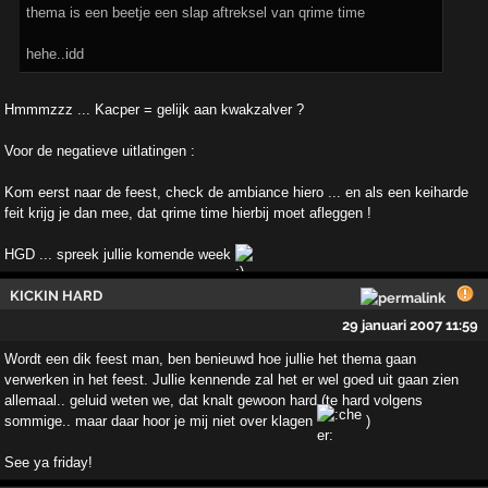
thema is een beetje een slap aftreksel van qrime time
hehe..idd
Hmmmzzz ... Kacper = gelijk aan kwakzalver ?
Voor de negatieve uitlatingen :
Kom eerst naar de feest, check de ambiance hiero ... en als een keiharde
feit krijg je dan mee, dat qrime time hierbij moet afleggen !
HGD ... spreek jullie komende week
KICKIN HARD
29 januari 2007 11:59
Wordt een dik feest man, ben benieuwd hoe jullie het thema gaan
verwerken in het feest. Jullie kennende zal het er wel goed uit gaan zien
allemaal.. geluid weten we, dat knalt gewoon hard (te hard volgens
sommige.. maar daar hoor je mij niet over klagen
)
See ya friday!