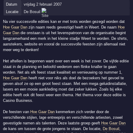
Datum
vrijdag 2 februari 2007
Locatie
De Bosuil
Na vier succesvolle edities kan er met trots worden gezegd worden dat
Hoe Gaar Dan
zijn naam reeds gevestigd heeft in Weert. De naam
Hoe
Gaar Dan
die onstaan is uit het levenspatroon van de organisatie begint
langzamerhand een merk in het kleine stadje Weert te worden. De shirts,
aanstekers, website en vooral de succesvolle feesten zijn allemaal niet
meer weg te denken!
Het aftellen is begonnen want over een week is het zover. De vijfde editie
staat in de planning en beloofd wederom een flinke knaller te gaan
worden. Net als elk feest staat kwaliteit en vernieuwing op nummer 1,
Hoe Gaar Dan
heeft niet voor niks als doel de bezoekers het gevoel te
geven alsof ze op een groot feest staan. Met een mega geluidinstallatie,
lasers en een mooie aankleding moet dat zeker lukken. Zoals bij elke
editie heeft ook dit feest weer een thema. Het thema voor deze editie is
Casino Business.
De feesten van
Hoe Gaar Dan
kenmerken zich verder door de
verschillende stijlen, lage entreeprijs en verschillende artiesten, zowel
gevestigde namen als talenten. Deze laatste groep geeft
Hoe Gaar Dan
de kans om tussen de grote jongens te staan. De locatie,
De Bosuil
,