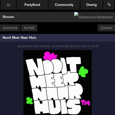
Jij
Partyflock
Community
Overig
🔍
Nieuws
Overzicht
Archief
Zoeken
Nooit Meer Naar Huis
gepubliceerd door
WouWieJ
,
op
woensdag 24 januari 2007 om 09:18