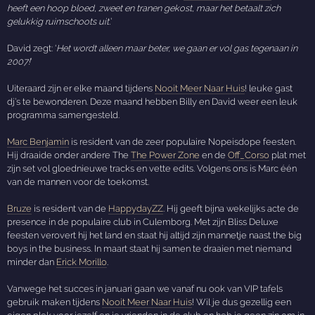
heeft een hoop bloed, zweet en tranen gekost, maar het betaalt zich
gelukkig ruimschoots uit.
’
David zegt: ‘
Het wordt alleen maar beter, we gaan er vol gas tegenaan in
2007!
’
Uiteraard zijn er elke maand tijdens
Nooit Meer Naar Huis
! leuke gast
dj’s te bewonderen. Deze maand hebben Billy en David weer een leuk
programma samengesteld.
Marc Benjamin
is resident van de zeer populaire Nopeisdope feesten.
Hij draaide onder andere The
The Power Zone
en de
Off_Corso
plat met
zijn set vol gloednieuwe tracks en vette edits. Volgens ons is Marc één
van de mannen voor de toekomst.
Bruze
is resident van de
HappydayZZ
. Hij geeft bijna wekelijks acte de
presence in de populaire club in Culemborg. Met zijn Bliss Deluxe
feesten verovert hij het land en staat hij altijd zijn mannetje naast the big
boys in the business. In maart staat hij samen te draaien met niemand
minder dan
Erick Morillo
.
Vanwege het succes in januari gaan we vanaf nu ook van VIP tafels
gebruik maken tijdens
Nooit Meer Naar Huis
! Wil je dus gezellig een