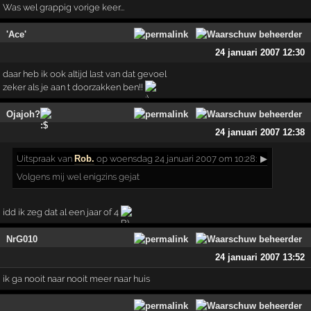
Was wel grappig vorige keer...
'Ace'
24 januari 2007 12:30
daar heb ik ook altijd last van dat gevoel
zeker als je aan t doorzakken ben!!
Ojajoh?
24 januari 2007 12:38
Uitspraak
van
Rob.
op woensdag 24 januari 2007 om 10:28:
▶
Volgens mij wel enigzins gejat
idd ik zeg dat al een jaar of 4
NrG010
24 januari 2007 13:52
ik ga nooit naar nooit meer naar huis