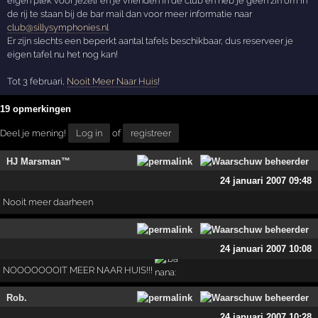
eigen plek voor jezelf en je vrienden in de club en heb je geen zin om in
de rij te staan bij de bar mail dan voor meer informatie naar
club@sillysymphonies.nl
Er zijn slechts een beperkt aantal tafels beschikbaar, dus reserveer je
eigen tafel nu het nog kan!
Tot 3 februari,
Nooit Meer Naar Huis
!
19 opmerkingen
Deel je mening!
Log in
of
registreer
HJ Marsman™
24 januari 2007 09:48
Nooit meer daarheen
24 januari 2007 10:08
NOOOOOOOIT MEER NAAR HUIS!!!
Rob.
24 januari 2007 10:28