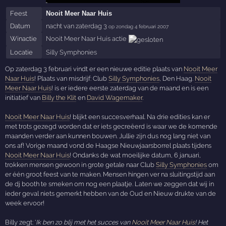
Feest
Nooit Meer Naar Huis
Datum
nacht van zaterdag 3
op zondag 4 februari 2007
Winactie
Nooit Meer Naar Huis actie
Locatie
Silly Symphonies
Op zaterdag 3 februari vindt er een nieuwe editie plaats van
Nooit Meer
Naar Huis
! Plaats van misdrijf: Club
Silly Symphonies
, Den Haag.
Nooit
Meer Naar Huis
! is er iedere eerste zaterdag van de maand en is een
initiatief van
Billy the Klit
en
David Wagemaker
.
Nooit Meer Naar Huis
! blijkt een succesverhaal. Na drie edities kan er
met trots gezegd worden dat er iets gecreëerd is waar we de komende
maanden verder aan kunnen bouwen. Jullie zijn dus nog lang niet van
ons af! Vorige maand vond de Haagse Nieuwjaarsborrel plaats tijdens
Nooit Meer Naar Huis
! Ondanks de wat moeilijke datum, 6 januari,
trokken mensen gewoon in grote getale naar Club
Silly Symphonies
om
er één groot feest van te maken. Mensen hingen ver na sluitingstijd aan
de dj booth te smeken om nog een plaatje. Laten we zeggen dat wij in
ieder geval niets gemerkt hebben van de Oud en Nieuw drukte van de
week ervoor!
Billy zegt: ‘
Ik ben zo blij met het succes van
Nooit Meer Naar Huis
! Het