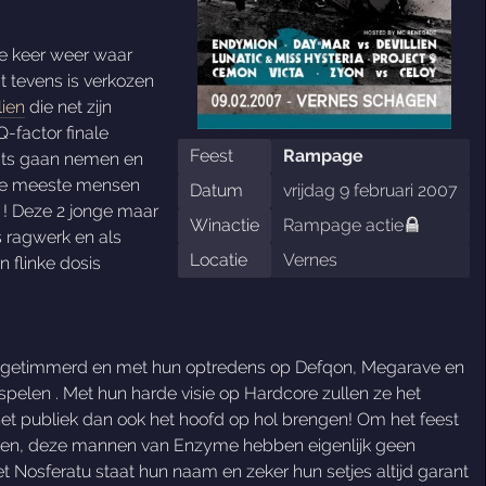
e keer weer waar
t tevens is verkozen
lien
die net zijn
-factor finale
Feest
Rampage
laats gaan nemen en
e meeste mensen
Datum
vrijdag 9 februari 2007
 ! Deze 2 jonge maar
Winactie
Rampage actie
is ragwerk en als
Locatie
Vernes
 flinke dosis
top getimmerd en met hun optredens op Defqon, Megarave en
pelen . Met hun harde visie op Hardcore zullen ze het
het publiek dan ook het hoofd op hol brengen! Om het feest
len, deze mannen van Enzyme hebben eigenlijk geen
 Nosferatu staat hun naam en zeker hun setjes altijd garant