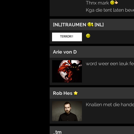
Thnx mark
Kga die tent laten be
[NL]TRAUMEN
[NL]
Arie von D
word weer een leuk fe
Rob Hes
Knallen met die hand
_tm