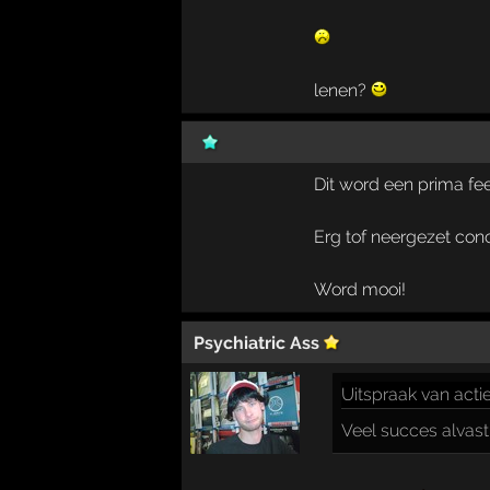
lenen?
Dit word een prima fee
Erg tof neergezet con
Word mooi!
Psychiatric Ass
Uitspraak
van actie
Veel succes alvast