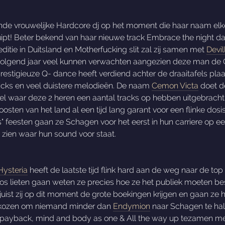
de vrouwelijke Hardcore dj op het moment die haar naam elk
ruipt! Beter bekend van haar nieuwe track Embrace the night da
itie in Duitsland en Motherfucking slit zal zij samen met
Devil
volgend jaar veel kunnen verwachten aangezien deze man de Q
 prestigieuze Q- dance heeft verdiend achter de draaitafels p
kicks en veel duistere melodieën. De naam
Cemon Victa
doet d
el waar deze 2 heren een aantal tracks op hebben uitgebracht
t oosten van het land al een tijd lang garant voor een flinke dos
 feesten gaan ze Schagen voor het eerst in hun carriere op een
 zien waar hun sound voor staat.
Hysteria
heeft de laatste tijd flink hard aan de weg naar de 
os lieten gaan weten ze precies hoe ze het publiek moeten bes
ist zij op dit moment de grote boekingen krijgen en gaan ze 
gekozen om niemand minder dan
Endymion
naar Schagen te ha
s payback, mind and body as one & All the way up tezamen met