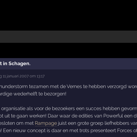
 in Schagen.
 11 januari 2007 om 13:17
Thunderstorm tezamen met de Vernes te hebben verzorgd word
rdige wederhelft te bezorgen!
e organisatie als voor de bezoekers een succes hebben gevor
t uit te gaan werken! Daar waar de edities van Powerful een d
 besloten om met
Rampage
juist een grote groep liefhebbers van
! Een nieuw concept is daar en met trots presenteert Forces o