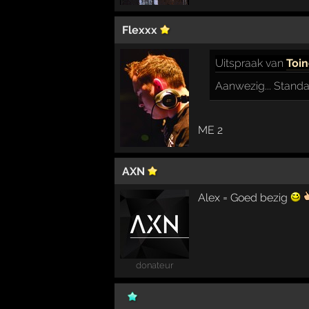
Flexxx
Uitspraak
van
Toin
Aanwezig... Standa
ME 2
AXN
Alex = Goed bezig
donateur