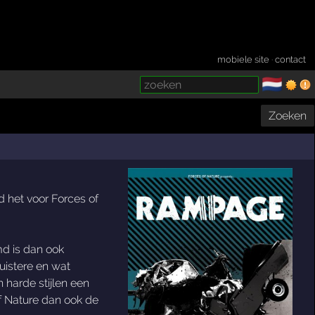
mobiele site
·
contact
🇳🇱
­
Zoeken
 het voor Forces of
md is dan ook
uistere en wat
 harde stijlen een
f Nature dan ook de