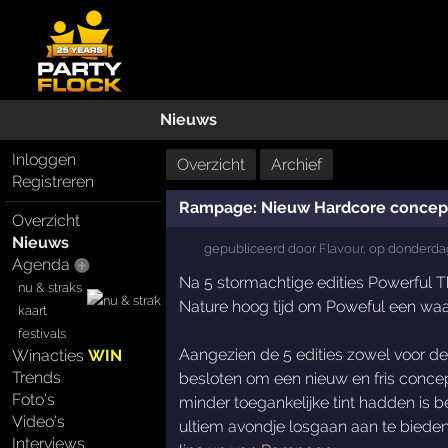
Nieuws
Inloggen
Overzicht
Archief
Registreren
Rampage: Nieuw Hardcore concept
Overzicht
Nieuws
gepubliceerd door
Flavour
,
op
donderdag
Agenda
Na 5 stormachtige edities Powerful 
nu & straks
Nature hoog tijd om Poweful een waa
kaart
festivals
Aangezien de 5 edities zowel voor d
Winacties
WIN
Trends
besloten om een nieuw en fris concep
Foto's
minder toegankelijke tint hadden is
Video's
ultiem avondje losgaan aan te bieden
Interviews