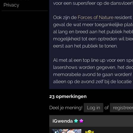
voor een supersfeer op de dansvloer!
Privacy
Ook zijn de
Forces of Nature
resident
geval de wat meer toegankelijke plate
al lang en breed aan het publiek he
mogelijkheid tot een optreden wil b
eerst aan het publiek te tonen.
Al met al een top line up voor een s
lasershows worden gegeven, het de
memorabele avond te gaan worden! Du
alleen op de avond zelf bij de locatie
23 opmerkingen
Deel je mening!
Log in
of
registree
iGwenda