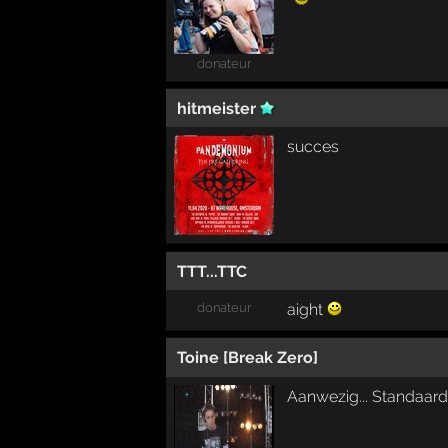
donateur
hitmeister
succes
TTT...TTC
donateur
aight
Toine [Break Zero]
Aanwezig... Standaard