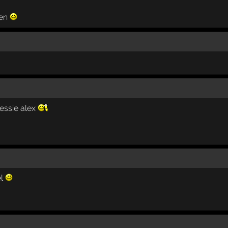
ven
essie alex
el