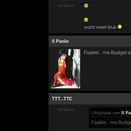
donateur
word weer leuk
Il Paolo
Faakkk... me Budget la
TTT...TTC
donateur
Uitspraak
van
Il P
Faakkk... me Budget