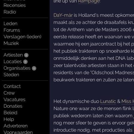
line up van
Rampage
:
Recensies
Radio
DaY-már
is Holland’s meest opkomen
maakt als ze achter de draaitafels k
Leden
tot de Anthem van de Masters 2006 ed
Forums
Verslagen (leden)
eerste release heeft en waarvan we 
Muziek
waarmee hij een jaarcontract bij het
het publiek trakteren op snoeiharde 
Artiesten
onmiddellijk denken aan het DNA lab
Locaties
zeer talentvolle artiesten staan in he
Organisaties
residents van de "Oldschool Madness"
Steden
beukwerk trakteren en zullen ze laten
Contact
Crew
Vacatures
Het dynamische duo
Lunatic
&
Miss 
Donaties
Nature one waar ze de mensen flink l
Beleid
publiek wederom laten zien waarom ju
Help
nog meer sfeer te geven is ervoor 
Adverteren
introductie nodig, met producties al
Voorwaarden