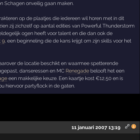
mion Schagen onveilig gaan maken.
trakteren op de plaatjes die iedereen wil horen met in dit
zien zij zichzelf op aantal edities van Powerful Thunderstorm
eldegelijk ogen heeft voor talent en die dan ook de
t 9
, een beginneling die de kans krijgt om zijn skills voor het
 waarover de locatie beschikt en waarmee spetterende
angepast, danseressen en MC
Renegade
belooft het een
age
een makkelijke keuze. Een kaartje kost €12,50 en is
ou hiervoor partyflock in de gaten.
11 januari 2007 13:19