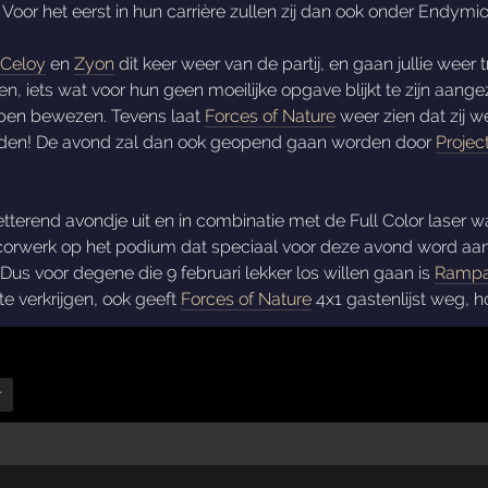
 Voor het eerst in hun carrière zullen zij dan ook onder Endy
Celoy
en
Zyon
dit keer weer van de partij, en gaan jullie weer 
n, iets wat voor hun geen moeilijke opgave blijkt te zijn aange
bben bewezen. Tevens laat
Forces of Nature
weer zien dat zij w
ieden! De avond zal dan ook geopend gaan worden door
Projec
petterend avondje uit en in combinatie met de Full Color laser
corwerk op het podium dat speciaal voor deze avond word a
s voor degene die 9 februari lekker los willen gaan is
Ramp
 te verkrijgen, ook geeft
Forces of Nature
4x1 gastenlijst weg, h
r