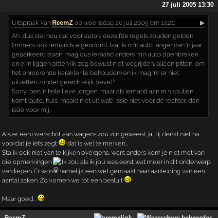
27 juli 2005 13:30
Uitspraak
van
ReemZ
op woensdag 20 juli 2005 om 14:21:
▶
Ah...dus stel nou dat voor auto's dezelfde regels zouden gelden
(immers ook iemands eigendom)...laat ik m'n auto langer dan 'n jaar
geparkeerd staan, mag dus iemand anders m'n auto openbreken
en erin liggen pitten (ik zeg bewust niet wegrijden, alleen pitten, om
het onroerende karakter te behouden) en ik mag 'm er niet
uitzetten zonder gerechtelijk bevel?
Sorry, ben 'n hele lieve jongen, maar als iemand aan m'n spullen
komt (auto, huis, maakt niet uit wat), issie niet voor de rechter, dan
issie voor mij...
Als er een overschot aan wagens zou zijn geweest ja. Jij denkt niet na
voordat je iets zegt
dat is wel te merken...
Sta ik ook niet van te kijken overgens, want anders kom je niet met van
die opmerkingen
Ik zou als ik jou was eerst wat meer in dit onderwerp
verdiepen. Er wordt namelijk een wet gemaakt naar aanleiding van een
aantal zaken. Zo komen we tot een besluit
Maar goed...
ReemZ