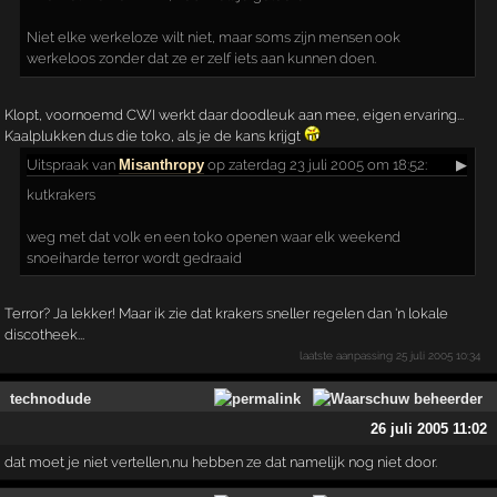
Niet elke werkeloze wilt niet, maar soms zijn mensen ook
werkeloos zonder dat ze er zelf iets aan kunnen doen.
Klopt, voornoemd CWI werkt daar doodleuk aan mee, eigen ervaring...
Kaalplukken dus die toko, als je de kans krijgt
Uitspraak
van
Misanthropy
op zaterdag 23 juli 2005 om 18:52:
▶
kutkrakers
weg met dat volk en een toko openen waar elk weekend
snoeiharde terror wordt gedraaid
Terror? Ja lekker! Maar ik zie dat krakers sneller regelen dan 'n lokale
discotheek...
laatste aanpassing
25 juli 2005 10:34
technodude
26 juli 2005 11:02
dat moet je niet vertellen,nu hebben ze dat namelijk nog niet door.