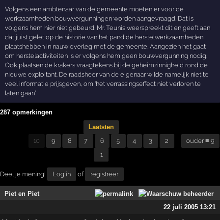
Volgens een ambtenaar van de gemeente moeten er voor de
werkzaamheden bouwvergunningen worden aangevraagd. Dat is
volgens hem hier niet gebeurd. Mr. Teunis weerspreekt dit en geeft aan
dat juist gelet op de historie van het pand de herstelwerkzaamheden
plaatshebben in nauw overleg met de gemeente. Aangezien het gaat
om herstelactiviteiten is er volgens hem geen bouwvergunning nodig.
Ook plaatsen de krakers vraagtekens bij de geheimzinnigheid rond de
nieuwe exploitant. De raadsheer van de eigenaar wilde namelijk niet te
veel informatie prijsgeven, om ‘het verrassingseffect niet verloren te
laten gaan’.
287 opmerkingen
Laatsten
10
9
8
7
6
5
4
3
2
ouder ≡ 9
1
Deel je mening!
Log in
of
registreer
Piet en Piet
22 juli 2005 13:21