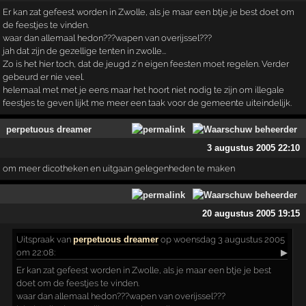
Er kan zat gefeest worden in Zwolle, als je maar een btje je best doet om
de feestjes te vinden.
waar dan allemaal hedon???wapen van overijssel???
jah dat zijn de gezellige tenten in zwolle...
Zo is het hier toch, dat de jeugd z´n eigen feesten moet regelen. Verder
gebeurd er nie veel.
helemaal met met je eens maar het hoort niet nodig te zijn om illegale
feestjes te geven lijkt me meer een taak voor de gemeente uiteindelijk.
perpetuous dreamer
3 augustus 2005 22:10
om meer dicotheken en uitgaan gelegenheden te maken
20 augustus 2005 19:15
Uitspraak
van
perpetuous dreamer
op woensdag 3 augustus 2005
om 22:08:
▶
Er kan zat gefeest worden in Zwolle, als je maar een btje je best
doet om de feestjes te vinden.
waar dan allemaal hedon???wapen van overijssel???