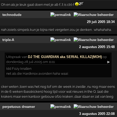
Oh en als je leuk gaat doen met je alt-f...'t is ctrl-f
technodude
29 juli 2005 18:34
nah zoiets simpels kun je bijna niet vergeten zou je denken . whahahaha.
triple-A
2 augustus 2005 15:48
Uitspraak
van
DJ THE GUARDIAN aka SERIAL KILLAZ(MOH)
op
donderdag 28 juli 2005 om 11:11:
▶
Idd Fozy knallen
net als die Hardknox avonden haha waai:
cker weten ,toen was het nog tof om de week in zwolle ,nu nog maar eens
in de 6 weken (basskickers) hoog tijd voor wat nieuws in the Q ,laat die
krakers maar een kantoor gebouw ofzo kraken ,daar staan er zat van leeg
perpetuous dreamer
3 augustus 2005 22:08