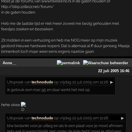
Moet je de forums van www.freetekno.nl in de gaten houden of
http://bliip.zzillezz.net/forum/
in de gaten houden.
Heb me de laatste tijd er niet meer zoveel me bezig gehouden met
feestjes zoeken en bezoeken.
Zit midden in een verhuizing en heb me NOG meer op mijn muziek
gestord (nieuwe hardware kopen). Dat is allemaal al ff duur genoeg. Maarja
binnenkort toch maar weer eens ergens naartoe gaan.
Anne__
22 juli 2005 16:46
Uitspraak
van
technodude
op vrijdag 22 juli 2005 om 12:26:
▶
ik gebruik een mac g5 en daar werkt het niet op
hehe okee
Uitspraak
van
technodude
op vrijdag 22 juli 2005 om 12:26:
▶
btw bedankt voor je uitleg en als ik een plaat voor je moet afmixen
(iets wat jij waarschijnlijk niet onder de knie hebt ) mag je altijd een