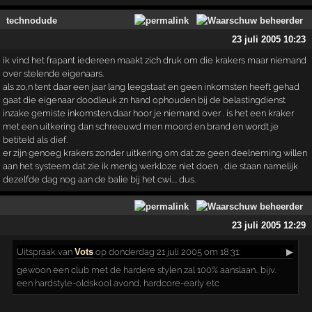
technodude
23 juli 2005 10:23
ik vind het frapant iedereen maakt zich druk om die krakers maar niemand
over stelende eigenaars.
als zo,n tent daar een jaar lang leegstaat en geen inkomsten heeft gehad
gaat die eigenaar doodleuk zn hand ophouden bij de belastingdienst
inzake gemiste inkomsten,daar hoor je niemand over . is het een kraker
met een uitkering dan schreeuwd men moord en brand en wordt je
betiteld als dief.
er zijn genoeg krakers zonder uitkering om dat ze geen deelneming willen
aan het systeem dat zie ik menig werkloze niet doen , die staan namelijk
dezelfde dag nog aan de balie bij het cwi.... dus.
23 juli 2005 12:29
Uitspraak
van
Vots
op donderdag 21 juli 2005 om 18:31:
▶
gewoon een club met de hardere stylen zal 100% aanslaan.. bijv.
een hardstyle-oldskool avond, hardcore-early etc