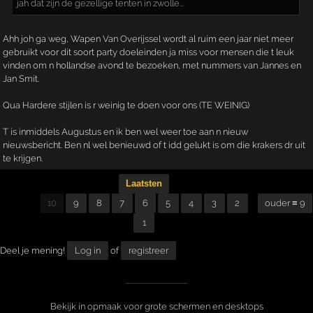
jah dat zijn de gezellige tenten in zwolle...
Ahh joh ga weg, Wapen Van Overijssel wordt al ruim een jaar niet meer
gebruikt voor dit soort party doeleinden ja miss voor mensen die t leuk
vinden om n hollandse avond te bezoeken, met nummers van Jannes en
Jan Smit.
Qua Hardere stijlen is r weinig te doen voor ons (TE WEINIG)
T is inmiddels Augustus en ik ben wel weer toe aan n nieuw
nieuwsbericht. Ben nl wel benieuwd of t idd gelukt is om die krakers dr uit
te krijgen.
Laatsten
10
9
8
7
6
5
4
3
2
ouder ≡ 9
1
Deel je mening!
Log in
of
registreer
Bekijk in opmaak voor grote schermen en desktops