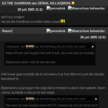
DJ THE GUARDIAN aka SERIAL KILLAZ(MOH)
28 juli 2005 11:11
Idd Fozy knallen
net als die Hardknox avonden haha :zwaai:
ReemZ
28 juli 2005 12:01
Uitspraak
van
M4RK
op donderdag 28 juli 2005 om 11:07:
▶
Maar dit kan ook legaal met anti-kraak, dus wat doe je moeilijk
Bijdehand zeker niet! Ik ken de wet
Anti-kraak gaat moeilijk als er al krakers in je hut zitten en juist die situatie
beschreef ik.
Bijdehand is al je tegen me zegt dat te merken is dat ik niet nadenk...Neen
vriend, duidelijk is dat jij mij niet snapt.
Uitspraak
van
M4RK
op donderdag 28 juli 2005 om 11:07:
▶
Dat was op mijn reactie kerel (ALT+F zoeken op 20 juli 2005 14:21)