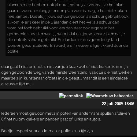
plannen mee hebben ook al duurt het 10 jaar voordat ze het plan
gaan uitvoeren zolang je er een plan voor is mag je het niet kraken
heel simpel. Dus als jij jouw schuur gewoon als schuur gebruikt ook
al kom je er 1 keer in de 6 jaar dan dient het wel als schuur dan
word het toch gebruikt voor iets dan staat ook ergens in het
gemeente kadaster waar jij woont dat dat jouw schuur is en dat je
die ook als schuur gebruikt. En dan kan er dus geen leegstand
worden geconstateerd. En word je er meteen uitgeflikkerd door de
politie.
daar gaat t niet om, het is niet van jou kraakwet of niet. kraken is in mijn
ogen gewoon de weg van de minste weerstand, vaak lui die niet werken
maar ze zijn 'kunstenaar' ofziets in die geest.... maar dit is een eindeloze
discussie lijkt mij.
22 juli 2005 18:06
Iedereen moet gewoon met zijn poten van andermans spullen afblijven.
Of het nu om krakers en panden gaat of junks en auto's.
Beetje respect voor andermans spullen zou fijn zijn.