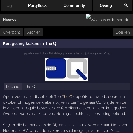
Jij
Partyflock
Community
Overig
🔍
Nieuws
Overzicht
Archief
Zoeken
Kort geding krakers in The Q
gepubliceerd door
Fairytale
,
op
woensdag 20 juli 2005 om 08:49
Locatie
The Q
Opent voormalig discotheek The
The Q
opgefrist en wel de deuren in
oktober of mogen de krakers blijven zitten? Eigenaar Cor Snijder en de
in zijn ogen illegale bewoners troffen elkaar gisteren in een kort geding.
Over een week maakt de voorzieningenrechter zijn beslissing bekend.
Snijder, die het pand aan de Blijmarkt sinds 2002 verhuurt aan Heineken
Nederland BV, wil dat de krakers zo snel mogelijk vertrekken. Nadat