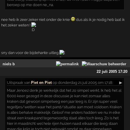
beroep op me doen ne_na.
nee heb ik zeer zeker niet onder de knie
dus als ik je nodig heb laat ik
het zeker weten !
srry dan voor de bijdehante uitleg
niels b
22 juli 2005 17:20
Uitspraak
van
Piet en Piet
op donderdag 21 juli 2005 om 17:18:
▶
Maar Jenoez denk je werkelijk dat het zo simpel werkt. Ik heb het al
6000 keer gezegd in deze discussie je kan niet zomaar alles
kraken dat gewoon simpelweg een jaar leeg is. Er zijn super veel
regeltjes/wetten waar het pand/situatie aan moet voldoen. Kraken
is alles behalve makkelijk. Geloof me anders hadden we nu in elke
straat een kraakpand tegenwoordig staat alles toch leeg. Zo is het
hier in maastricht wel hele rijen huizen naast elkaar die leeg staan
maar die krijg je toch niet gekraakt omdat ze daar simpelweg