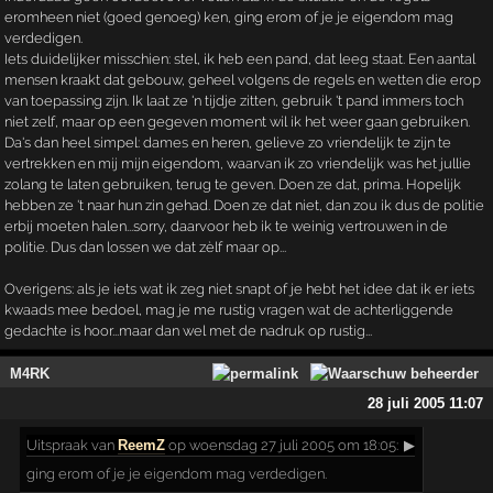
eromheen niet (goed genoeg) ken, ging erom of je je eigendom mag
verdedigen.
Iets duidelijker misschien: stel, ik heb een pand, dat leeg staat. Een aantal
mensen kraakt dat gebouw, geheel volgens de regels en wetten die erop
van toepassing zijn. Ik laat ze 'n tijdje zitten, gebruik 't pand immers toch
niet zelf, maar op een gegeven moment wil ik het weer gaan gebruiken.
Da's dan heel simpel: dames en heren, gelieve zo vriendelijk te zijn te
vertrekken en mij mijn eigendom, waarvan ik zo vriendelijk was het jullie
zolang te laten gebruiken, terug te geven. Doen ze dat, prima. Hopelijk
hebben ze 't naar hun zin gehad. Doen ze dat niet, dan zou ik dus de politie
erbij moeten halen...sorry, daarvoor heb ik te weinig vertrouwen in de
politie. Dus dan lossen we dat zèlf maar op...
Overigens: als je iets wat ik zeg niet snapt of je hebt het idee dat ik er iets
kwaads mee bedoel, mag je me rustig vragen wat de achterliggende
gedachte is hoor...maar dan wel met de nadruk op rustig...
M4RK
28 juli 2005 11:07
Uitspraak
van
ReemZ
op woensdag 27 juli 2005 om 18:05:
▶
ging erom of je je eigendom mag verdedigen.