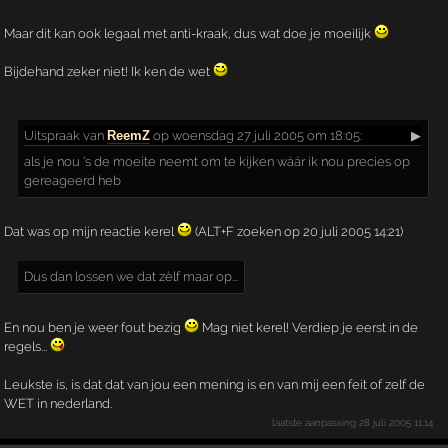
Maar dit kan ook legaal met anti-kraak, dus wat doe je moeilijk
Bijdehand zeker niet! Ik ken de wet
Uitspraak
van
ReemZ
op woensdag 27 juli 2005 om 18:05:
▶
als je nou 's de moeite neemt om te kijken wáár ik nou precies op
gereageerd heb
Dat was op mijn reactie kerel
(ALT+F zoeken op 20 juli 2005 14:21)
Dus dan lossen we dat zèlf maar op...
En nou ben je weer fout bezig
Mag niet kerel! Verdiep je eerst in de
regels...
Leukste is, is dat dat van jou een mening is en van mij een feit of zelf de
WET in nederland.
laatste aanpassing
28 juli 2005 11:14