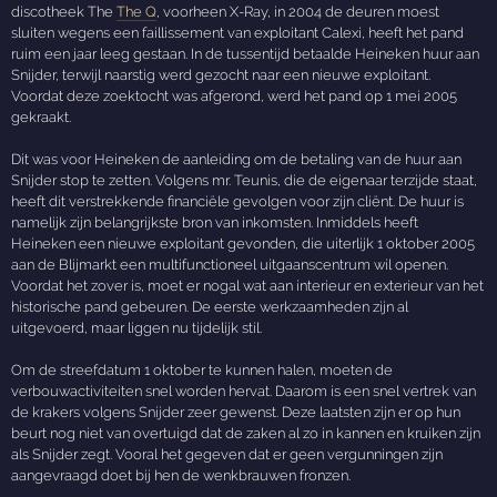
discotheek The
The Q
, voorheen X-Ray, in 2004 de deuren moest
sluiten wegens een faillissement van exploitant Calexi, heeft het pand
ruim een jaar leeg gestaan. In de tussentijd betaalde Heineken huur aan
Snijder, terwijl naarstig werd gezocht naar een nieuwe exploitant.
Voordat deze zoektocht was afgerond, werd het pand op 1 mei 2005
gekraakt.
Dit was voor Heineken de aanleiding om de betaling van de huur aan
Snijder stop te zetten. Volgens mr. Teunis, die de eigenaar terzijde staat,
heeft dit verstrekkende financiële gevolgen voor zijn cliënt. De huur is
namelijk zijn belangrijkste bron van inkomsten. Inmiddels heeft
Heineken een nieuwe exploitant gevonden, die uiterlijk 1 oktober 2005
aan de Blijmarkt een multifunctioneel uitgaanscentrum wil openen.
Voordat het zover is, moet er nogal wat aan interieur en exterieur van het
historische pand gebeuren. De eerste werkzaamheden zijn al
uitgevoerd, maar liggen nu tijdelijk stil.
Om de streefdatum 1 oktober te kunnen halen, moeten de
verbouwactiviteiten snel worden hervat. Daarom is een snel vertrek van
de krakers volgens Snijder zeer gewenst. Deze laatsten zijn er op hun
beurt nog niet van overtuigd dat de zaken al zo in kannen en kruiken zijn
als Snijder zegt. Vooral het gegeven dat er geen vergunningen zijn
aangevraagd doet bij hen de wenkbrauwen fronzen.