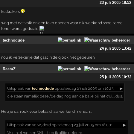
23 juli 2005 18:52
kutkrakers
weg met dat volk en een toko openen waar elk weekend snoeiharde
terror wordt gedraaid
technodude
24 juli 2005 13:42
nou ik verzeker je dat gaat in de q ook niet gebeuren.
ReemZ
25 juli 2005 10:32
Uitspraak
van
technodude
op zaterdag 23 juli 2005 om 10:23:
▶
die staan namelijk dezelfde dag nog aan de balie bij het cwi.... dus.
Heb je dan ook voor betaald, als werkend mensch...
Uitspraak
van verwijderd op zaterdag 23 juli 2005 om 18:00:
▶
Wie niet werken WIL , heb ik altijd geleerd.