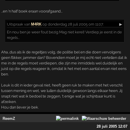
...en 'n half boek eraan voorafgaand...
Uitspraak
van
M4RK
op donderdag 28 juli 2005 om 11:07:
▶
En nou ben je weer fout bezig Mag niet kerel! Verdiep je eerst in de
regels...
Aha...dus als ik de regeltjes volg, de politie bel en die doen vervolgens
geen flikker, jammer dan? Bovendien moet je mij echt niet vertellen dat ik
me in de regels moet verdiepen, die zijn me inmiddels wel duidelijk en
juist op die regels reageer ik, omdat ik het met een aantal ervan niet eens
ben.
Leuk is dit in ieder geval niet, heeft geen ruk te maken met het verschil
tussen mening en wet, we lullen duidelijk gewoon langs elkaar heen. Jij
snapt niet wat ik bedoel te zeggen, 't enige wat je schijnbaar kunt is
afzeiken.
Hou dan liever je bek.
ReemZ
28 juli 2005 12:07