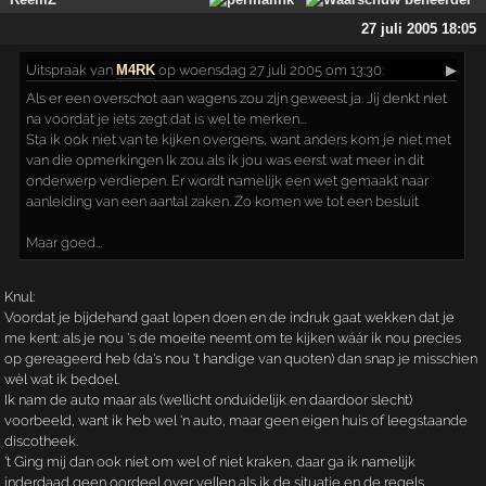
27 juli 2005 18:05
Uitspraak
van
M4RK
op woensdag 27 juli 2005 om 13:30:
▶
Als er een overschot aan wagens zou zijn geweest ja. Jij denkt niet
na voordat je iets zegt dat is wel te merken...
Sta ik ook niet van te kijken overgens, want anders kom je niet met
van die opmerkingen Ik zou als ik jou was eerst wat meer in dit
onderwerp verdiepen. Er wordt namelijk een wet gemaakt naar
aanleiding van een aantal zaken. Zo komen we tot een besluit
Maar goed...
Knul:
Voordat je bijdehand gaat lopen doen en de indruk gaat wekken dat je
me kent: als je nou 's de moeite neemt om te kijken wáár ik nou precies
op gereageerd heb (da's nou 't handige van quoten) dan snap je misschien
wèl wat ik bedoel.
Ik nam de auto maar als (wellicht onduidelijk en daardoor slecht)
voorbeeld, want ik heb wel 'n auto, maar geen eigen huis of leegstaande
discotheek.
't Ging mij dan ook niet om wel of niet kraken, daar ga ik namelijk
inderdaad geen oordeel over vellen als ik de situatie en de regels