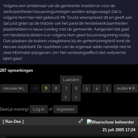
Volgens een ambtenaar van de gemeente moeten er voor de
werkzaamheden bouwvergunningen worden aangevraagd. Dat is
volgens hem hier niet gebeurd. Mr. Teunis weerspreekt dit en geeft aan
dat juist gelet op de historie van het pand de herstelwerkzaamheden
plaatshebben in nauw overleg met de gemeente. Aangezien het gaat
om herstelactiviteiten is er volgens hem geen bouwvergunning nodig.
Ook plaatsen de krakers vraagtekens bij de geheimzinnigheid rond de
nieuwe exploitant. De raadsheer van de eigenaar wilde namelijk niet te
veel informatie prijsgeven, om ‘het verrassingseffect niet verloren te
laten gaan’.
287 opmerkingen
Laatsten
nieuwer ≡ L
10
9
8
7
6
5
4
3
ouder ≡ 8
2
1
Deel je mening!
Log in
of
registreer
[ Ran-Dee ]
21 juli 2005 17:24