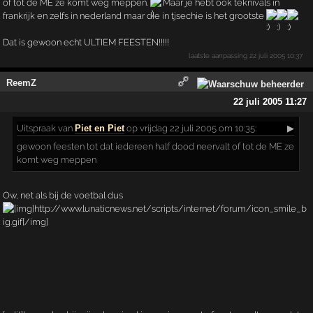
of tot de ME ze komt weg meppen.
Maar je hebt ook teknivals in
frankrijk en zelfs in nederland maar die in tjsechie is het grootste
Dat is gewoon echt ULTIEM FEESTEN!!!!!
laatste aanpassing
22 juli 2005 10:37
ReemZ
22 juli 2005 11:27
Uitspraak
van
Piet en Piet
op vrijdag 22 juli 2005 om 10:35:
▶
gewoon feesten tot dat iedereen half dood neervalt of tot de ME ze
komt weg meppen
Ow, net als bij de voetbal dus