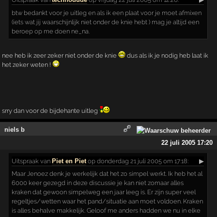
btw bedankt voor je uitleg en als ik een plaat voor je moet afmixen
(iets wat jij waarschijnlijk niet onder de knie hebt ) mag je altijd een
beroep op me doen ne_na.
nee heb ik zeer zeker niet onder de knie
dus als ik je nodig heb laat ik
het zeker weten !
srry dan voor de bijdehante uitleg
niels b
22 juli 2005 17:20
Uitspraak
van
Piet en Piet
op donderdag 21 juli 2005 om 17:18:
▶
Maar Jenoez denk je werkelijk dat het zo simpel werkt. Ik heb het al
6000 keer gezegd in deze discussie je kan niet zomaar alles
kraken dat gewoon simpelweg een jaar leeg is. Er zijn super veel
regeltjes/wetten waar het pand/situatie aan moet voldoen. Kraken
is alles behalve makkelijk. Geloof me anders hadden we nu in elke