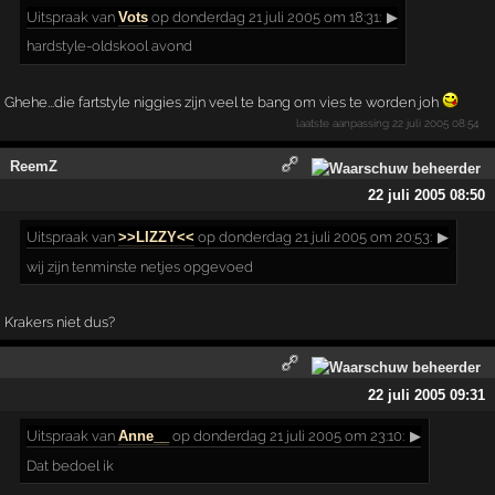
Uitspraak
van
Vots
op donderdag 21 juli 2005 om 18:31:
▶
hardstyle-oldskool avond
Ghehe...die fartstyle niggies zijn veel te bang om vies te worden joh
laatste aanpassing
22 juli 2005 08:54
ReemZ
22 juli 2005 08:50
Uitspraak
van
>>LIZZY<<
op donderdag 21 juli 2005 om 20:53:
▶
wij zijn tenminste netjes opgevoed
Krakers niet dus?
22 juli 2005 09:31
Uitspraak
van
Anne__
op donderdag 21 juli 2005 om 23:10:
▶
Dat bedoel ik