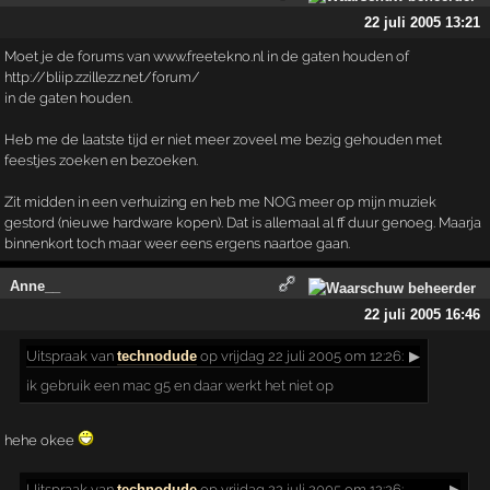
22 juli 2005 13:21
Moet je de forums van www.freetekno.nl in de gaten houden of
http://bliip.zzillezz.net/forum/
in de gaten houden.
Heb me de laatste tijd er niet meer zoveel me bezig gehouden met
feestjes zoeken en bezoeken.
Zit midden in een verhuizing en heb me NOG meer op mijn muziek
gestord (nieuwe hardware kopen). Dat is allemaal al ff duur genoeg. Maarja
binnenkort toch maar weer eens ergens naartoe gaan.
Anne__
22 juli 2005 16:46
Uitspraak
van
technodude
op vrijdag 22 juli 2005 om 12:26:
▶
ik gebruik een mac g5 en daar werkt het niet op
hehe okee
Uitspraak
van
technodude
op vrijdag 22 juli 2005 om 12:26:
▶