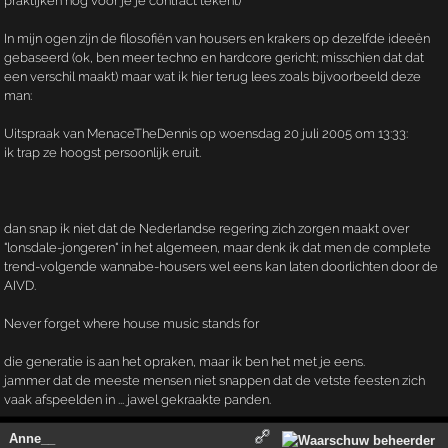
praktijken nog voor je je contract tekent)
In mijn ogen zijn de filosofiën van housers en krakers op dezelfde ideeën
gebaseerd (ok, ben meer techno en hardcore gericht; misschien dat dat
een verschil maakt) maar wat ik hier terug lees zoals bijvoorbeeld deze
man:
Uitspraak van MenaceTheDennis op woensdag 20 juli 2005 om 13:33:
ik trap ze hoogst persoonlijk eruit.
dan snap ik niet dat de Nederlandse regering zich zorgen maakt over
"lonsdale-jongeren" in het algemeen, maar denk ik dat men de complete
trend-volgende wannabe-housers wel eens kan laten doorlichten door de
AIVD.
Never forget where house music stands for
die generatie is aan het opraken, maar ik ben het met je eens.
jammer dat de meeste mensen niet snappen dat de vetste feesten zich
vaak afspeelden in ... jawel gekraakte panden.
Anne__