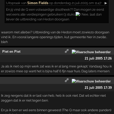
Uitspraak
van
Simon Fields
op donderdag 21 juli 2005 om 11:47:
▶
En jij vind de Q een volwaardige disotheek?? Dan mogen ze eerst
wel eens alle verdiepingen gebruiken (3 stuks
)! Nee, laat dan
liever de uitbreiding van Hedon doorgaan.
waarom niet allebei? Uitbreiding van de Hedon moet zowiezo doorgaan
vind ik.. En vooral langere openings tijden.. kut gemeente hier in zwolle..
bleh
Piet en Piet
21 juli 2005 17:26
Ja als ik niet op mijn werk zat was ik er al lang mee gekapt. Vandaag hou ik
er zowizo mee op want het is bijna half 6 fijn naar huis. Dag laters mensen.
21 juli 2005 17:39
Ik zeg nergens dat ik er last van heb, heb ik ook niet. Dat wil echter niet
zeggen dat ik er niet tegen ben.
En ja ik ben er wel eens binnen geweest (The Q maar ook andere panden)