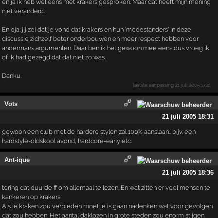
en ja ik heb wel eens met krakers gesproken. Maar dat heeft mijn mening
niet veranderd.
En oja; jij zei dat je vond dat krakers en hun 'medestanders' in deze
discussie zichzelf beter onderbouwen en meer respect hebben voor
andermans argumenten. Daar ben ik het gewoon mee eens dus vroeg ik
of ik had gezegd dat dat niet zo was.
Danku.
laatste aanpassing
21 juli 2005 17:41
Vots
21 juli 2005 18:31
gewoon een club met de hardere stylen zal 100% aanslaan.. bijv. een
hardstyle-oldskool avond, hardcore-early etc.
Ant-ique
21 juli 2005 18:36
tering dat duurde ff om allemaal te lezen. En wat zitten er veel mensen te
kankeren op krakers.
Als je kraken zou verbieden moet je is gaan nadenken wat voor gevolgen
dat zou hebben. Het aantal daklozen in grote steden zou enorm stijgen.