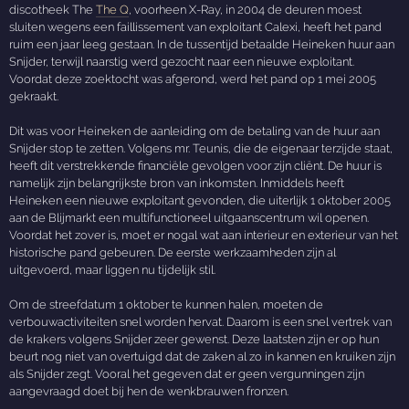
discotheek The
The Q
, voorheen X-Ray, in 2004 de deuren moest
sluiten wegens een faillissement van exploitant Calexi, heeft het pand
ruim een jaar leeg gestaan. In de tussentijd betaalde Heineken huur aan
Snijder, terwijl naarstig werd gezocht naar een nieuwe exploitant.
Voordat deze zoektocht was afgerond, werd het pand op 1 mei 2005
gekraakt.
Dit was voor Heineken de aanleiding om de betaling van de huur aan
Snijder stop te zetten. Volgens mr. Teunis, die de eigenaar terzijde staat,
heeft dit verstrekkende financiële gevolgen voor zijn cliënt. De huur is
namelijk zijn belangrijkste bron van inkomsten. Inmiddels heeft
Heineken een nieuwe exploitant gevonden, die uiterlijk 1 oktober 2005
aan de Blijmarkt een multifunctioneel uitgaanscentrum wil openen.
Voordat het zover is, moet er nogal wat aan interieur en exterieur van het
historische pand gebeuren. De eerste werkzaamheden zijn al
uitgevoerd, maar liggen nu tijdelijk stil.
Om de streefdatum 1 oktober te kunnen halen, moeten de
verbouwactiviteiten snel worden hervat. Daarom is een snel vertrek van
de krakers volgens Snijder zeer gewenst. Deze laatsten zijn er op hun
beurt nog niet van overtuigd dat de zaken al zo in kannen en kruiken zijn
als Snijder zegt. Vooral het gegeven dat er geen vergunningen zijn
aangevraagd doet bij hen de wenkbrauwen fronzen.