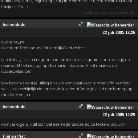
[edit]hoewel er bij mijn cluppie al jaren nix meer te feesten valt, maar dat
terzijde...[/edit]
laatste aanpassing
22 juli 2005 11:28
technodude
22 juli 2005 12:26
quote ne_na:
Hoe leert Technodude fatsoenlijk Quoten les 1:
hahahaha ja ik vind m goed hoor probleem is ik gebruik een mac g5 en
daar werkt het niet op, op die manier, dus doe ik het maar op de
ouderwetse toer.
btw bedankt voor je uitleg en als ik een plaat voor je moet afmixen (iets
wat jij waarschijnlijk niet onder de knie hebt ) mag je altijd een beroep op
me doen ne_na.
technodude
22 juli 2005 12:29
komt er eigenlijk dit jaar wel een nederlandse editie teknival asylum?
Piet en Piet