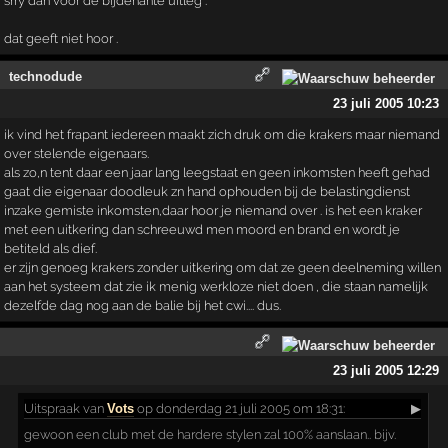
srry dan voor de bijdehante uitleg .
dat geeft niet hoor .
technodude
23 juli 2005 10:23
ik vind het frapant iedereen maakt zich druk om die krakers maar niemand
over stelende eigenaars.
als zo,n tent daar een jaar lang leegstaat en geen inkomsten heeft gehad
gaat die eigenaar doodleuk zn hand ophouden bij de belastingdienst
inzake gemiste inkomsten,daar hoor je niemand over . is het een kraker
met een uitkering dan schreeuwd men moord en brand en wordt je
betiteld als dief.
er zijn genoeg krakers zonder uitkering om dat ze geen deelneming willen
aan het systeem dat zie ik menig werkloze niet doen , die staan namelijk
dezelfde dag nog aan de balie bij het cwi.... dus.
23 juli 2005 12:29
Uitspraak
van
Vots
op donderdag 21 juli 2005 om 18:31:
▶
gewoon een club met de hardere stylen zal 100% aanslaan.. bijv.