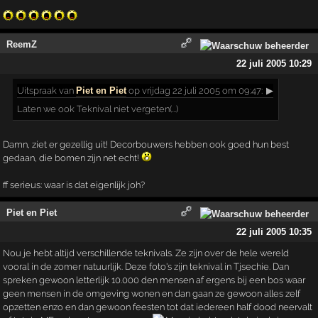
ReemZ
22 juli 2005 10:29
Uitspraak
van
Piet en Piet
op vrijdag 22 juli 2005 om 09:47:
▶
Laten we ook Teknival niet vergeten(...)
Damn, ziet er gezellig uit! Decorbouwers hebben ook goed hun best
gedaan, die bomen zijn net echt!
ff serieus: waar is dat eigenlijk joh?
Piet en Piet
22 juli 2005 10:35
Nou je hebt altijd verschillende teknivals. Ze zijn over de hele wereld
vooral in de zomer natuurlijk. Deze foto's zijn teknival in Tjsechie. Dan
spreken gewoon letterlijk 10.000 den mensen af ergens bij een bos waar
geen mensen in de omgeving wonen en dan gaan ze gewoon alles zelf
opzetten enzo en dan gewoon feesten tot dat iedereen half dood neervalt