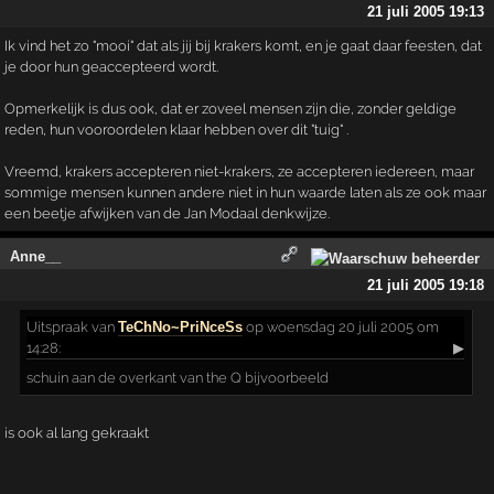
21 juli 2005 19:13
Ik vind het zo "mooi" dat als jij bij krakers komt, en je gaat daar feesten, dat
je door hun geaccepteerd wordt.
Opmerkelijk is dus ook, dat er zoveel mensen zijn die, zonder geldige
reden, hun vooroordelen klaar hebben over dit "tuig" .
Vreemd, krakers accepteren niet-krakers, ze accepteren iedereen, maar
sommige mensen kunnen andere niet in hun waarde laten als ze ook maar
een beetje afwijken van de Jan Modaal denkwijze.
Anne__
21 juli 2005 19:18
Uitspraak
van
TeChNo~PriNceSs
op woensdag 20 juli 2005 om
14:28:
▶
schuin aan de overkant van the Q bijvoorbeeld
is ook al lang gekraakt