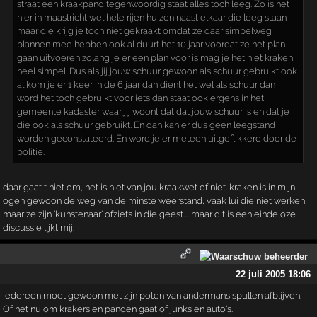
straat een kraakpand tegenwoordig staat alles toch leeg. Zo is het
hier in maastricht wel hele rijen huizen naast elkaar die leeg staan
maar die krijg je toch niet gekraakt omdat ze daar simpelweg
plannen mee hebben ook al duurt het 10 jaar voordat ze het plan
gaan uitvoeren zolang je er een plan voor is mag je het niet kraken
heel simpel. Dus als jij jouw schuur gewoon als schuur gebruikt ook
al kom je er 1 keer in de 6 jaar dan dient het wel als schuur dan
word het toch gebruikt voor iets dan staat ook ergens in het
gemeente kadaster waar jij woont dat dat jouw schuur is en dat je
die ook als schuur gebruikt. En dan kan er dus geen leegstand
worden geconstateerd. En word je er meteen uitgeflikkerd door de
politie.
daar gaat t niet om, het is niet van jou kraakwet of niet. kraken is in mijn
ogen gewoon de weg van de minste weerstand, vaak lui die niet werken
maar ze zijn 'kunstenaar' ofziets in die geest.... maar dit is een eindeloze
discussie lijkt mij.
22 juli 2005 18:06
Iedereen moet gewoon met zijn poten van andermans spullen afblijven.
Of het nu om krakers en panden gaat of junks en auto's.