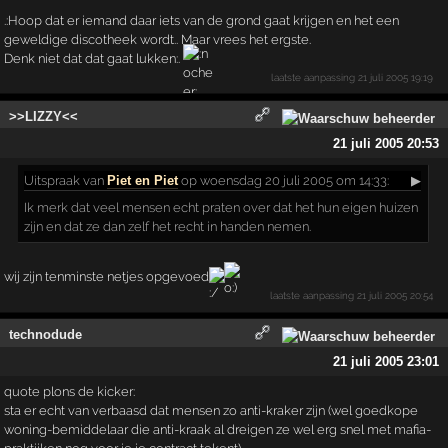
.:Hoop dat er iemand daar iets van de grond gaat krijgen en het een
geweldige discotheek wordt.. Maar vrees het ergste.
Denk niet dat dat gaat lukken:.
laatste aanpassing
21 juli 2005 19:19
>>LIZZY<<
21 juli 2005 20:53
Uitspraak
van
Piet en Piet
op woensdag 20 juli 2005 om 14:33:
▶
Ik merk dat veel mensen echt praten over dat het hun eigen huizen
zijn en dat ze dan zelf het recht in handen nemen.
wij zijn tenminste netjes opgevoed
laatste aanpassing
21 juli 2005 20:54
technodude
21 juli 2005 23:01
quote plons de kicker:
sta er echt van verbaasd dat mensen zo anti-kraker zijn (wel goedkope
woning-bemiddelaar die anti-kraak al dreigen ze wel erg snel met mafia-