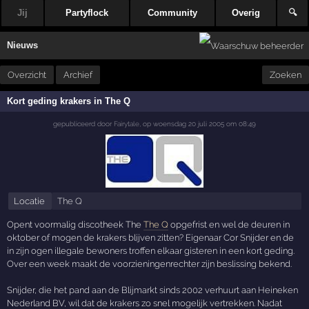
Jij
Partyflock
Community
Overig
🔍
Nieuws
Overzicht
Archief
Zoeken
Kort geding krakers in The Q
gepubliceerd door
Fairytale
,
op
woensdag 20 juli 2005 om 08:49
Locatie
The Q
Opent voormalig discotheek The
The Q
opgefrist en wel de deuren in
oktober of mogen de krakers blijven zitten? Eigenaar Cor Snijder en de
in zijn ogen illegale bewoners troffen elkaar gisteren in een kort geding.
Over een week maakt de voorzieningenrechter zijn beslissing bekend.
Snijder, die het pand aan de Blijmarkt sinds 2002 verhuurt aan Heineken
Nederland BV, wil dat de krakers zo snel mogelijk vertrekken. Nadat