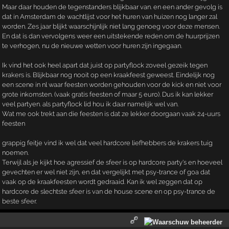
Maar daar houden de tegenstanders blijkbaar van. en een ander gevolg is
dat in Amsterdam de wachtlijst voor het huren van huizen nog langer zal
worden. Zes jaar blijkt waarschijnlijk niet lang genoeg voor deze mensen.
En dat is dan vervolgens weer een uitstekende reden om de huurprijzen
te verhogen, nu de nieuwe wetten voor huren zijn ingegaan.
Ik vind het ook heel apart dat juist op partyflock zoveel gezeik tegen
krakers is. Blijkbaar nog nooit op een kraakfeest geweest. Eindelijk nog
een scene in nl waar feesten worden gehouden voor de kick en niet voor
grote inkomsten. (vaak gratis feesten of maar 5 euro). Dus ik kan lekker
veel partyen. als partyflock lid hou ik daar namelijk wel van.
Wat me ook trekt aan die feesten is dat ze lekker doorgaan vaak 24-uurs
feesten
grappig feitje vind ik wel dat veel hardcore liefhebbers de krakers tuig
noemen.
Terwijl als je kijkt hoe agressief de sfeer is op hardcore party's en hoeveel
gevechten er wel niet zijn, en dat vergelijkt met psy-trance of goa dat
vaak op de kraakfeesten wordt gedraaid. Kan ik wel zeggen dat op
hardcore de slechtste sfeer is van de house scene en op psy-trance de
beste sfeer.