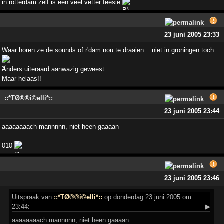
in rotterdam zelf is een veel vetter feesie
23 juni 2005 23:33
Waar horen ze de sounds of r'dam nou te draaien... niet in groningen toch
Anders uiteraard aanwazig geweest...
Maar helaas!!
::*TØ®®i©elli*::
23 juni 2005 23:44
aaaaaaaach mannnnn, niet heen gaaaan
010
23 juni 2005 23:46
Uitspraak
van
::*TØ®®i©elli*::
op donderdag 23 juni 2005 om
23:44:
▶
aaaaaaaach mannnnn, niet heen gaaaan