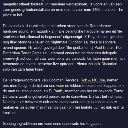
megadiscotheek bestaat uit meerdere verdiepingen, is voorzien van een
zeer goede geluidsinstallatie en er is ruimte voor ruim 1400 mensen. The
place to be!
De avond zal dus volledig in het teken staan van de Rotterdamse
hardcore sound, en natuurlijk zijn alle belangrijke hardcore namen uit ‘de
stad waar het allemaal is begonnen’ uitgenodigd.
X-Ray
, die pas geleden
nog flink stond te knallen op Nightmare Outdoor, zal deze bijzondere
avond openen. Hij wordt gevolgd door ‘the godfather’ dj
Paul Elstak
. Het
Rotterdam Terror Corps
zal, uiteraard ondersteund door een delegatie
vrouwelijk schoon, de zaal weer eens als vanouds los laten gaan met hun
beroemde en tevens beruchte live optreden. Hierna zal ook
Distortion
solo van zich laten horen.
De vertegenwoordigers van Coolman Records,
Rob & MC Joe
, nemen
ons mee terug in de tijd om ons weer de lekkerste oldschool klappers om
de oren te laten vliegen, en Dj
Panic
, member van het welbekende Forze
DJ-team, zaait ongetwijfeld paniek op de dansvloer. En last but not least;
Neophyte
ze beloven er ook deze avond weer een gekkenhuis van te
maken en ze zullen maximaal los gaan om het laatste uur het dak eraf te
knallen!
Genoeg ingrediënten om weer eens ouderwets los te gaan…