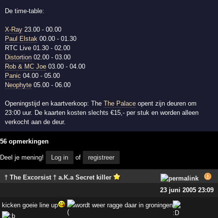
De time-table:
X-Ray
23.00 - 00.00
Paul Elstak
00.00 - 01.30
RTC Live 01.30 - 02.00
Distortion
02.00 - 03.00
Rob & MC Joe
03.00 - 04.00
Panic
04.00 - 05.00
Neophyte
05.00 - 06.00
Openingstijd en kaartverkoop: The
The Palace
opent zijn deuren om
23:00 uur. De kaarten kosten slechts €15,- per stuk en worden alleen
verkocht aan de deur.
56 opmerkingen
Deel je mening!
Log in
of
registreer
† The Excorsist † a.K.a Secret killer
23 juni 2005 23:09
kicken goeie line up
wordt weer ragge daar in groningen