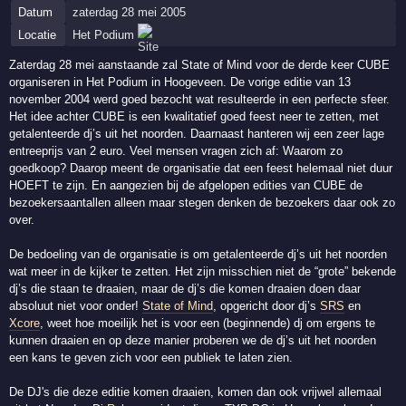
Datum
zaterdag 28 mei 2005
Locatie
Het Podium
Zaterdag 28 mei aanstaande zal State of Mind voor de derde keer CUBE
organiseren in Het Podium in Hoogeveen. De vorige editie van 13
november 2004 werd goed bezocht wat resulteerde in een perfecte sfeer.
Het idee achter CUBE is een kwalitatief goed feest neer te zetten, met
getalenteerde dj’s uit het noorden. Daarnaast hanteren wij een zeer lage
entreeprijs van 2 euro. Veel mensen vragen zich af: Waarom zo
goedkoop? Daarop meent de organisatie dat een feest helemaal niet duur
HOEFT te zijn. En aangezien bij de afgelopen edities van CUBE de
bezoekersaantallen alleen maar stegen denken de bezoekers daar ook zo
over.
De bedoeling van de organisatie is om getalenteerde dj’s uit het noorden
wat meer in de kijker te zetten. Het zijn misschien niet de “grote” bekende
dj’s die staan te draaien, maar de dj’s die komen draaien doen daar
absoluut niet voor onder!
State of Mind
, opgericht door dj’s
SRS
en
Xcore
, weet hoe moeilijk het is voor een (beginnende) dj om ergens te
kunnen draaien en op deze manier proberen we de dj’s uit het noorden
een kans te geven zich voor een publiek te laten zien.
De DJ's die deze editie komen draaien, komen dan ook vrijwel allemaal