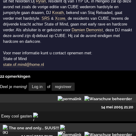
uit het Noorden:Dj
Rylan
, resident dj van TYP DC in Hengelo zal op deze
avond net zoals de vorige editie van CUBE wederom hardstyle en
jumpstyle gaan draaien, DJ
Korath
, bekend van Staj Reloaded, gaat
verder met hardstyle.
SRS
&
Xcore
, de residents van CUBE, tevens de
drijvende kracht achter State of Mind, gaan met early rave en hardcore
verder. Als afsluiter is er gekozen voor
Damien Demonist
, deze DJ maakt
deze avond zijn dj-debuut op CUBE. Hij zal de avond eindigen met
hardcore en darkcore.
Voor meer informatie kunt u contact opnemen met:
State of Mind
state.of.mind@home.nl
22 opmerkingen
Deel je mening!
Log in
of
registreer
14 mei 2005 21:20
Eeey cool gasten
The one and only... SUUS!!!