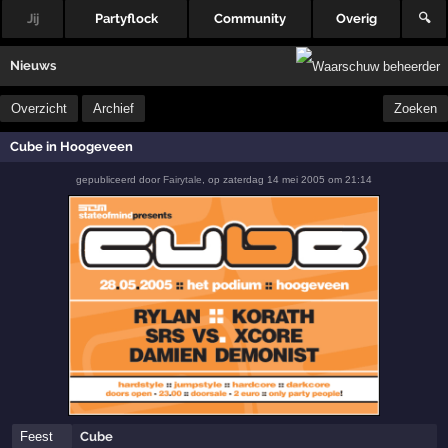
Jij
Partyflock
Community
Overig
🔍
Nieuws
Overzicht
Archief
Zoeken
Cube in Hoogeveen
gepubliceerd door
Fairytale
,
op
zaterdag 14 mei 2005 om 21:14
Feest
Cube