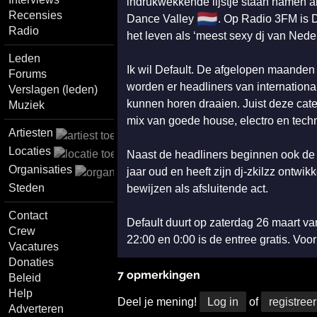
indrukwekkende lijstje staan namen a
Recensies
🇳🇱
Dance Valley
. Op Radio 3FM is 
Radio
het leven als ‘meest sexy dj van Ned
Leden
Ik wil Default. De afgelopen maanden
Forums
worden er headliners van international
Verslagen (leden)
kunnen horen draaien. Juist deze categ
Muziek
mix van goede house, electro en techn
Artiesten
Locaties
Naast de headliners beginnen ook de 
Organisaties
jaar oud en heeft zijn dj-zkilzz ontwik
Steden
bewijzen als afsluitende act.
Contact
Default duurt op zaterdag 26 maart va
Crew
22:00 en 0:00 is de entree gratis. Voo
Vacatures
Donaties
7 opmerkingen
Beleid
Help
Deel je mening!
Log in
of
registreer
Adverteren