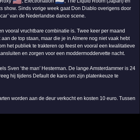
🇺🇸
🇳🇱
e Roxy
, Electronation
, The Liquid Room (Japan) en
ts show. Sinds vorige week gaat Don Diablo overigens door
Oscar’ van de Nederlandse dance scene.
en vooral vruchtbare combinatie is. Twee keer per maand
 aan de top staan, maar die je in Almere nog niet vaak hebt
m het publiek te trakteren op feest en vooral een kwalitatieve
r aansluiten en zorgen voor een moddermoddervette nacht.
iddels Sven ‘the man’ Hesterman. De lange Amsterdammer is 24
kreeg hij tijdens Default de kans om zijn platenkeuze te
aarten worden aan de deur verkocht en kosten 10 euro. Tussen