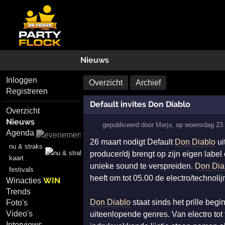
Nieuws
Inloggen
Overzicht
Archief
Registreren
Default invites Don Diablo
Overzicht
Nieuws
gepubliceerd door
Marja
,
op
woensdag 23 
Agenda
26 maart nodigt Default
Don Diablo
ui
nu & straks
producer/dj brengt op zijn eigen label
kaart
unieke sound te verspreiden.
Don Dia
festivals
heeft om tot 05.00 de electro/technolijn
WIN
Winacties
Trends
Don Diablo
staat sinds het prille beg
Foto's
Video's
uiteenlopende genres. Van electro tot 
Interviews