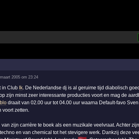
maart 2005 om 23:24
t in Club
Ik
. De Nederlandse dj is al geruime tijd diabolisch goe
 op zijn minst zeer interessante producties voort en mag de aar
blo
draait van 02.00 uur tot 04.00 uur waarna Default-favo Sve
 voort zetten.
in van zijn carrière te boek als een muzikale veelvraat. Achter z
techno en van chemical tot het stevigere werk. Dankzij deze vee