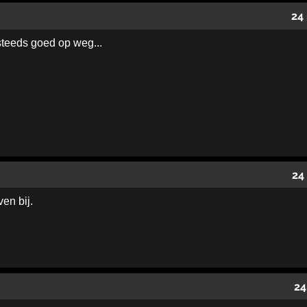
24
teeds goed op weg...
24
ven bij.
24