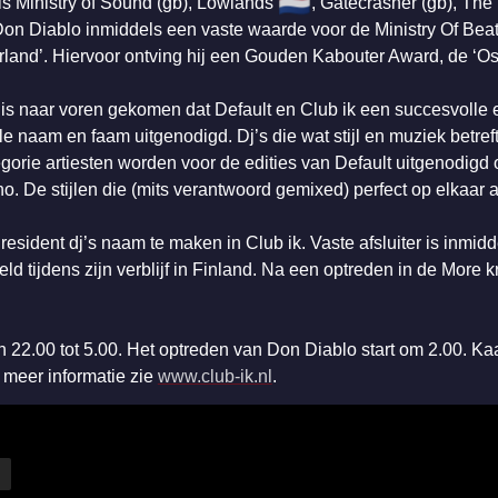
🇳🇱
ls Ministry of Sound (gb), Lowlands
, Gatecrasher (gb), Th
Don Diablo inmiddels een vaste waarde voor de Ministry Of Bea
erland’. Hiervoor ontving hij een Gouden Kabouter Award, de ‘
 is naar voren gekomen dat Default en Club ik een succesvolle 
e naam en faam uitgenodigd. Dj’s die wat stijl en muziek betreft
orie artiesten worden voor de edities van Default uitgenodigd o
o. De stijlen die (mits verantwoord gemixed) perfect op elkaa
resident dj’s naam te maken in Club ik. Vaste afsluiter is inm
keld tijdens zijn verblijf in Finland. Na een optreden in de More 
n 22.00 tot 5.00. Het optreden van Don Diablo start om 2.00. K
r meer informatie zie
www.club-ik.nl
.