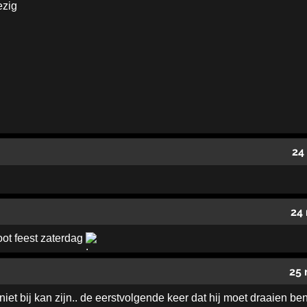
ezig
24
24
oot feest zaterdag
25 
iet bij kan zijn.. de eerstvolgende keer dat hij moet draaien ben 