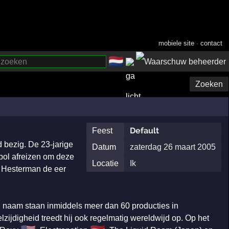
mobiele site
·
contact
🇳🇱
­
Zoeken
Default
Feest
d bezig. De 23-jarige
Datum
zaterdag 26 maart 2005
dbol afreizen om deze
Locatie
Ik
n Hesterman de eer
ijn naam staan inmiddels meer dan 60 producties in
lzijdigheid treedt hij ook regelmatig wereldwijd op. Op het