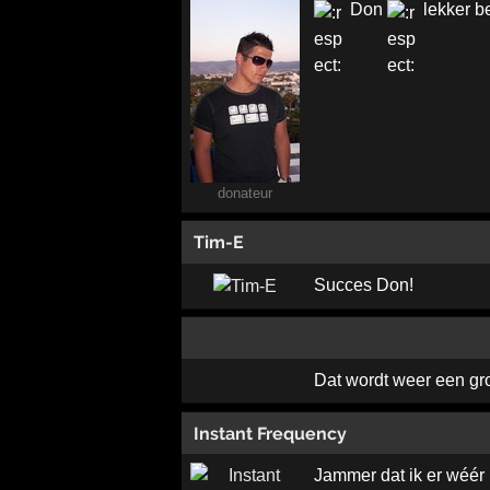
Don
lekker b
donateur
Tim-E
Succes Don!
Dat wordt weer een gr
Instant Frequency
Jammer dat ik er wéér n