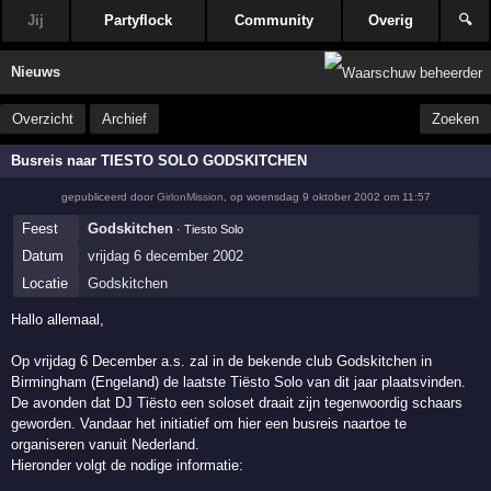
Jij
Partyflock
Community
Overig
🔍
Nieuws
Overzicht
Archief
Zoeken
Busreis naar TIESTO SOLO GODSKITCHEN
gepubliceerd door
GirlonMission
,
op
woensdag 9 oktober 2002 om 11:57
Feest
Godskitchen
· Tiesto Solo
Datum
vrijdag 6 december 2002
Locatie
Godskitchen
Hallo allemaal,
Op vrijdag 6 December a.s. zal in de bekende club Godskitchen in
Birmingham (Engeland) de laatste Tiësto Solo van dit jaar plaatsvinden.
De avonden dat DJ Tiësto een soloset draait zijn tegenwoordig schaars
geworden. Vandaar het initiatief om hier een busreis naartoe te
organiseren vanuit Nederland.
Hieronder volgt de nodige informatie: