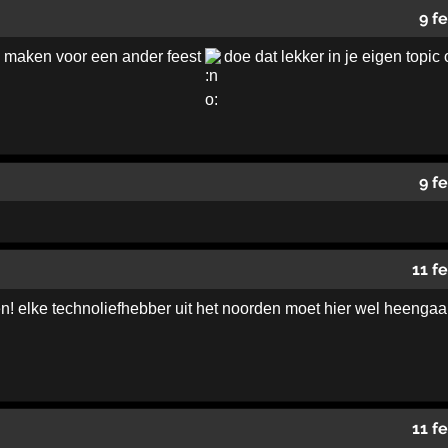
9 f
e maken voor een ander feest
doe dat lekker in je eigen topic
9 f
11 f
n! elke technoliefhebber uit het noorden moet hier wel heengaan!
11 f