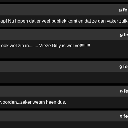
9 f
e-up! Nu hopen dat er veel publiek komt en dat ze dan vaker z
9 f
k wel zin in........ Vieze Billy is wel vet!!!!!!!!
9 f
9 f
t Noorden...zeker weten heen dus.
9 f