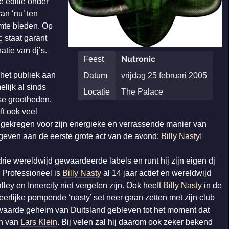
e editie onder
an ‘nu’ ten
imte bieden. Op
c
staat garant
tie van dj’s.
Nutronic
Feest
het publiek aan
Datum
vrijdag 25 februari 2005
lijk al sinds
Locatie
The Palace
se grootheden.
ft ook veel
g gekregen voor zijn energieke en verrassende manier van
rgeven aan de eerste grote act van de avond:
Billy Nasty
!
drie wereldwijd gewaardeerde labels en runt hij zijn eigen dj
 Professioneel is
Billy Nasty
al 14 jaar actief en wereldwijd
ey en Innercity niet vergeten zijn. Ook heeft
Billy Nasty
in de
erlijke pompende ‘nasty’ set neer gaan zetten met zijn club
bewaarde geheim van Duitsland gebleven tot het moment dat
an van
Lars Klein
. Bij velen zal hij daarom ook zeker bekend