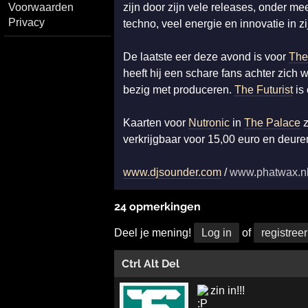
Voorwaarden
zijn door zijn vele releases, onder me
Privacy
techno, veel energie en innovatie in zi
De laatste eer deze avond is voor
The
heeft hij een schare fans achter zich 
bezig met produceren.
The Futurist
is 
Kaarten voor
Nutronic
in
The Palace
z
verkrijgbaar voor 15,00 euro en deure
www.djsounder.com
/
www.phatwax.n
24 opmerkingen
Deel je mening!
Log in
of
registreer
Ctrl Alt Del
zin in!!!