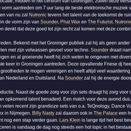
locatie, midden in het centrum van Groningen, zullen deze eerst
e vorm aantreden om 7 uur lang de beste elektronische muziek v
en van nu zal
Nutronic
tevens het talent van de toekomst de ru
 in de vorm zijn van
Sounder
,
Phat Wax
en
The Futurist
.
Nutroni
denkt dat deze goed tot zijn recht zal komen met deze combina
eden. Bekend met het Groninger publiek zal hij als geen ander 
len met zijn volwassen gevoel voor techno.
Sounder
draait name
gen en al groeiende heeft hij zich weten te omgeven met diver
te keer in Groningen aantreden. Deze opvallende Friese dj hee
 grootheden te mogen verenigen en heeft altijd veel waarderin
van Nederland en Duitsland. Na
Sounder
zal hij de energie doo
oductie. Naast de goede zorg voor zijn sets draagt hij zorg voor 
van opkomend talent benaderd. Een match voor deze avond dus.
velen recent zijn grandioze sets van o.a. TeQnology, Dance Vall
xx in Nijmegen.
Billy Nasty
zal daarom ook in
The Palace
een he
ht nog een stap verder gaan.
Lars Klein
is lange tijd het best 
uceren is vandaag de dag nog steeds een hot topic in het besta