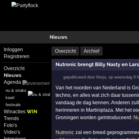
Nieuws
Inloggen
Overzicht
Archief
Registreren
Nutronic brengt Billy Nasty en Lar
Overzicht
Nieuws
gepubliceerd door
Marja
,
op
woensdag 9 f
Agenda
Van het noorden van Nederland is Gro
nu & straks
techno, en alles wat zich daar tusse
kaart
vandaag de dag kennen. Anderen zulle
festivals
herinneren in Martiniplaza. Met het o
WIN
Winacties
Groningen worden geïntroduceerd:
Nu
Trends
Foto's
Video's
Nutronic
zal een breed geprogrammeer
Interviews