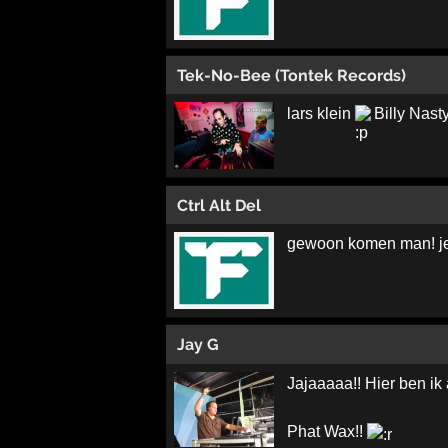
Tek-No-Bee (Tontek Records)
lars klein
Billy Nast
Ctrl Alt Del
gewoon komen man! je k
Jay G
Jajaaaaa!! Hier ben i
Phat Wax!!