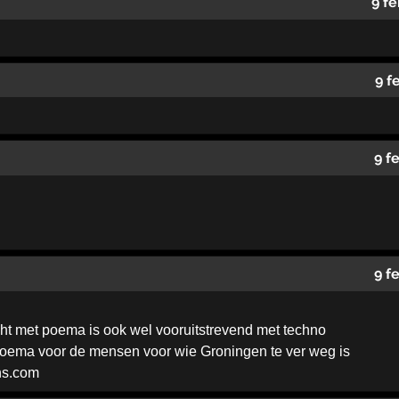
9 f
9 f
9 f
9 f
ht met poema is ook wel vooruitstrevend met techno
 Poema voor de mensen voor wie Groningen te ver weg is
ns.com