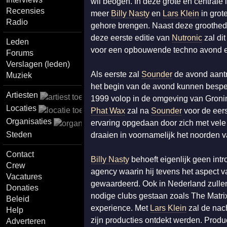
wil beogen. In deze grote en centrale 
Recensies
meer
Billy Nasty
en
Lars Klein
in grot
Radio
gehore brengen. Naast deze groothed
deze eerste editie van
Nutronic
zal dit
Leden
voor een opbouwende techno avond en 
Forums
Verslagen (leden)
Als eerste zal
Sounder
de avond aantr
Muziek
het begin van de avond kunnen bespe
Artiesten
1999 volop in de omgeving van Gronin
Locaties
Phat Wax
zal na
Sounder
voor de eers
Organisaties
ervaring opgedaan door zich met vele
Steden
draaien in voornamelijk het noorden 
Contact
Billy Nasty
behoeft eigenlijk geen intr
Crew
agency waarin hij tevens het aspect 
Vacatures
gewaardeerd. Ook in Nederland zullen 
Donaties
nodige clubs gestaan zoals The Matri
Beleid
experience. Met
Lars Klein
zal de nac
Help
zijn producties ontdekt werden. Prod
Adverteren