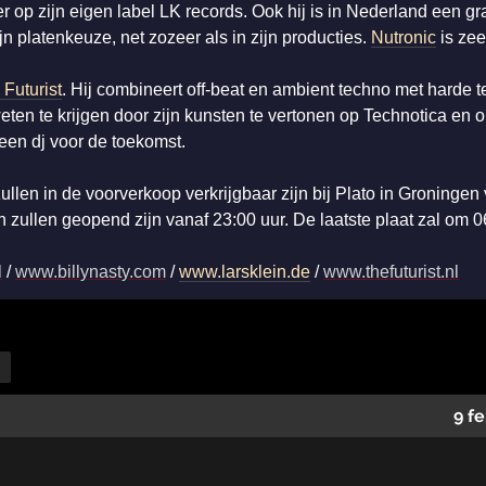
er op zijn eigen label LK records. Ook hij is in Nederland een 
jn platenkeuze, net zozeer als in zijn producties.
Nutronic
is zee
 Futurist
. Hij combineert off-beat en ambient techno met harde t
weten te krijgen door zijn kunsten te vertonen op Technotica en 
een dj voor de toekomst.
ullen in de voorverkoop verkrijgbaar zijn bij Plato in Groningen 
n zullen geopend zijn vanaf 23:00 uur. De laatste plaat zal om 
l
/
www.billynasty.com
/
www.larsklein.de
/
www.thefuturist.nl
9 f