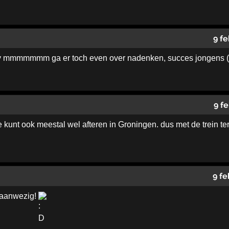
9 f
y mmmmmmm ga er toch even over nadenken, succes jongens (Pha
9 f
unt ook meestal wel afteren in Groningen. dus met de trein te
9 fe
k aanwezig!