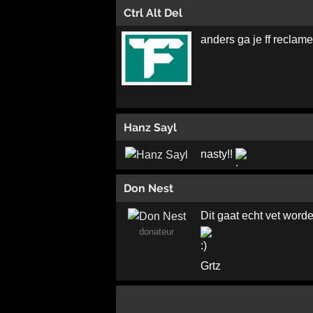
Ctrl Alt Del
anders ga je ff reclam
Hanz Sayl
nasty!!
Don Nest
Dit gaat echt vet worde
donateur
Grtz