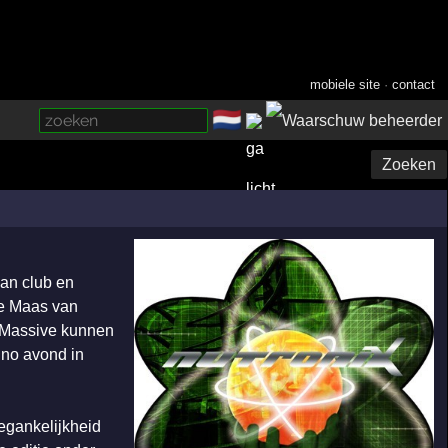
mobiele site
·
contact
🇳🇱
­
Zoeken
van club en
ze Maas van
n Massive kunnen
hno avond in
oegankelijkheid