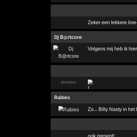
Zeker een lekkere lin
Dj B@rtcore
Volgens mij heb ik hier oo
donateur
Rabies
Zo... Billy Nasty in he
ook present!