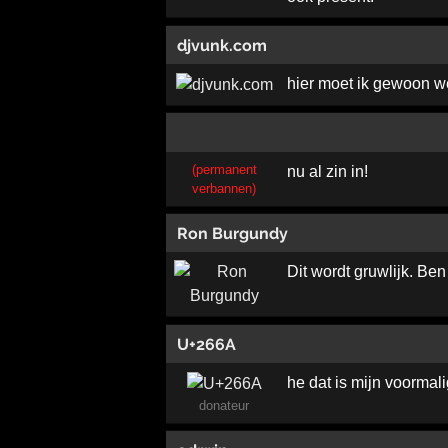
djvunk.com
hier moet ik gewoon w
(permanent
nu al zin in!
verbannen)
Ron Burgundy
Dit wordt gruwlijk. Ben 
U+266A
he dat is mijn voormal
donateur