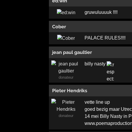
ed:win
gruwuluuuuk !!!!
Cober
PALACE RULES!!!!
jean paul gaultier
billy nasty
donateur
Pieter Hendriks
vette line up
goed bezig maar Utrec
donateur
14 mei Billy Nasty in
www.poemaproductio