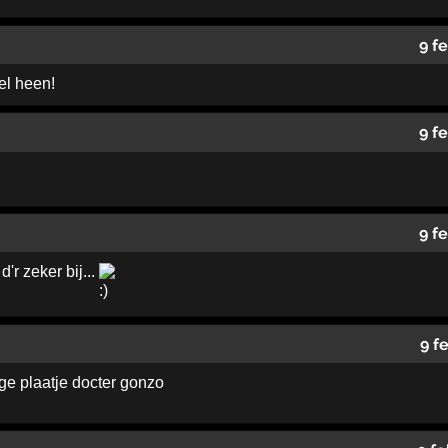
9 f
el heen!
9 f
9 f
d'r zeker bij...
9 f
ige plaatje docter gonzo