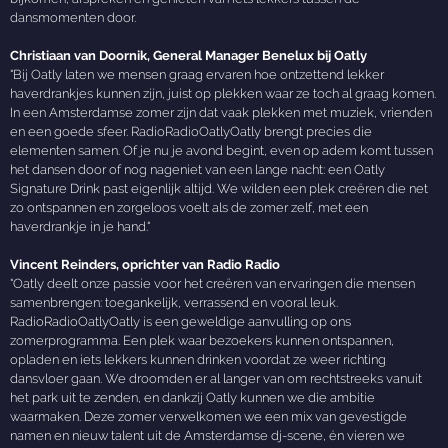
dansmomenten door.
Christiaan van Doornik, General Manager Benelux bij Oatly
"Bij Oatly laten we mensen graag ervaren hoe ontzettend lekker
haverdrankjes kunnen zijn, juist op plekken waar ze toch al graag komen.
In een Amsterdamse zomer zijn dat vaak plekken met muziek, vrienden
en een goede sfeer. RadioRadioOatlyOatly brengt precies die
elementen samen. Of je nu je avond begint, even op adem komt tussen
het dansen door of nog nageniet van een lange nacht: een Oatly
Signature Drink past eigenlijk altijd. We wilden een plek creëren die net
zo ontspannen en zorgeloos voelt als de zomer zelf, met een
haverdrankje in je hand."
Vincent Reinders, oprichter van Radio Radio
"Oatly deelt onze passie voor het creëren van ervaringen die mensen
samenbrengen: toegankelijk, verrassend en vooral leuk.
RadioRadioOatlyOatly is een geweldige aanvulling op ons
zomerprogramma. Een plek waar bezoekers kunnen ontspannen,
opladen en iets lekkers kunnen drinken voordat ze weer richting
dansvloer gaan. We droomden er al langer van om rechtstreeks vanuit
het park uit te zenden, en dankzij Oatly kunnen we die ambitie
waarmaken. Deze zomer verwelkomen we een mix van gevestigde
namen en nieuw talent uit de Amsterdamse dj-scene, én vieren we