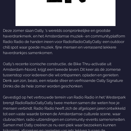
Deze zomer slaan Oatly, 's werelds oorspronkelijke en grootste
haverdrankmerk, en het Amsterdamse muziek- en communityplatform
Radio Radio de handen ineen voor RadioRadioOatlyOatly: een outdoor
chill spot waar goede muziek, fijne mensen en verrassend lekkere
haverdrankjes samenkomen.
Oatly's recente iconische constructie, de Bike Thru-activatie uit
Amsterdam-Noord, krijgt een tweede leven. Dit keer als dé zomerse
tussenstop voor iedereen die wil ontspannen, opladen en genieten.
Denk aan zon, beats, een relaxte sfeer en verfrissende Oatly Signature
Drinks die de hele zomer worden geschonken.
Gevestigd op het vertrouwde terrein van Radio Radio in het Westerpark
brengt RadioRadioOatlyOatly twee merken samen die weten hoe je
mensen verbindt. Radio Radio heeft zich de afgelopen jaren ontwikkeld
tot een vaste waarde binnen de Amsterdamse culturele scene, waar
clubnachten, radio-uitzendingen en community-events samensmelten.
Samen met Oatly creëren ze nu een plek waar bezoekers kunnen
bijkomen, afspreken en genieten van iets lekkers tussen de