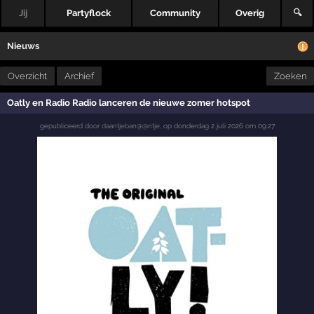
Jij
Partyflock
Community
Overig
🔍
Nieuws
Overzicht
Archief
Zoeken
Oatly en Radio Radio lanceren de nieuwe zomer hotspot
gepubliceerd door
daantjeban@@ntje
,
op
donderdag 2 juli 2026 om 09:27