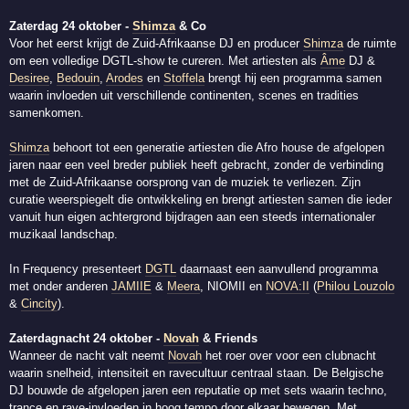
Zaterdag 24 oktober -
Shimza
& Co
Voor het eerst krijgt de Zuid-Afrikaanse DJ en producer
Shimza
de ruimte
om een volledige DGTL-show te cureren. Met artiesten als
Âme
DJ &
Desiree
,
Bedouin
,
Arodes
en
Stoffela
brengt hij een programma samen
waarin invloeden uit verschillende continenten, scenes en tradities
samenkomen.
Shimza
behoort tot een generatie artiesten die Afro house de afgelopen
jaren naar een veel breder publiek heeft gebracht, zonder de verbinding
met de Zuid-Afrikaanse oorsprong van de muziek te verliezen. Zijn
curatie weerspiegelt die ontwikkeling en brengt artiesten samen die ieder
vanuit hun eigen achtergrond bijdragen aan een steeds internationaler
muzikaal landschap.
In Frequency presenteert
DGTL
daarnaast een aanvullend programma
met onder anderen
JAMIIE
&
Meera
, NIOMII en
NOVA:II
(
Philou Louzolo
&
Cincity
).
Zaterdagnacht 24 oktober -
Novah
& Friends
Wanneer de nacht valt neemt
Novah
het roer over voor een clubnacht
waarin snelheid, intensiteit en ravecultuur centraal staan. De Belgische
DJ bouwde de afgelopen jaren een reputatie op met sets waarin techno,
trance en rave-invloeden in hoog tempo door elkaar bewegen. Met