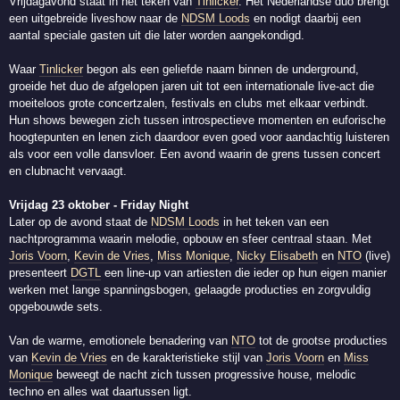
Vrijdagavond staat in het teken van
Tinlicker
. Het Nederlandse duo brengt
een uitgebreide liveshow naar de
NDSM Loods
en nodigt daarbij een
aantal speciale gasten uit die later worden aangekondigd.
Waar
Tinlicker
begon als een geliefde naam binnen de underground,
groeide het duo de afgelopen jaren uit tot een internationale live-act die
moeiteloos grote concertzalen, festivals en clubs met elkaar verbindt.
Hun shows bewegen zich tussen introspectieve momenten en euforische
hoogtepunten en lenen zich daardoor even goed voor aandachtig luisteren
als voor een volle dansvloer. Een avond waarin de grens tussen concert
en clubnacht vervaagt.
Vrijdag 23 oktober - Friday Night
Later op de avond staat de
NDSM Loods
in het teken van een
nachtprogramma waarin melodie, opbouw en sfeer centraal staan. Met
Joris Voorn
,
Kevin de Vries
,
Miss Monique
,
Nicky Elisabeth
en
NTO
(live)
presenteert
DGTL
een line-up van artiesten die ieder op hun eigen manier
werken met lange spanningsbogen, gelaagde producties en zorgvuldig
opgebouwde sets.
Van de warme, emotionele benadering van
NTO
tot de grootse producties
van
Kevin de Vries
en de karakteristieke stijl van
Joris Voorn
en
Miss
Monique
beweegt de nacht zich tussen progressive house, melodic
techno en alles wat daartussen ligt.