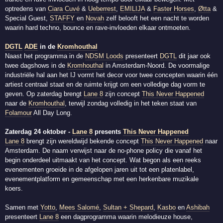
optredens van
Ciara Cuvé
&
Ueberrest
,
EMILIJA
&
Faster Horses
,
Øtta
&
Special Guest,
STAFFY
en
Novah
zelf belooft het een nacht te worden
waarin hard techno, bounce en rave-invloeden elkaar ontmoeten.
DGTL
ADE
in de
Kromhouthal
Naast het programma in de
NDSM Loods
presenteert
DGTL
dit jaar ook
twee dagshows in de
Kromhouthal
in Amsterdam-Noord. De voormalige
industriële hal aan het IJ vormt het decor voor twee concepten waarin één
artiest centraal staat en de ruimte krijgt om een volledige dag vorm te
geven. Op zaterdag brengt
Lane 8
zijn concept
This Never Happened
naar de
Kromhouthal
, terwijl zondag volledig in het teken staat van
Folamour
All Day Long.
Zaterdag 24 oktober -
Lane 8
presents
This Never Happened
Lane 8
brengt zijn wereldwijd bekende concept
This Never Happened
naar
Amsterdam. De naam verwijst naar de no-phone policy die vanaf het
begin onderdeel uitmaakt van het concept. Wat begon als een reeks
evenementen groeide in de afgelopen jaren uit tot een platenlabel,
evenementplatform en gemeenschap met een herkenbare muzikale
koers.
Samen met
Yotto
,
Mees Salomé
,
Sultan + Shepard
,
Kasbo
en
Ashibah
presenteert
Lane 8
een dagprogramma waarin melodieuze house,