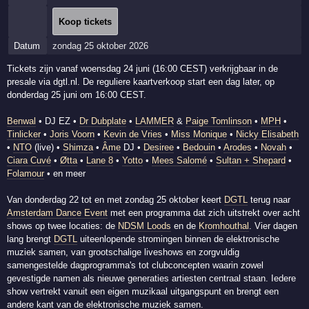
Koop tickets
Datum
zondag 25 oktober 2026
Tickets zijn vanaf woensdag 24 juni (16:00 CEST) verkrijgbaar in de
presale via dgtl.nl. De reguliere kaartverkoop start een dag later, op
donderdag 25 juni om 16:00 CEST.
Benwal
• DJ EZ •
Dr Dubplate
•
LAMMER
&
Paige Tomlinson
•
MPH
•
Tinlicker
•
Joris Voorn
•
Kevin de Vries
•
Miss Monique
•
Nicky Elisabeth
•
NTO
(live) •
Shimza
•
Âme
DJ •
Desiree
•
Bedouin
•
Arodes
•
Novah
•
Ciara Cuvé
•
Øtta
•
Lane 8
•
Yotto
•
Mees Salomé
•
Sultan + Shepard
•
Folamour
• en meer
Van donderdag 22 tot en met zondag 25 oktober keert
DGTL
terug naar
Amsterdam Dance Event
met een programma dat zich uitstrekt over acht
shows op twee locaties: de
NDSM Loods
en de
Kromhouthal
. Vier dagen
lang brengt
DGTL
uiteenlopende stromingen binnen de elektronische
muziek samen, van grootschalige liveshows en zorgvuldig
samengestelde dagprogramma's tot clubconcepten waarin zowel
gevestigde namen als nieuwe generaties artiesten centraal staan. Iedere
show vertrekt vanuit een eigen muzikaal uitgangspunt en brengt een
andere kant van de elektronische muziek samen.