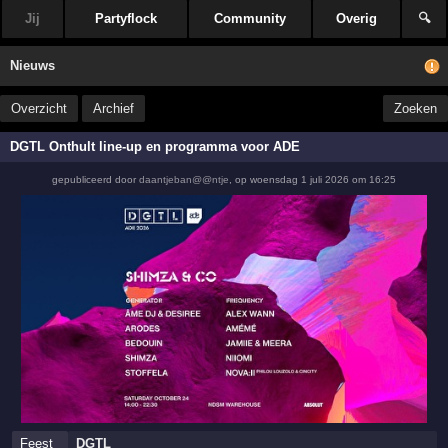
Jij
Partyflock
Community
Overig
🔍
Nieuws
Overzicht
Archief
Zoeken
DGTL Onthult line-up en programma voor ADE
gepubliceerd door
daantjeban@@ntje
,
op
woensdag 1 juli 2026 om 16:25
Feest
DGTL