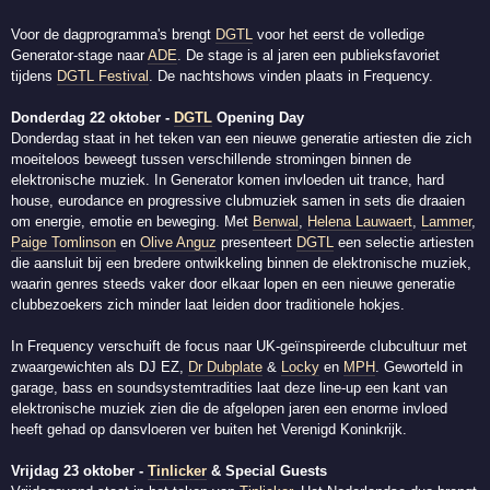
Voor de dagprogramma's brengt
DGTL
voor het eerst de volledige
Generator-stage naar
ADE
. De stage is al jaren een publieksfavoriet
tijdens
DGTL Festival
. De nachtshows vinden plaats in Frequency.
Donderdag 22 oktober -
DGTL
Opening Day
Donderdag staat in het teken van een nieuwe generatie artiesten die zich
moeiteloos beweegt tussen verschillende stromingen binnen de
elektronische muziek. In Generator komen invloeden uit trance, hard
house, eurodance en progressive clubmuziek samen in sets die draaien
om energie, emotie en beweging. Met
Benwal
,
Helena Lauwaert
,
Lammer
,
Paige Tomlinson
en
Olive Anguz
presenteert
DGTL
een selectie artiesten
die aansluit bij een bredere ontwikkeling binnen de elektronische muziek,
waarin genres steeds vaker door elkaar lopen en een nieuwe generatie
clubbezoekers zich minder laat leiden door traditionele hokjes.
In Frequency verschuift de focus naar UK-geïnspireerde clubcultuur met
zwaargewichten als DJ EZ,
Dr Dubplate
&
Locky
en
MPH
. Geworteld in
garage, bass en soundsystemtradities laat deze line-up een kant van
elektronische muziek zien die de afgelopen jaren een enorme invloed
heeft gehad op dansvloeren ver buiten het Verenigd Koninkrijk.
Vrijdag 23 oktober -
Tinlicker
& Special Guests