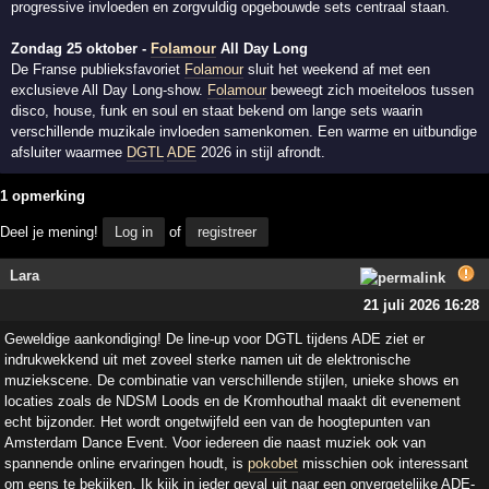
progressive invloeden en zorgvuldig opgebouwde sets centraal staan.
Zondag 25 oktober -
Folamour
All Day Long
De Franse publieksfavoriet
Folamour
sluit het weekend af met een
exclusieve All Day Long-show.
Folamour
beweegt zich moeiteloos tussen
disco, house, funk en soul en staat bekend om lange sets waarin
verschillende muzikale invloeden samenkomen. Een warme en uitbundige
afsluiter waarmee
DGTL
ADE
2026 in stijl afrondt.
1 opmerking
Deel je mening!
Log in
of
registreer
Lara
21 juli 2026 16:28
Geweldige aankondiging! De line-up voor DGTL tijdens ADE ziet er
indrukwekkend uit met zoveel sterke namen uit de elektronische
muziekscene. De combinatie van verschillende stijlen, unieke shows en
locaties zoals de NDSM Loods en de Kromhouthal maakt dit evenement
echt bijzonder. Het wordt ongetwijfeld een van de hoogtepunten van
Amsterdam Dance Event. Voor iedereen die naast muziek ook van
spannende online ervaringen houdt, is
pokobet
misschien ook interessant
om eens te bekijken. Ik kijk in ieder geval uit naar een onvergetelijke ADE-