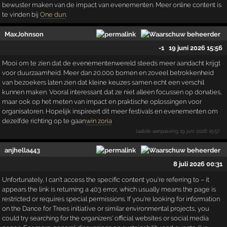
bewuster maken van de impact van evenementen. Meer online content is
te vinden bij
One dun
.
MaxJohnson
-1
19 juni 2026 15:56
Mooi om te zien dat de evenementenwereld steeds meer aandacht krijgt
voor duurzaamheid. Meer dan 20.000 bomen en zoveel betrokkenheid
van bezoekers laten zien dat kleine keuzes samen echt een verschil
kunnen maken. Vooral interessant dat ze niet alleen focussen op donaties,
maar ook op het meten van impact en praktische oplossingen voor
organisatoren. Hopelijk inspireert dit meer festivals en evenementen om
dezelfde richting op te gaan.
win zoria
laatste aanpassing
19 juni 2026 15:57
anjhella443
8 juli 2026 00:31
Unfortunately, I can't access the specific content you're referring to – it
appears the link is returning a 403 error, which usually means the page is
restricted or requires special permissions. If you're looking for information
on the Dance for Trees initiative or similar environmental projects, you
could try searching for the organizers' official websites or social media