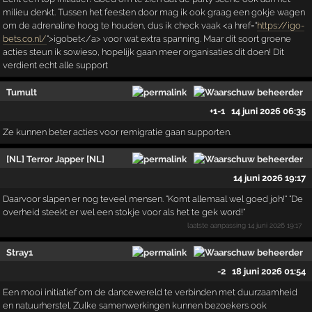
milieu denkt. Tussen het feesten door mag ik ook graag een gokje wagen
om de adrenaline hoog te houden, dus ik check vaak <a href="
https://igo-
bets.co.nl/
">igobet</a> voor wat extra spanning. Maar dit soort groene
acties steun ik sowieso, hopelijk gaan meer organisaties dit doen! Dit
verdient echt alle support
Tumult
+1
-1
14 juni 2026 06:35
Ze kunnen beter acties voor remigratie gaan supporten.
[NL] Terror Japper [NL]
14 juni 2026 19:17
Daarvoor slapen er nog teveel mensen. "Komt allemaal wel goed joh!" "De
overheid steekt er wel een stokje voor als het te gek word!"
laatste aanpassing
14 juni 2026 19:17
Stray1
-2
18 juni 2026 01:54
Een mooi initiatief om de dancewereld te verbinden met duurzaamheid
en natuurherstel. Zulke samenwerkingen kunnen bezoekers ook