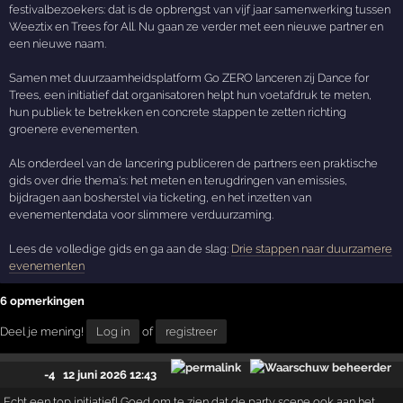
festivalbezoekers: dat is de opbrengst van vijf jaar samenwerking tussen
Weeztix en Trees for All. Nu gaan ze verder met een nieuwe partner en
een nieuwe naam.
Samen met duurzaamheidsplatform Go ZERO lanceren zij Dance for
Trees, een initiatief dat organisatoren helpt hun voetafdruk te meten,
hun publiek te betrekken en concrete stappen te zetten richting
groenere evenementen.
Als onderdeel van de lancering publiceren de partners een praktische
gids over drie thema's: het meten en terugdringen van emissies,
bijdragen aan bosherstel via ticketing, en het inzetten van
evenementendata voor slimmere verduurzaming.
Lees de volledige gids en ga aan de slag:
Drie stappen naar duurzamere
evenementen
6 opmerkingen
Deel je mening!
Log in
of
registreer
-4
12 juni 2026 12:43
Echt een top initiatief! Goed om te zien dat de party scene ook aan het