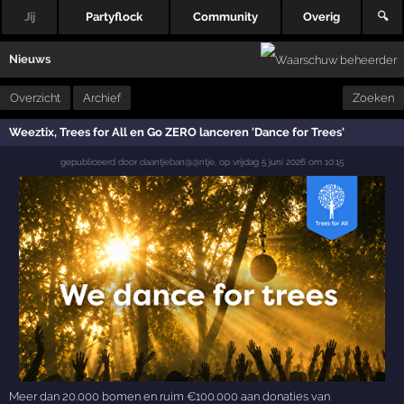
Jij
Partyflock
Community
Overig
🔍
Nieuws
Overzicht
Archief
Zoeken
Weeztix, Trees for All en Go ZERO lanceren 'Dance for Trees'
gepubliceerd door
daantjeban@@ntje
,
op
vrijdag 5 juni 2026 om 10:15
Meer dan 20.000 bomen en ruim €100.000 aan donaties van