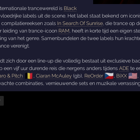
nternationale trancewereld is
Black
loedrijke labels uit de scene. Het label staat bekend om iconi
 compilatiereeksen zoals
In Search Of Sunrise
, die trance op 
r leiding van trance-icoon
RAM
, heeft in korte tijd een eigen 
ing van het genre. Samenbundelen de twee labels hun kracht
ance verenigt.
t zich door een line-up die volledig bestaat uit exclusieve ba
en vijf uur durende reis die nergens anders tijdens
ADE
te e
🇧🇪
🇨🇿
🇺🇸
aro & Pitch
,
Ciaran McAuley
(gb),
ReOrder
,
BiXX
,
achte combinaties, vernieuwende sets en muzikale verrassin
r