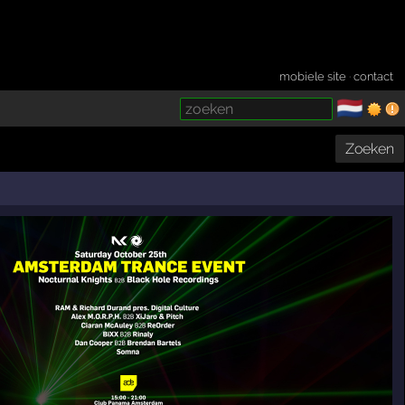
mobiele site
·
contact
🇳🇱
­
Zoeken