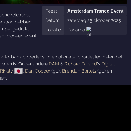
Feest
Amsterdam Trance Event
sche releases,
Datum
zaterdag 25 oktober 2025
de kaart hebben
stempel gedrukt
Locatie
Panama
en voor een event
ck-to-back optredens. Internationale topartiesten delen het
rvaren is. Onder andere
RAM
&
Richard Durand
's
Digital
🇯🇵
Rinaly
,
Dan Cooper
(gb),
Brendan Bartels
(gb) en
gen.