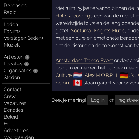
Recensies
Met ruim 25 jaar ervaring binnen de i
Radio
Hole Recordings
een van de meest inv
wereldwijde tours en de langlopende
Leden
gezet.
Nocturnal Knights Music
, onde
Forums
Verslagen (leden)
met een pure en emotionele benader
Muziek
dat de historie én de toekomst van tr
Artiesten
Amsterdam Trance Event
onderscheid
Locaties
podium en nemen het publiek mee op e
Organisaties
🇳🇱
🇩🇪
Culture
,
Alex M.O.R.P.H.
,
XiJ
Steden
🇨🇦
Somna
staan garant voor onverw
Contact
Crew
Deel je mening!
Log in
of
registree
Vacatures
Donaties
Beleid
Help
Adverteren
Voorwaarden