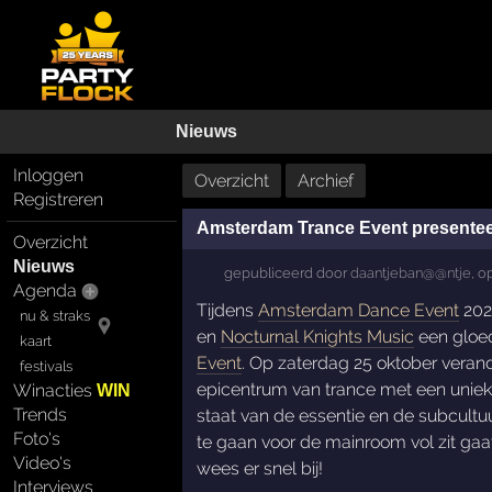
Nieuws
Inloggen
Overzicht
Archief
Registreren
Amsterdam Trance Event presenteer
Overzicht
Nieuws
gepubliceerd door
daantjeban@@ntje
,
o
Agenda
Tijdens
Amsterdam Dance Event
202
nu & straks
en
Nocturnal Knights Music
een gloe
kaart
Event
. Op zaterdag 25 oktober veran
festivals
epicentrum van trance met een uniek 
Winacties
WIN
Trends
staat van de essentie en de subcultu
Foto's
te gaan voor de mainroom vol zit gaa
Video's
wees er snel bij!
Interviews