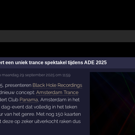
t een uniek trance spektakel tijdens ADE 2025
p
maandag 29 september 2025 om 11:59
5, presenteren
Black Hole Recordings
dnieuw concept:
Amsterdam Trance
dert Club
Panama
, Amsterdam in het
dag-event dat volledig in het teken
ur van het genre. Met nog 150 kaarten
t deze op zeker uitverkocht raken dus