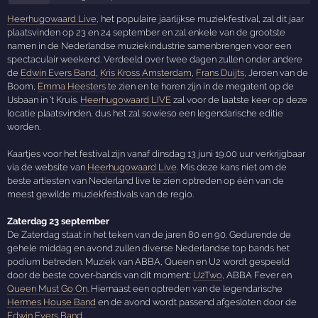
Heerhugowaard Live
, het populaire jaarlijkse muziekfestival, zal dit jaar
plaatsvinden op 23 en 24 september en zal enkele van de grootste
namen in de Nederlandse muziekindustrie samenbrengen voor een
spectaculair weekend. Verdeeld over twee dagen zullen onder andere
de
Edwin Evers Band
,
Kris Kross Amsterdam
,
Frans Duijts
, Jeroen van de
Boom,
Emma Heesters
te zien en te horen zijn in de megatent op de
IJsbaan in 't Kruis.
Heerhugowaard LIVE
zal voor de laatste keer op deze
locatie plaatsvinden, dus het zal sowieso een legendarische editie
worden.
Kaartjes voor het festival zijn vanaf dinsdag 13 juni 19.00 uur verkrijgbaar
via de website van
Heerhugowaard Live
. Mis deze kans niet om de
beste artiesten van Nederland live te zien optreden op één van de
meest gewilde muziekfestivals van de regio.
Zaterdag 23 september
De Zaterdag staat in het teken van de jaren 80 en 90. Gedurende de
gehele middag en avond zullen diverse Nederlandse top bands het
podium betreden. Muziek van ABBA, Queen en U2 wordt gespeeld
door de beste cover-bands van dit moment:
U2Two
, ABBA Fever en
Queen Must Go On
. Hiernaast een optreden van de legendarische
Hermes House Band
en de avond wordt passend afgesloten door de
Edwin Evers Band
.