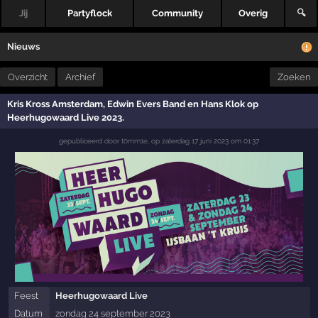
Jij
Partyflock
Community
Overig
🔍
Nieuws
Overzicht
Archief
Zoeken
Kris Kross Amsterdam, Edwin Evers Band en Hans Klok op
Heerhugowaard Live 2023.
gepubliceerd door
t0mm1e
,
op
zaterdag 17 juni 2023 om 01:37
Feest
Heerhugowaard Live
Datum
zondag 24 september 2023