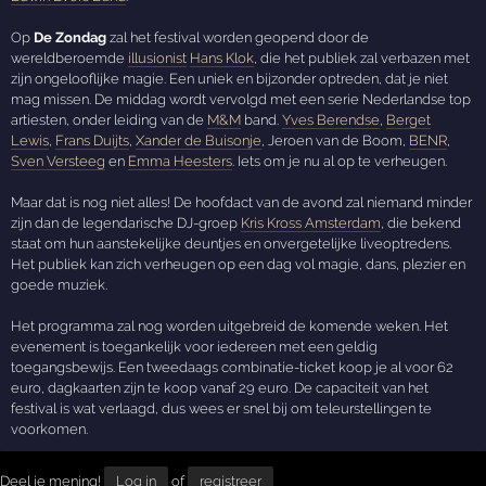
Op
De Zondag
zal het festival worden geopend door de
wereldberoemde
illusionist
Hans Klok
, die het publiek zal verbazen met
zijn ongelooflijke magie. Een uniek en bijzonder optreden, dat je niet
mag missen. De middag wordt vervolgd met een serie Nederlandse top
artiesten, onder leiding van de
M&M
band.
Yves Berendse
,
Berget
Lewis
,
Frans Duijts
,
Xander de Buisonje
, Jeroen van de Boom,
BENR
,
Sven Versteeg
en
Emma Heesters
. Iets om je nu al op te verheugen.
Maar dat is nog niet alles! De hoofdact van de avond zal niemand minder
zijn dan de legendarische DJ-groep
Kris Kross Amsterdam
, die bekend
staat om hun aanstekelijke deuntjes en onvergetelijke liveoptredens.
Het publiek kan zich verheugen op een dag vol magie, dans, plezier en
goede muziek.
Het programma zal nog worden uitgebreid de komende weken. Het
evenement is toegankelijk voor iedereen met een geldig
toegangsbewijs. Een tweedaags combinatie-ticket koop je al voor 62
euro, dagkaarten zijn te koop vanaf 29 euro. De capaciteit van het
festival is wat verlaagd, dus wees er snel bij om teleurstellingen te
voorkomen.
Deel je mening!
Log in
of
registreer